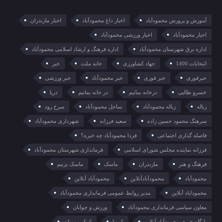
آموزش و پرورش محمودآباد
اخبار داغ محمودآباد
اخبار مازندران
اخبار محمودآباد
اخبار ورزشی محمودآباد
اداره برق شهرستان محمودآباد
اداره فرهنگ و ارشاد اسلامی محمودآباد
انتخابات 1400
جهاد کشاورزی
خانه ملت
خبر
خبرفوری
خبر فوری
خبر محمودآباد
خبر ورزشی
خسرو طالبی
درخانه بمانیم
در خانه بمانیم
دریا
زباله
زباله محمودآباد
ساحل محمودآباد
سرخ رود
سرهنگ محمود حسین زاده
سعید فرزانه
شهرداری محمودآباد
فاصله گذاری اجتماعی
فردا محمودآباد چه خبره؟
فرزانه نماینده مجلس شورای اسلامی
فرمانداری شهرستان محمودآباد
فرهنگ و هنر
مازندران
ماسک
ماسک بزنیم
محمودآباد
محمودآبادآنلاین
محمودآباد آنلاین
محموداباد آنلاین
مدیر روابط عمومی فرمانداری محمودآباد
معاون سیاسی فرمانداری محمودآباد
ورزش و جوانان
پایگاه خبری محمودآباد آنلاین
کرونا
کمک مومنانه