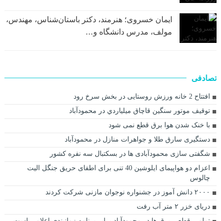
ایمان خسروی؛ هنرمند، دکتر باستان‌شناس، مهندس،
مولف، مدرس دانشگاه و…
تصادفی
افتتاح 2 خانه ورزش روستایی در بخش سرخ رود
توقيف موتور سنگين قاچاق ميلياردي در محمودآباد
با خنک شدن هوا برق قطع نمی شود
دستگیری سارق طلا و جواهرات منازل در محمودآباد
شگفتی سازی محمودآبادی ها در بسکتبال سه نفره کشور
اعزام دو هواپیمای ایلوشین 40 تنی برای اطفای حریق جنگل الیت
چالوس
۲۰۰۰ دانش آموز در جشنواره نوجوان مازنی شرکت کردند
دریای خزر ۲ متر آب رفت
تمامی قطعی برق ها در محمودآباد برابر برنامه زمانبندی اعلامی است