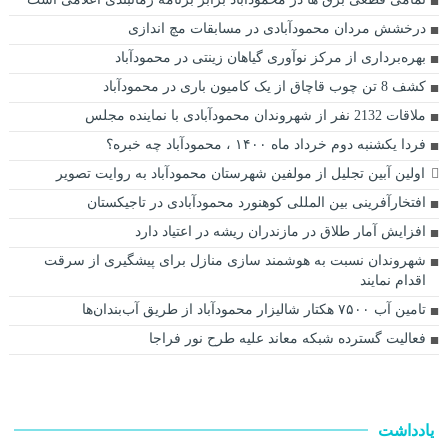
درخشش مردان محمودآبادی در مسابقات مچ اندازی
بهره‌برداری از مرکز نوآوری گیاهان زینتی در محمودآباد
کشف 8 تن چوب قاچاق از یک کامیون باری در محمودآباد
ملاقات 2132 نفر از شهروندان محمودآبادی با نماینده مجلس
فردا یکشنبه دوم خرداد ماه ۱۴۰۰ ، محمودآباد چه خبره؟
اولین آبین تجلیل از مولفین شهرستان محمودآباد به روایت تصویر
افتخارآفرینی بین المللی کوهنورد محمودآبادی در تاجیکستان
افزایش آمار طلاق در مازندران ریشه در اعتیاد دارد
شهروندان نسبت به هوشمند سازی منازل برای پیشگیری از سرقت
اقدام نمایند
تامین آب ۷۵۰۰ هکتار شالیزار محمودآباد از طریق آب‌بندان‌ها
فعاليت گسترده شبکه معاند عليه طرح نور فراجا
یادداشت