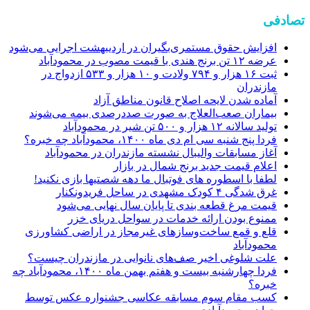
تصادفی
افزایش حقوق مستمری‌بگیران در اردیبهشت اجرایی می‌شود
عرضه ۱۲ تن برنج هندی با قیمت مصوب در محمودآباد
ثبت ۱۶ هزار و ۷۹۴ ولادت و ۱۰ هزار و ۵۳۳ ازدواج در
مازندران
آماده شدن لایحه اصلاح قانون مناطق آزاد
بیماران صعب‌العلاج به صورت صددرصدی بیمه می‌شوند
تولید سالانه ۱۲ هزار و ۵۰۰ تن شیر در محمودآباد
فردا پنج شنبه سی ام دی ماه ۱۴۰۰، محمودآباد چه خبره؟
آغاز مسابقات والیبال نشسته مازندران در محمودآباد
اعلام قیمت جدید برنج شمال در بازار
لطفا با اسطوره های فوتبال ما دهه شصتیها بازی نکنید!
غرق شدگی ۴ کودک مشهدی در ساحل فریدونکنار
قیمت مرغ قطعه بندی تا پایان سال نهایی می‌شود
ممنوع بودن ارائه خدمات در سواحل دریای خزر
قلع و قمع ساخت‌وسازهای غیرمجاز در اراضی کشاورزی
محمودآباد
علت شلوغی اخیر صف‌های نانوایی در مازندران چیست؟
فردا چهارشنبه بیست و هفتم بهمن ماه ۱۴۰۰، محمودآباد چه
خبره؟
کسب مقام سوم مسابقه عکاسی جشنواره عکس توسط