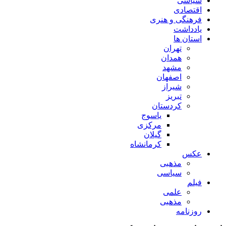
سیاسی
اقتصادی
فرهنگی و هنری
یادداشت
استان ها
تهران
همدان
مشهد
اصفهان
شیراز
تبریز
کردستان
یاسوج
مرکزی
گیلان
کرمانشاه
عکس
مذهبی
سیاسی
فیلم
علمی
مذهبی
روزنامه