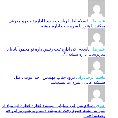
علیرضا :
با سلام لطفا ریاست جدید ا اداره ثبت‌ رو معرفی
میکنید یا هنوز با سرپرست اداره‌ میشه...
علیرضا :
باسلام الان اداره ثبت رئیس داره تو محمودآباد یا با
سرپرست اداره میشه ،؟...
قاسم ایرجی راد :
درود جناب مهندس ، خدا قوت ، مثل
همیشه عالی ، نمره ات بیست....
علوی :
سلام پس کی عملیاتی میشه؟ قطره قطره اب میاد از
شیر نه میشه حموم رفت نه میشه دستمونو بشوریم این چه
وضعیه اخه...