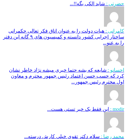
حضرتی :
شاید الکی بگه!!...
کامرانی :
هیات دولت را به عنوان اتاق فکر تعالی حکمرانی
ساختار اجرایی کشور دانسته و کمیسیون های ۹ گانه این دفتر
را به عنو...
احسانو :
شایعه که بشه حتما خبری میشه نژاد خاطر نشان
کرد که حسب حسن اعتماد رئیس جمهور محترم و معاون
اول محترم رئیس جمهور...
modir :
این فقط یک خبر تستی هست...
محمد رضا :
سلام دکتر تقوی خیلی کارش درسته...