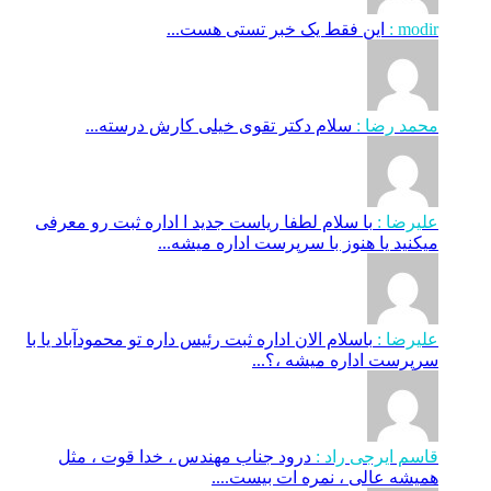
modir :
این فقط یک خبر تستی هست...
محمد رضا :
سلام دکتر تقوی خیلی کارش درسته...
علیرضا :
با سلام لطفا ریاست جدید ا اداره ثبت‌ رو معرفی
میکنید یا هنوز با سرپرست اداره‌ میشه...
علیرضا :
باسلام الان اداره ثبت رئیس داره تو محمودآباد یا با
سرپرست اداره میشه ،؟...
قاسم ایرجی راد :
درود جناب مهندس ، خدا قوت ، مثل
همیشه عالی ، نمره ات بیست....