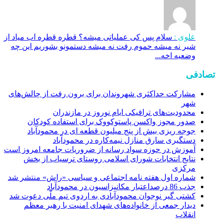
علوی :
سلام پس کی عملیاتی میشه؟ قطره قطره اب میاد از
شیر نه میشه حموم رفت نه میشه دستمونو بشوریم این چه
وضعیه اخه...
تصادفی
مشارکت حداکثری شهروندان برای برون رفت از چالش‌های
شهر
محدودیت‌های ترافیکی ایام نوروز در مازندران
صدور مجوز واکسن پاستوکووک برای استفاده کودکان
جوجه ریزی بیش از پنج میلیون قطعه ای در محمودآباد
دستگیری سارق منازل نیمه‌کاره در محمودآباد
آموزش در حوزه سواد رسانه از ضروریات جامعه امروز است
نتایج انتخابات شورای اسلامی روستای ترسیاب از بخش
مرکزی
شماره اول هفته نامه اجتماعی و سیاسی «راش» منتشر شد
جذب 86 درصداعتبار مکانیزاسیون در محمودآباد
کشتی گیر نوجوان محمودآبادی به اردوی تیم ملّی دعوت شد
دیدار جمعی از خانواده‌های شهدای امنیت با رهبر معظم
انقلاب