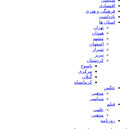
سیاسی
اقتصادی
فرهنگی و هنری
یادداشت
استان ها
تهران
همدان
مشهد
اصفهان
شیراز
تبریز
کردستان
یاسوج
مرکزی
گیلان
کرمانشاه
عکس
مذهبی
سیاسی
فیلم
علمی
مذهبی
روزنامه