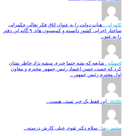
کامرانی :
هیات دولت را به عنوان اتاق فکر تعالی حکمرانی
ساختار اجرایی کشور دانسته و کمیسیون های ۹ گانه این دفتر
را به عنو...
احسانو :
شایعه که بشه حتما خبری میشه نژاد خاطر نشان
کرد که حسب حسن اعتماد رئیس جمهور محترم و معاون
اول محترم رئیس جمهور...
modir :
این فقط یک خبر تستی هست...
محمد رضا :
سلام دکتر تقوی خیلی کارش درسته...