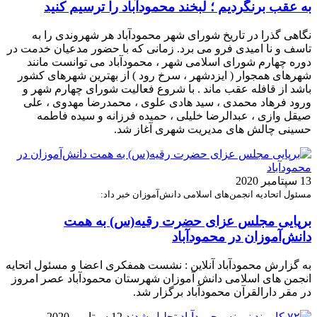
به عقب برنگردیم ؛ لبخند محمودآباد را ترسیم کنید
نگاهی گذرا در تاریخ شورای شهر محمودآباد هر شهروندی را به
تاسف و نا امیدی فرو می برد. زمانی که با حضور مدعیان خدمت در
دوره چهارم شورای اسلامی شهر ، محمودآباد می توانست مانند
شهرهای همجوار ( ایزدشهر ، سرخ رود ) از بهترین شهرهای کشور
باشد از قافله عقب ماند . با شروع فعالیت شورای چهارم شهر و
ورود فرهاد محمدی ، سید هادی علوی ، محمدرضا مهدوی ، علی
صیقل وازی ، عبدالرضا خلیلی ، حمیده فرزانه و سیده فاطمه
حسینی چالش های مدیریت شهری آغاز شد.
13 سپتامبر 2020
مسئول اتحادیه انجمن‌های اسلامی دانش‌آموزان خبر داد:
برپایی مجلس عزای حضرت رقیه(س) به همت
دانش‌آموزان در محمودآباد
به گزارش محمودآباد آنلاین : نشست همفکری اعضا و مسئول اتحایه
انجمن های اسلامی دانش آموزان شهرستان محمودآباد عصر امروز
در مقر دارالقرآن محمودآباد برگزار شد.
12 سپتامبر 2020