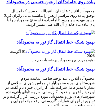
پیاده روی جاماندگان اربعین حسینی در محمودآباد
محمودآباد آنلاین : عاشقان اباعبدالله الحسین که امسال
توفیق پیاده روی مراسم اربعین را نداشتند به یاد زائران کربلا
مسیر مهدیه سرخ رود تا امامزاده قاسم(ع) محمودآباد را با
پای پیاده بیاد خاندان آل الله طی مسیر کردند.
بهبود شبکه خط انتقال گاز نور به محمودآباد
01 آگوست
2026
نماینده مردم نور و محمودآباد در خانه ملّت خبر داد :
بهبود شبکه خط انتقال گاز نور به محمودآباد
محمودآباد آنلاین : عبدالوحید فیاضی نماینده مردم
شهرستانهای نور و محمودآباد در مجلس شورای اسلامی از
دیدار با مدیرعامل شرکت ملّی گاز ایران خبر داد و گفت: در
این دیدار آخرین وضعیت گازرسانی به روستاهای باقی‌مانده
شهرستان‌های نور و محمودآباد مورد بررسی قرار گرفت و بر
تسریع در اجرای عملیات گازرسانی، رفع موانع اجرایی و
تأمین منابع مالی جدید تأکید شد.