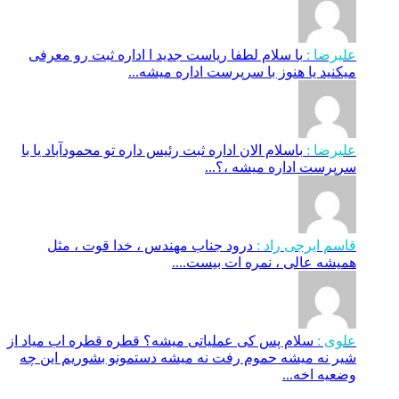
علیرضا :
با سلام لطفا ریاست جدید ا اداره ثبت‌ رو معرفی
میکنید یا هنوز با سرپرست اداره‌ میشه...
علیرضا :
باسلام الان اداره ثبت رئیس داره تو محمودآباد یا با
سرپرست اداره میشه ،؟...
قاسم ایرجی راد :
درود جناب مهندس ، خدا قوت ، مثل
همیشه عالی ، نمره ات بیست....
علوی :
سلام پس کی عملیاتی میشه؟ قطره قطره اب میاد از
شیر نه میشه حموم رفت نه میشه دستمونو بشوریم این چه
وضعیه اخه...