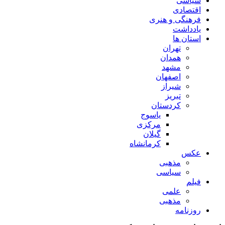
سیاسی
اقتصادی
فرهنگی و هنری
یادداشت
استان ها
تهران
همدان
مشهد
اصفهان
شیراز
تبریز
کردستان
یاسوج
مرکزی
گیلان
کرمانشاه
عکس
مذهبی
سیاسی
فیلم
علمی
مذهبی
روزنامه