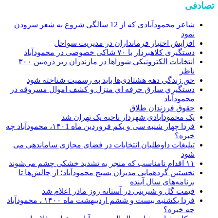
تصادفی
شاعر محمودآبادی که از 12 سالگی شروع به شعر سرودن
نمود
افزایش اختیار فرمانداران در مدیریت سواحل
دستگیری کلاهبردار با ۷۰ شاکی خصوصی در محمودآباد
انتخابات الکترونیکی شوراها در مازندران زیر ذره‌بین ۳۰۰
ناظر
حق زندگی دهه هشتادی‌ها باید به رسمیت شناخته شود
دستگيري سارق حرفه اي منزل و کشف اموال مسروقه در
محمودآباد
حقوق فرزندان طلاق
یک محمودآبادی شهردار ناحیه یک تهران شد
فردا چهار شنبه سی و یکم فروردین ماه ۱۴۰1، محمودآباد چه
خبره؟
تبلیغات داوطلبان انتخابات در فضای مجازی ساماندهی می
شود
۱۱ اقدام نامناسب که منجر به تشدید خشکی چشم می‌شوند
نخستین گردهمایی مدیران بسیج محمودآباد؛ از چالش‌ها تا
برنامه‌های سال آینده
قیمت گل و شیرینی در آستانه روز مادر اعلام شد
فردا یکشنبه بیست و ششم اردیبهشت ماه ۱۴۰۰ ، محمودآباد
چه خبره؟