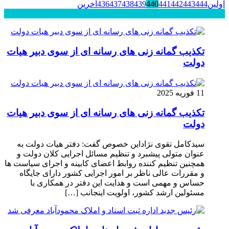
اولین
444
443
442
441
440
439
438
437
436
آخرین
محبوب
جدید
دیدگاهها
تکذیب گمانه زنی های رسانه ای از سوی دبیر هیات
دولت
11 فوریه 2025
تکذیب گمانه زنی های رسانه ای از سوی دبیر هیات
دولت
سیدکامل تقوی نژاداین خصوص گفت: دفتر هیات دولت به
عنوان متولی پیشبرد و تنظیم مسائل اجرایی کلان دولت و
همچنین تنظیم کننده روابط اعضای کابینه و اجرای سیاست ها
و مقررات عالی ناظر بر امور اجرایی کشور دارای جایگاه
حساس و مهمی است و هدایت این دفتر در همکاری با
مسئولین ارشد کشور، اولویت اینجانب […]