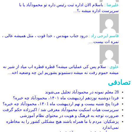
علیرضا :
باسلام الان اداره ثبت رئیس داره تو محمودآباد یا با
سرپرست اداره میشه ،؟...
قاسم ایرجی راد :
درود جناب مهندس ، خدا قوت ، مثل همیشه عالی ،
نمره ات بیست....
علوی :
سلام پس کی عملیاتی میشه؟ قطره قطره اب میاد از شیر نه
میشه حموم رفت نه میشه دستمونو بشوریم این چه وضعیه اخه...
تصادفی
28 معلم نمونه در محمودآباد تجلیل می‌شوند
فردا دوشنبه نوزدهم اردیبهشت ماه ۱۴۰۱، محمودآباد چه خبره؟
فردا پنج شنبه بیست و نهم اردیبهشت ماه ۱۴۰1، محمودآباد چه خبره؟
سرپرست هیات اسکیت محمودآباد معرفی شد / اکبرزاده حکم گرفت
ضرورت توجه به فرهنگ و هویت در محتوای نظام آموزشی
پزشکیان: مردم با ما همراه باشند هیچ مشکلی کشور را به مخاطره
نمی‌اندازد