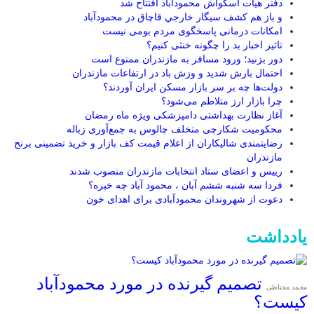
دفتر هیأت اسکواش محمودآباد افتتاح شد
و باز هم کشف سيگار خارجي قاچاق در محمودآباد
امکانات درمانی پاسخگوی مردم بومی نیست
تاثیر اخبار بد را چگونه خنثی کنیم؟
دور بزنید؛ ورود مسافر به مازندران ممنوع است
احتمال بارش شدید و وزش باد در ارتفاعات مازندران
دولت‌ها چه بر سر بازار مسکن ایران آوردند؟
چرا بازار ارز متلاطم می‌شود؟
آغاز نظارت بهداشتی دامپزشکی ویژه ماه رمضان
محکومیت شکارچی متخلف چالوس به جمع‌آوری زباله
رضایتمندی شالیکاران از اعلام قیمت کف بازار و خرید تضمینی برنج
مازندران
رییس و اعضای ستاد انتخابات مازندران منصوب شدند
فردا سه شنبه ششم آبان ، محمود آباد چه خبره؟
دعوت از شهروندان محمودآبادی برای اهدای خون
یادداشت
تصمیم گیرنده در مورد محمودآباد
محمد محتاطی
کیست؟