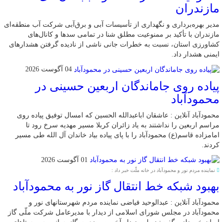
مازندران
مدیر بهره‌برداری و نگهداری از تأسیسات آبی و برق‌آبی شرکت آب منطقه‌ای
مازندران با تأکید بر ممنوعیت مطلق شنا در تمامی سدها و کانال‌های
کشاورزی استان، نسبت به خطرات جانی ناشی از نادیده گرفتن هشدارهای
ایمنی هشدار داد.
04 آگوست 2026
پیاده روی جاماندگان اربعین حسینی در
محمودآباد
محمودآباد آنلاین : عاشقان اباعبدالله الحسین که امسال توفیق پیاده روی
مراسم اربعین را نداشتند به یاد زائران کربلا مسیر مهدیه سرخ رود تا
امامزاده قاسم(ع) محمودآباد را با پای پیاده بیاد خاندان آل الله طی مسیر
کردند.
01 آگوست 2026
نماینده مردم نور و محمودآباد در خانه ملّت خبر داد :
بهبود شبکه خط انتقال گاز نور به محمودآباد
محمودآباد آنلاین : عبدالوحید فیاضی نماینده مردم شهرستانهای نور و
محمودآباد در مجلس شورای اسلامی از دیدار با مدیرعامل شرکت ملّی گاز