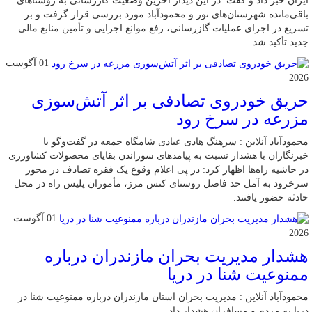
ایران خبر داد و گفت: در این دیدار آخرین وضعیت گازرسانی به روستاهای
باقی‌مانده شهرستان‌های نور و محمودآباد مورد بررسی قرار گرفت و بر
تسریع در اجرای عملیات گازرسانی، رفع موانع اجرایی و تأمین منابع مالی
جدید تأکید شد.
01 آگوست
2026
حریق خودروی تصادفی بر اثر آتش‌سوزی
مزرعه در سرخ رود
محمودآباد آنلاین : سرهنگ هادی عبادی شامگاه جمعه در گفت‌وگو با
خبرنگاران با هشدار نسبت به پیامدهای سوزاندن بقایای محصولات کشاورزی
در حاشیه راه‌ها اظهار کرد: در پی اعلام وقوع یک فقره تصادف در محور
سرخرود به آمل حد فاصل روستای کنس مرز، مأموران پلیس راه در محل
حادثه حضور یافتند.
01 آگوست
2026
هشدار مدیریت بحران مازندران درباره
ممنوعیت شنا در دریا
محمودآباد آنلاین : مدیریت بحران استان مازندران درباره ممنوعیت شنا در
دریا به مردم و مسافران هشدار داد.