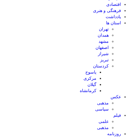
اقتصادی
فرهنگی و هنری
یادداشت
استان ها
تهران
همدان
مشهد
اصفهان
شیراز
تبریز
کردستان
یاسوج
مرکزی
گیلان
کرمانشاه
عکس
مذهبی
سیاسی
فیلم
علمی
مذهبی
روزنامه