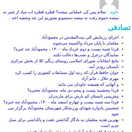
علوی :
سلام پس کی عملیاتی میشه؟ قطره قطره اب میاد از شیر نه
میشه حموم رفت نه میشه دستمونو بشوریم این چه وضعیه اخه...
تصادفی
اجرای رزمایش الی بیت‌المقدس در محمودآباد
معلمان تا پایان مرداد واکسینه می‌شوند
فردا شنبه بیست و دوم خرداد ماه ۱۴۰۰ ، محمودآباد چه خبره؟
نمایندگان درعزل و نصب‌ها دخالت نکنند
نتایج انتخابات شورای اسلامی روستای زنگی کلا از بخش مرکزی
تابستان زودتر آمد
جوان حافظ قرآن که رتبه اول مسابقات کشوری را کسب کرد
مهرم حلال ، جانم آزاد
و آنهایی که همیشه جاودان می مانند
فردا پنجشنبه بیست و پنجم دی ماه، محمودآباد چخبره؟
پیش‌بینی تابستان کم بارش برای مازندران
فردا سه شنبه بیست و چهارم اسفند ماه ۱۴۰۰، محمودآباد چه خبره؟
ششمین یادواره شهدای ورزشکار شهرستان محمودآباد برگزار می
شود
بهترین هدیه معلمان به یادگار گذاشتن عفت و پاکدامنی برای نسل
جدید است
درصدد فراهم سازی آرامش در ورزش مازندران هستیم