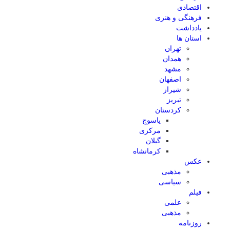
اقتصادی
فرهنگی و هنری
یادداشت
استان ها
تهران
همدان
مشهد
اصفهان
شیراز
تبریز
کردستان
یاسوج
مرکزی
گیلان
کرمانشاه
عکس
مذهبی
سیاسی
فیلم
علمی
مذهبی
روزنامه