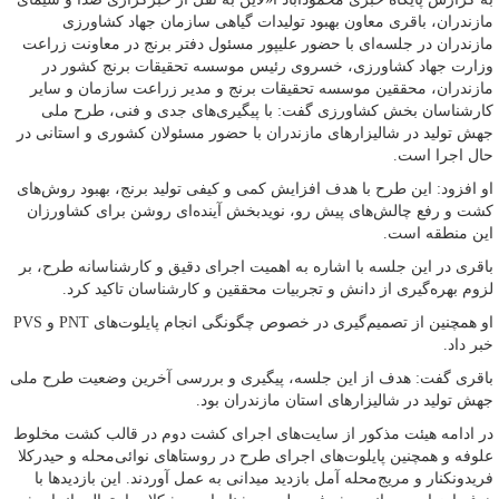
مازندران، باقری معاون بهبود تولیدات گیاهی سازمان جهاد کشاورزی
مازندران در جلسه‌ای با حضور علیپور مسئول دفتر برنج در معاونت زراعت
وزارت جهاد کشاورزی، خسروی رئیس موسسه تحقیقات برنج کشور در
مازندران، محققین موسسه تحقیقات برنج و مدیر زراعت سازمان و سایر
کارشناسان بخش کشاورزی گفت: با پیگیری‌های جدی و فنی، طرح ملی
جهش تولید در شالیزار‌های مازندران با حضور مسئولان کشوری و استانی در
حال اجرا است.
او افزود: این طرح با هدف افزایش کمی و کیفی تولید برنج، بهبود روش‌های
کشت و رفع چالش‌های پیش رو، نویدبخش آینده‌ای روشن برای کشاورزان
این منطقه است.
باقری در این جلسه با اشاره به اهمیت اجرای دقیق و کارشناسانه طرح، بر
لزوم بهره‌گیری از دانش و تجربیات محققین و کارشناسان تاکید کرد.
او همچنین از تصمیم‌گیری در خصوص چگونگی انجام پایلوت‌های PNT و PVS
خبر داد.
باقری گفت: هدف از این جلسه، پیگیری و بررسی آخرین وضعیت طرح ملی
جهش تولید در شالیزار‌های استان مازندران بود.
در ادامه هیئت مذکور از سایت‌های اجرای کشت دوم در قالب کشت مخلوط
علوفه و همچنین پایلوت‌های اجرای طرح در روستا‌های نوائی‌محله و حیدرکلا
فریدونکنار و مریج‌محله آمل بازدید میدانی به عمل آوردند. این بازدید‌ها با