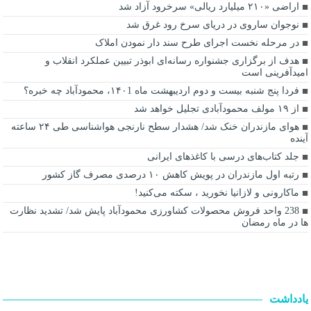
اراضی «۲۱۰ میلیارد ریالی» سرخرود آزاد شد
نوجوان ساروی در دریای سرخ رود غرق شد
در مرحله نخست اجرای طرح سند دار نمودن املاک
هدف از برگزاری جشنواره رسانه‌ای ابوذر تبیین عملکرد انقلاب و
امیدآفرینی است
فردا پنج شنبه بیست و دوم اردیبهشت ماه ۱۴۰1، محمودآباد چه خبره؟
از ۱۹ مولف محمودآبادی تجلیل خواهد شد
هوای مازندران خنک شد/ هشدار سطح نارنجی هواشناسی طی ۲۴ ساعته
آینده
جلد کتاب‌های درسی با کاغذ‌های ایرانی
رتبه اول مازندران در پویش کاهش ۱۰ درصدی مصرف گاز کشور
ماکارونی و لازانیا نخورید ، سکته می‌کنید!
238 واحد فروش محصولات کشاورزی محمودآباد پایش شد/ تشدید نظارت
ها در ماه رمضان
یادداشت