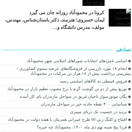
کرونا در محمودآباد روزانه جان می گیرد
ایمان خسروی؛ هنرمند، دکتر باستان‌شناس، مهندس،
مولف، مدرس دانشگاه و…
تصادفی
اسامی نامزدهای انتخابات شوراهای اسلامی شهر محمودآباد
انجام ۱۸ مورد بازرسی از فروشگاه‌های عرضه سموم کشاورزی /
پیش‌بینی برداشت بیش از ۱۸ هزار تن مرکبات در محمودآباد
فروش قسطی به کالاهای اساسی رسید
توزیع بیش از دو تن گوشت گرم با نرخ مصوب تنظیم بازار در محمودآباد
یگان موتورسوار ناجیان غریق در سواحل مازندران پای کار آمدند
شناسایی ۴۰۰ نقطه حادثه خیز در سواحل مازندران
تردید در جنسیت تک درنای سیبری
افتتاح و کلنگ زنی 60 طرح عمرانی همزمان با هفته دولت در محمودآباد
فردا پنج شنبه نهم دی ماه ۱۴۰۰، محمودآباد چه خبره؟