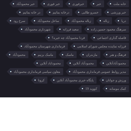
خانه ملت
خبر
خبرفوری
خبر فوری
خبر محمودآباد
خبر ورزشی
خسرو طالبی
درخانه بمانیم
در خانه بمانیم
دریا
زباله
زباله محمودآباد
ساحل محمودآباد
سرخ رود
سرهنگ محمود حسین زاده
سعید فرزانه
شهرداری محمودآباد
فاصله گذاری اجتماعی
فردا محمودآباد چه خبره؟
فرزانه نماینده مجلس شورای اسلامی
فرمانداری شهرستان محمودآباد
فرهنگ و هنر
مازندران
ماسک
ماسک بزنیم
محمودآباد
محمودآبادآنلاین
محمودآباد آنلاین
محموداباد آنلاین
مدیر روابط عمومی فرمانداری محمودآباد
معاون سیاسی فرمانداری محمودآباد
ورزش و جوانان
پایگاه خبری محمودآباد آنلاین
کرونا
کمک مومنانه
کووید 19
خوراک
آب و هوا
قیمت ها
اوقات شرعی
تمامی حقوق این وبسایت برای محمودآباد آنلاین می باشد
نشر مطلب با ذکر نام خبرگزاری محمودآباد آنلاین امکانپذیر می باشد
طراحی سایت :
مرکز هنر دیجیتال