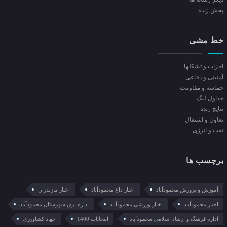
پخش زنده
خط مشی
احزاب و تشکلها
امنیتی و دفاعی
حماسه و مقاومت
جداول لیگ
نتایج زنده
تعاون و اشتغال
نفت و انرژی
برچسب ها
آموزش و پرورش محمودآباد
اخبار داغ محمودآباد
اخبار مازندران
اخبار محمودآباد
اخبار ورزشی محمودآباد
اداره برق شهرستان محمودآباد
اداره فرهنگ و ارشاد اسلامی محمودآباد
انتخابات 1400
جهاد کشاورزی