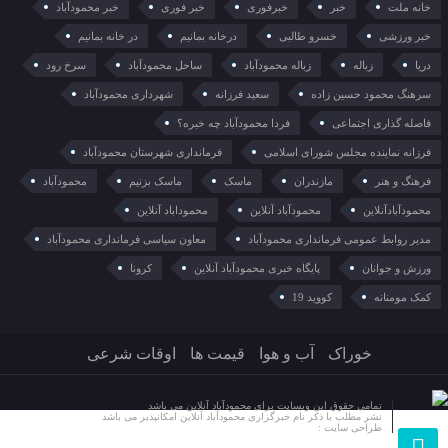
خانه ملت
خبر
خبرفوری
خبر فوری
خبر محمودآباد
خبر ورزشی
خسرو طالبی
درخانه بمانیم
در خانه بمانیم
دریا
زباله
زباله محمودآباد
ساحل محمودآباد
سرخ رود
سرهنگ محمود حسین زاده
سعید فرزانه
شهرداری محمودآباد
فاصله گذاری اجتماعی
فردا محمودآباد چه خبره؟
فرزانه نماینده مجلس شورای اسلامی
فرمانداری شهرستان محمودآباد
فرهنگ و هنر
مازندران
ماسک
ماسک بزنیم
محمودآباد
محمودآبادآنلاین
محمودآباد آنلاین
محموداباد آنلاین
مدیر روابط عمومی فرمانداری محمودآباد
معاون سیاسی فرمانداری محمودآباد
ورزش و جوانان
پایگاه خبری محمودآباد آنلاین
کرونا
کمک مومنانه
کووید 19
خوراک
آب و هوا
قیمت ها
اوقات شرعی
تمامی حقوق این وبسایت برای محمودآباد آنلاین می باشد
نشر مطلب با ذکر نام خبرگزاری محمودآباد آنلاین امکانپذیر می باشد
طراحی سایت :
مرکز هنر دیجیتال