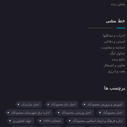
پخش زنده
خط مشی
احزاب و تشکلها
امنیتی و دفاعی
حماسه و مقاومت
جداول لیگ
نتایج زنده
تعاون و اشتغال
نفت و انرژی
برچسب ها
آموزش و پرورش محمودآباد
اخبار داغ محمودآباد
اخبار مازندران
اخبار محمودآباد
اخبار ورزشی محمودآباد
اداره برق شهرستان محمودآباد
اداره فرهنگ و ارشاد اسلامی محمودآباد
انتخابات 1400
جهاد کشاورزی