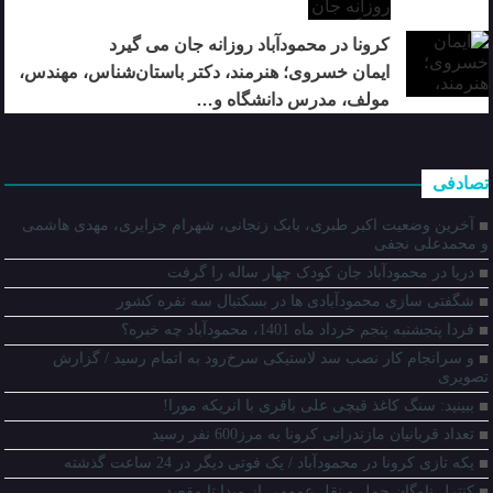
کرونا در محمودآباد روزانه جان می گیرد
ایمان خسروی؛ هنرمند، دکتر باستان‌شناس، مهندس،
مولف، مدرس دانشگاه و…
تصادفی
آخرین وضعیت اکبر طبری، بابک زنجانی، شهرام جزایری، مهدی هاشمی
و محمدعلی نجفی
دریا در محمودآباد جان کودک چهار ساله را گرفت
شگفتی سازی محمودآبادی ها در بسکتبال سه نفره کشور
فردا پنجشنبه پنجم خرداد ماه 1401، محمودآباد چه خبره؟
و سرانجام کار نصب سد لاستیکی سرخ‌رود به اتمام رسید / گزارش
تصویری
ببینید: سنگ‌ کاغذ قیچی علی باقری با انریکه مورا!
تعداد قربانیان مازندرانی کرونا به مرز600 نفر رسید
یکه تازی کرونا در محمودآباد / یک فوتی دیگر در 24 ساعت گذشته
کنترل ناوگان حمل و نقل عمومی از مبدا تا مقصد