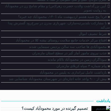
آیین بزرگداشت ولادت حضرت زهرا(س) و مقام شامخ زن در محمودآباد
به روایت تصویر
فردا پنج شنبه هشتم اردیبهشت ماه ۱۴۰1، محمودآباد چه خبره؟
با مشارکت بلندمرتبه‌سازان، شهربازی مدرن در سرخ‌رود گسترش پیدا
می‌کند
شرط تنصیف اموال
افتتاح مرکز خدمات جامع سلامت روستای بیشه کلا در محمودآباد
محمودآبادی ها صاحب سه سالن پردیس سینمایی شدند
جذب نیروی مامور آمار گیر در سطح استان مازندران
سوداگران زمین در محمودآباد ناکام ماندند
پیام شماره ۳ سپاه کربلای مازندران
بازداشت عامل تیراندازی به پلیس در محمودآباد
بیش از ۹۰۰ واحد خانه اجاره‌ای در شهرستان محمودآباد شناسایی شد
یادداشت
تصمیم گیرنده در مورد محمودآباد کیست؟