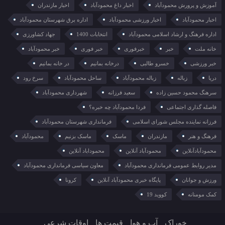
آموزش و پرورش محمودآباد
اخبار داغ محمودآباد
اخبار مازندران
اخبار محمودآباد
اخبار ورزشی محمودآباد
اداره برق شهرستان محمودآباد
اداره فرهنگ و ارشاد اسلامی محمودآباد
انتخابات 1400
جهاد کشاورزی
خانه ملت
خبر
خبرفوری
خبر فوری
خبر محمودآباد
خبر ورزشی
خسرو طالبی
درخانه بمانیم
در خانه بمانیم
دریا
زباله
زباله محمودآباد
ساحل محمودآباد
سرخ رود
سرهنگ محمود حسین زاده
سعید فرزانه
شهرداری محمودآباد
فاصله گذاری اجتماعی
فردا محمودآباد چه خبره؟
فرزانه نماینده مجلس شورای اسلامی
فرمانداری شهرستان محمودآباد
فرهنگ و هنر
مازندران
ماسک
ماسک بزنیم
محمودآباد
محمودآبادآنلاین
محمودآباد آنلاین
محموداباد آنلاین
مدیر روابط عمومی فرمانداری محمودآباد
معاون سیاسی فرمانداری محمودآباد
ورزش و جوانان
پایگاه خبری محمودآباد آنلاین
کرونا
کمک مومنانه
کووید 19
خوراک
آب و هوا
قیمت ها
اوقات شرعی