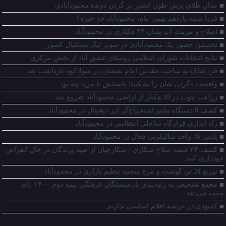
مدال طلای پرش طول کشور بر گردن دونده محمودآبادی
فردا شنبه یازدهم بهمن ماه، محمودآباد چه خبره؟
اصلاح و مرمت آب بندان ۴۴ هکتاری در محمودآباد
نخستین حضور یک محمودآبادی در سوپر لیگ بسکتبال کشور
نتایج انتخابات شورای اسلامی روستای عشق آباد از بخش مرکزی
فرد هتاک به ساحت مقدس امام شیعیان در سوادکوه بازداشت شد
واقعیت «گردن شان را بشکنید؛ پاسخش با من» چه بود
زراعت چوب در 40 هکتار از اراضی محمودآباد شروع شد
کشف 8 دستگاه ماينر استخراج‌گر ارز ديجيتال در محمودآباد
راه اندازی قرارگاه ساحلی انتظامی در محمودآباد
پایش 86 واحد شالیکوبی فعال در محمودآباد
کشف ۲۴ قبضه سلاح شکاری / شکارچیان از صید پرندگان در حال انقراض
خودداری کنند
توزیع 24 تن گوشت و مرغ منجمد تنظیم بازاری در محمودآباد
مجمع تشخیص به رتبه‌بندی بازنشستگان فرهنگی نیمه دوم ۱۴۰۰ رای
مثبت می‌دهد
کمبودی در عرضه اقلام اساسی نداریم