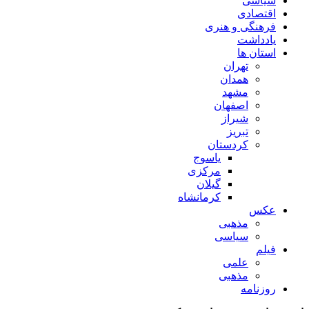
سیاسی
اقتصادی
فرهنگی و هنری
یادداشت
استان ها
تهران
همدان
مشهد
اصفهان
شیراز
تبریز
کردستان
یاسوج
مرکزی
گیلان
کرمانشاه
عکس
مذهبی
سیاسی
فیلم
علمی
مذهبی
روزنامه