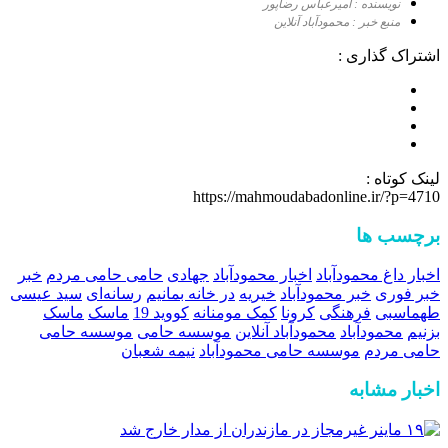
نویسنده : امیرعباس رضاپور
منبع خبر : محمودآباد آنلاین
اشتراک گذاری :
لینک کوتاه :
https://mahmoudabadonline.ir/?p=4710
برچسب ها
اخبار داغ محمودآباد
اخبار محمودآباد
جهادی
حامی حامی مردم
خبر
خبر فوری
خبر محمودآباد
خیریه
در خانه بمانیم
رسانه‌ای
سید عیسی
طهماسبی
فرهنگی
کرونا
کمک مومنانه
کووید 19
ماسک
ماسک
بزنیم
محمودآباد
محمودآباد آنلاین
موسسه حامی
موسسه حامی
حامی مردم
موسسه حامی محمودآباد
نیمه شعبان
اخبار مشابه