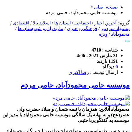
صفحه اصلی »
موسسه حامی محمودآباد، حامی مردم
گروه :
آخرین اخبار
/
اجتماعی
/
استان ها
/
اسلاید بالا
/
اقتصادی
/
پیشنهاد سردبیر
/
فرهنگی و هنری
/
مازندران و شهرستان ها
/
محمودآباد
/
ویژه
پ
شناسه :
4710
31 مارس 2021 - 4:06
1191 بازدید
0
دیدگاه
ارسال توسط :
رضا اکبری
موسسه حامی محمودآباد، حامی مردم
محمودآباد آنلاین: همزمان با نیمه شعبان و میلاد حضرت ولی
عصر(عج) و به بهانه یک سالگی موسسه حامی محمودآباد با مدیر این
موسسه به گفتگو پرداختیم.
سید عیسی طهماسبی در مصاحبه اختصاصی با خبرنگار محمودآباد