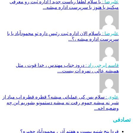
علیرضا :
با سلام لطفا ریاست جدید ا اداره ثبت‌ رو معرفی
میکنید یا هنوز با سرپرست اداره‌ میشه...
علیرضا :
باسلام الان اداره ثبت رئیس داره تو محمودآباد یا با
سرپرست اداره میشه ،؟...
قاسم ایرجی راد :
درود جناب مهندس ، خدا قوت ، مثل
همیشه عالی ، نمره ات بیست....
علوی :
سلام پس کی عملیاتی میشه؟ قطره قطره اب میاد از
شیر نه میشه حموم رفت نه میشه دستمونو بشوریم این چه
وضعیه اخه...
تصادفی
فردا پنج شنبه بیست و هفتم آذر ، محمودآباد چخبره؟