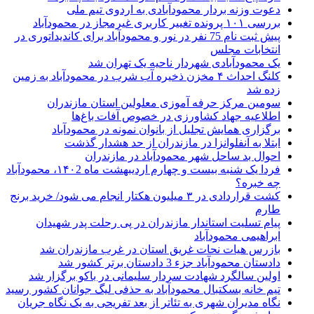
دعوت وزنه بردار محمودآبادی به اردوی تیم ملی
بررسی ۱۰۱ پرونده تغییر کاربری غیرمجاز در محمودآباد
پیش ثبت نام 75 نفر در نور و محمودآباد برای کاندیداتوری در
انتخابات مجلس
یک محمودآبادی شهردار ناحیه یک تهران شد
کلنگ احداث ۴ مخزن ذخیره آب شرب در محمودآباد به زمین
زده شد
سومین مرکز حرفه آموزی معلولین استان مازندران
اطلاعیه جهاد کشاورزی در خصوص آفات باغ‌ها
برگزاری همایش تجلیل از بانوان نمونه در محمودآباد
ابتلا به آنفلوانزا در مازندران از حد هشدار گذشت
احوال بد ساحل شهر محمودآباد در مازندران
فردا یک شنبه بیست و چهارم اردیبهشت ماه ۱۴۰2، محمودآباد
چه خبره؟
کشت قراردادی در ۳ میلیون هکتار انجام می شود/ خرید برنج
طارم
پیام تسلیت استاندار مازندران در پی رحلت پدر شهیدان
ابراهیمی محمودآباد
بازرس هیات نحات غریق استان در غرب مازندران شد
دادستان محمودآباد جزء 3 دادستان برتر کشور شد
اولین سالگرد شهادت سردار سلیمانی در باکو برگزار شد
تیم خانه بسکتبال محمودآباد به حذفی لیگ جوانان کشور رسید
نگاه مدیران شهری به تئاتر از بعد تفریحی به یک نگاه جریان