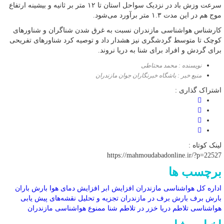
سرعت وزش باد در نزدیک سواحل استان تا ۱۲ متر بر ثانیه و بیشینه ارتفاع
موج هم در این مدت ۱.۳ متر برآورد می‌شود.
کارشناس هواشناسی مازندران نسبت به غرق شدن شناگران و شناور‌های
کوچک تا متوسط گردشگری نیز هشدار داد و توصیه کرد شناور‌های تفریحی
برای گردش و افراد برای شنا به دریا نروند.
نویسنده : محمد محتاطی
منبع خبر : باشگاه خبرنگاران جوان مازندران
اشتراک گذاری :
لینک کوتاه :
https://mahmoudabadonline.ir/?p=22527
برچسب ها
اداره کل هواشناسی مازندران
افزایش ابر
افزایش دمای هوا
بارش باران
بارش برف
بارش برف در مازندران
تجزیه و تحلیل نقشه‌های پیش یابی
هواشناسی
تلاطم دریا
خزر در تلاطم
شنا ممنوع
هواشناسی مازندران