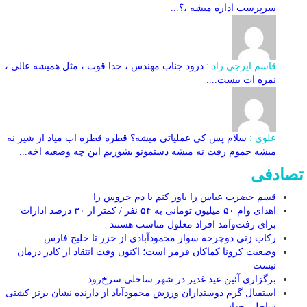
سرپرست اداره میشه ،؟...
قاسم ایرجی راد :
درود جناب مهندس ، خدا قوت ، مثل همیشه عالی ،
نمره ات بیست....
علوی :
سلام پس کی عملیاتی میشه؟ قطره قطره اب میاد از شیر نه
میشه حموم رفت نه میشه دستمونو بشوریم این چه وضعیه اخه...
تصادفی
قسم حضرت عباس را باور کنم یا دم خروس را
اهدای وام ۵۰ میلیون تومانی به ۵۴ نفر / کمتر از ۳۰ درصد ادارات
برای رفت‌و‌آمد افراد معلول مناسب هستند
رکاب زنی دوچرخه سوار محمودآبادی از خزر تا خلیج فارس
وضعیت کرونا کماکان قرمز است؛ اکنون وقت انتقاد از کادر درمان
نیست
برگزاری آئین عید غدیر در شهر ساحلی سرخ‌رود
استقبال گرم دوستداران ورزش محمودآباد از دارنده نشان برنز کشتی
ساحلی جهان