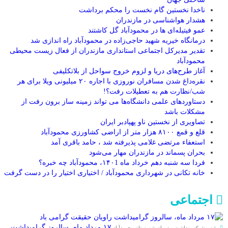
ناخدا نخستین گام نخست را محکم برداشت
هشدار هواشناسی در مازندران
عمو فیتیله‌ای ها در محمودآباد گل کاشتند
درمانگاه خیریه شهید حاجی‌زاده در محمودآباد راه اندازی شد
تقدیر مدیرکل اجتماعی استانداری مازندران از فعال زیست محیطی
محمودآباد
آغاز طرح‌های دریا و لزوم خروج سواحل از بلاتکلیفی
نقره‌داغ شدن مسافران نوروزی با اجاره ۲۰ میلیونی ویلا برای هر
شب/نظارت هم به تعطیلات رفت؟!
دستاوردهای علمی دانشگاه‌ها می تواند زمینه ساز برون رفت از
مشکلات باشد
تصاویری از نخستین ناو پهپادبر ایران
قلع و قمع ۸۱۰۰ هزار متر از اراضی کشاورزی محمودآباد
استعفاء مرتضی غلامی پذیرفته شد ، حامد باقری آمد
بحران پسماند در مازندران مهار می‌شود
فردا سه شنبه دهم خرداد ماه ۱۴۰1، محمودآباد چه خبره؟
خانه تکانی در شهرداری محمودآباد / اختیاری اختیار را در دست گرفت
اجتماعی
۱۷ مرداد ماه، سالروز گرامیداشت
رئیس شبکه بهداشت و درمان شهرستان محمودآباد