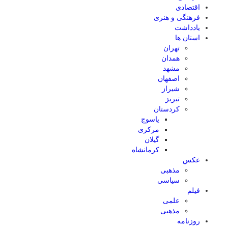
اقتصادی
فرهنگی و هنری
یادداشت
استان ها
تهران
همدان
مشهد
اصفهان
شیراز
تبریز
کردستان
یاسوج
مرکزی
گیلان
کرمانشاه
عکس
مذهبی
سیاسی
فیلم
علمی
مذهبی
روزنامه