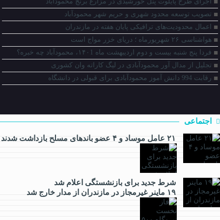
اجرای طرح پایلوت پنل‌ خورشیدی در مزارع برنج محمودآباد
تصویب توسعه محدود شهری و حریم شهر محمودآباد
اعمال محدودیت‌های ترافیکی پایان هفته در مازندران
هواشناسی ۲۶ شهریورماه ؛ دریای خزر مواج است
فردا پنج شنبه بیست و دوم اردیبهشت ماه ۱۴۰1، محمودآباد چه خبره؟
تجلیل از مدال آور محمودآبادی در لیگ کاراته وان کشوری
رقابت 994 دانش آموز محمودآبادی برای قبولی در دانشگاه
اجتماعی
۲۱ عامل موساد و ۴ عضو باند‌های مسلح بازداشت شدند
شرط جدید برای بازنشستگی اعلام شد
اقتصادی
۱۹ ماینر غیرمجاز در مازندران از مدار خارج شد