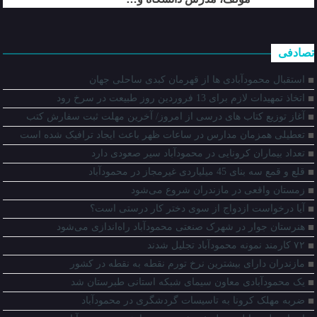
تصادفی
استقبال محمودآبادی ها از قهرمان کبدی ساحلی جهان
اتخاذ تمهیدات لازم برای 13 فروردین روز طبیعت در سرخ رود
آغاز توزیع کتاب های درسی از امروز/ آخرین مهلت ثبت سفارش کتب
تعطیلی همزمان مدارس در ساعات ظهر باعث ایجاد ترافیک شده است
تعداد بیماران کرونایی در محمودآباد سیر صعودی دارد
قلع و قمع سه بنای 45 میلیاردی غیرمجاز در محمودآباد
زمستان واقعی در مازندران شروع می‌شود
آیا درخواست ازدواج از سوی دختر کار درستی است؟
هنرستان جوار در شهرک صنعتی محمودآباد راه‌اندازی می‌شود
۷۲ کارمند نمونه محمودآباد تجلیل شدند
مازندران دارای بیشترین نرخ تورم نقطه به نقطه در کشور
یک محمودآبادی معاون سیمای شبکه استانی طبرستان شد
ضربه مهلک کرونا به تاسیسات گردشگری در محمودآباد