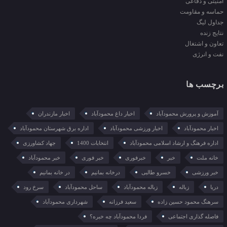
امنیتی و دفاعی
حماسه و مقاومت
جداول لیگ
نتایج زنده
تعاون و اشتغال
نفت و انرژی
برچسب ها
آموزش و پرورش محمودآباد
اخبار داغ محمودآباد
اخبار مازندران
اخبار محمودآباد
اخبار ورزشی محمودآباد
اداره برق شهرستان محمودآباد
اداره فرهنگ و ارشاد اسلامی محمودآباد
انتخابات 1400
جهاد کشاورزی
خانه ملت
خبر
خبرفوری
خبر فوری
خبر محمودآباد
خبر ورزشی
خسرو طالبی
درخانه بمانیم
در خانه بمانیم
دریا
زباله
زباله محمودآباد
ساحل محمودآباد
سرخ رود
سرهنگ محمود حسین زاده
سعید فرزانه
شهرداری محمودآباد
فاصله گذاری اجتماعی
فردا محمودآباد چه خبره؟