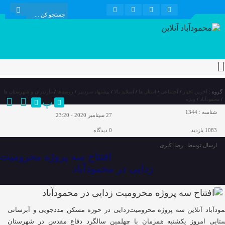
گروه :
آخرین اخبار
/
اجتماعی
/
استان ها
/
اسلاید بالا
/
پیشنهاد سردبیر
/
روستاها
/
مازندران و شهرستان ها
پ
/
محمودآباد
/
ویژه
شناسه :
1344
27 سپتامبر 2020 - 23:20
1083 بازدید
0
دیدگاه
ارسال توسط :
رضا اکبری
افتتاح سه پروژه محرومیت
زدایی در محمودآباد
ودآباد آنلاین سه پروژه محرومیت‌زدایی در حوزه مسکن مددجویی و آبرسانی
تایی امروز یکشنبه همزمان با چهلمین سالگرد دفاع مقدس در شهرستان