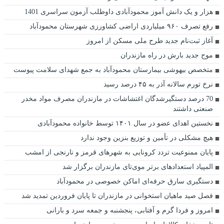
هزار و یک دانش آموز محمودآبادی داوطلب آزمون سراسری 1401
رفع تصرف ۹۶۰ میلیاردی اراضی کشاورزی شهرستان محمودآباد
آغاز ثبت‌نام جدید طرح ملی مسکن از امروز
موج جدید بارش در راه مازندران
متخصص بیهوشی بیمارستان محمودآباد به جمع شهدای سلامت پیوست
نرخ تورم سالانه آذر به ۴۵ درصد رسید
70 درصد دستگیرشدگان اغتشاشات در مازندران مصرف مواد مخدر
صنعتی داشتند
نخستین اهدای عضو در سال ۱۴۰۱ توسط خانواده محمودآبادی
هیچ مشکلی در تأمین و توزیع بنزین وجود ندارد
پایان ممنوعیت تردد کرونایی به شهرهای قرمز و نارنجی از امشب
المپیاد استعدادهای برتر موی‌تای مازندران برگزار شد
دستگیری سارق حرفه‌ای اماکن خصوصی در محمودآباد
فصل صید ماهیان استخوانی در مازندران تا پایان فروردین تمدید شد
امروز و فردا گرم و آفتابی، پنجشنبه و جمعه سرد و بارانی