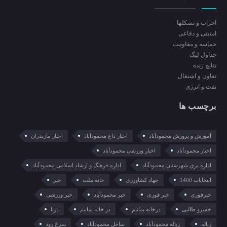
احزاب و تشکلها
امنیتی و دفاعی
حماسه و مقاومت
جداول لیگ
نتایج زنده
تعاون و اشتغال
نفت و انرژی
برچسب ها
آموزش و پرورش محمودآباد
اخبار داغ محمودآباد
اخبار مازندران
اخبار محمودآباد
اخبار ورزشی محمودآباد
اداره برق شهرستان محمودآباد
اداره فرهنگ و ارشاد اسلامی محمودآباد
انتخابات 1400
جهاد کشاورزی
خانه ملت
خبر
خبرفوری
خبر فوری
خبر محمودآباد
خبر ورزشی
خسرو طالبی
درخانه بمانیم
در خانه بمانیم
دریا
زباله
زباله محمودآباد
ساحل محمودآباد
سرخ رود