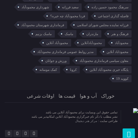
سرهنگ محمود حسین زاده
سعید فرزانه
شهرداری محمودآباد
فاصله گذاری اجتماعی
فردا محمودآباد چه خبره؟
فرزانه نماینده مجلس شورای اسلامی
فرمانداری شهرستان محمودآباد
فرهنگ و هنر
مازندران
ماسک
ماسک بزنیم
محمودآباد
محمودآبادآنلاین
محمودآباد آنلاین
محموداباد آنلاین
مدیر روابط عمومی فرمانداری محمودآباد
معاون سیاسی فرمانداری محمودآباد
ورزش و جوانان
پایگاه خبری محمودآباد آنلاین
کرونا
کمک مومنانه
کووید 19
خوراک
آب و هوا
قیمت ها
اوقات شرعی
تمامی حقوق این وبسایت برای محمودآباد آنلاین می باشد
نشر مطلب با ذکر نام خبرگزاری محمودآباد آنلاین امکانپذیر می باشد
طراحی سایت :
مرکز هنر دیجیتال