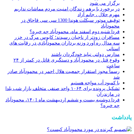
برگزار می شود
در برخورد با برهم زنندگان امنیت مردم مماشات نداریم
مهرم حلال ، جانم آزاد
توقیف موتور سیکلت هوندا 1300 سی سی قاچاق در
محمودآباد
فردا شنبه دوم اسفند ماه، محمودآباد چه خبره؟
مسافران زودتر از ناجیان رسیدند؛ کابوس مرگ در خزر
سه مدال ره آورد وزنه برداران محمودآبادی در رقابت های
استانی
مدارس دولتی نباید خودگردان باشند
وقوع قتل در محمود آباد و دستگیری قاتل در کمتر از ۲۴
ساعت
رسماً مجوز استقرار جمعیت هلال احمر در محمودآباد صادر
شد
با کمبود آب مواجه هستیم
تشکیل پرونده برای ۱۰۶۴ واحد صنفی متخلف بازار شب یلدا
در مازندران
فردا دوشنبه بیست و ششم اردیبهشت ماه ۱۴۰1، محمودآباد
چه خبره؟
یادداشت