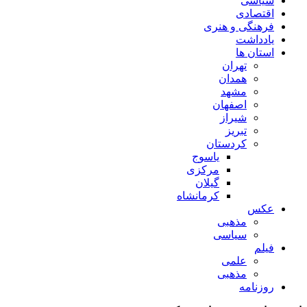
سیاسی
اقتصادی
فرهنگی و هنری
یادداشت
استان ها
تهران
همدان
مشهد
اصفهان
شیراز
تبریز
کردستان
یاسوج
مرکزی
گیلان
کرمانشاه
عکس
مذهبی
سیاسی
فیلم
علمی
مذهبی
روزنامه