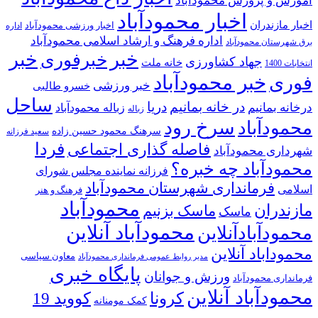
آموزش و پرورش محمودآباد
اخبار محمودآباد
اخبار مازندران
اخبار ورزشی محمودآباد
اداره
اداره فرهنگ و ارشاد اسلامی محمودآباد
برق شهرستان محمودآباد
خبر
خبر
خبرفوری
جهاد کشاورزی
خانه ملت
انتخابات 1400
خبر محمودآباد
فوری
خبر ورزشی
خسرو طالبی
ساحل
در خانه بمانیم
دریا
درخانه بمانیم
زباله محمودآباد
زباله
سرخ رود
محمودآباد
سرهنگ محمود حسین زاده
سعید فرزانه
فردا
فاصله گذاری اجتماعی
شهرداری محمودآباد
محمودآباد چه خبره؟
فرزانه نماینده مجلس شورای
فرمانداری شهرستان محمودآباد
اسلامی
فرهنگ و هنر
محمودآباد
مازندران
ماسک بزنیم
ماسک
محمودآباد آنلاین
محمودآبادآنلاین
محموداباد آنلاین
معاون سیاسی
مدیر روابط عمومی فرمانداری محمودآباد
پایگاه خبری
ورزش و جوانان
فرمانداری محمودآباد
محمودآباد آنلاین
کرونا
کووید 19
کمک مومنانه