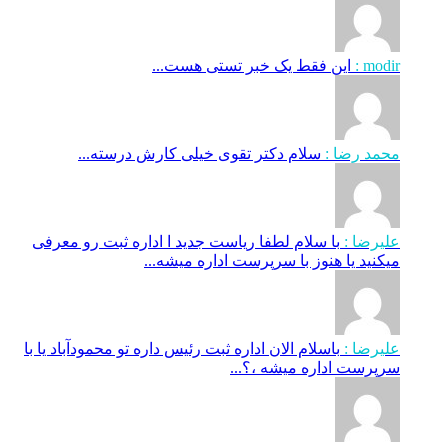
modir :
این فقط یک خبر تستی هست...
محمد رضا :
سلام دکتر تقوی خیلی کارش درسته...
علیرضا :
با سلام لطفا ریاست جدید ا اداره ثبت‌ رو معرفی
میکنید یا هنوز با سرپرست اداره‌ میشه...
علیرضا :
باسلام الان اداره ثبت رئیس داره تو محمودآباد یا با
سرپرست اداره میشه ،؟...