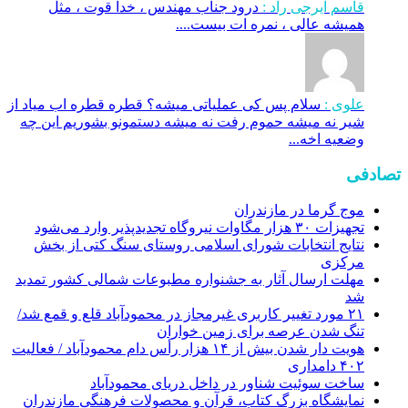
قاسم ایرجی راد :
درود جناب مهندس ، خدا قوت ، مثل
همیشه عالی ، نمره ات بیست....
علوی :
سلام پس کی عملیاتی میشه؟ قطره قطره اب میاد از
شیر نه میشه حموم رفت نه میشه دستمونو بشوریم این چه
وضعیه اخه...
تصادفی
موج گرما در مازندران
تجهیزات ۳۰ هزار مگاوات نیروگاه‌ تجدیدپذیر وارد می‌شود
نتایج انتخابات شورای اسلامی روستای سنگ کتی از بخش
مرکزی
مهلت ارسال آثار به جشنواره مطبوعات شمالی کشور تمدید
شد
۲۱ مورد تغییر کاربری غیرمجاز در محمودآباد قلع و قمع شد/
تنگ شدن عرصه برای زمین خواران
هویت دار شدن بیش از ۱۴ هزار رأس دام محمودآباد / فعالیت
۴۰۲ دامداری
ساخت سوئیت شناور در داخل دریای محمودآباد
نمایشگاه بزرگ کتاب، قرآن و محصولات فرهنگی مازندران