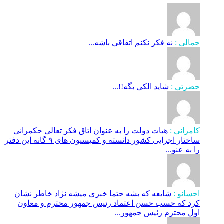
جمالی :
نه فکر نکنم اتفاقی باشه...
حضرتی :
شاید الکی بگه!!...
کامرانی :
هیات دولت را به عنوان اتاق فکر تعالی حکمرانی
ساختار اجرایی کشور دانسته و کمیسیون های ۹ گانه این دفتر
را به عنو...
احسانو :
شایعه که بشه حتما خبری میشه نژاد خاطر نشان
کرد که حسب حسن اعتماد رئیس جمهور محترم و معاون
اول محترم رئیس جمهور...