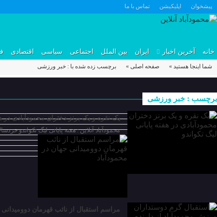
پیشخوان
اپلیکیشن
تماس با ما
خانه
آخرین اخبار
ایران
بین الملل
اجتماعی
سیاسی
اقتصادی
ف
شما اینجا هستید »
صفحه اصلی »
برچسب زده شده با : خبر ورزشی
29 نوامبر 2025
برچسب : خبر ورزشی
20 اکتبر 2025
یک نقره و یک برنز دختران محمودآبادی در هف
محمودآباد آنلاین : هفته پایانی لیگ تکواندو خردسالان دختر مازندران با کسب ۲ مدال نقره و برنز تکو
01 اکتبر 2025
مراسم استقبال از نائب قهرمان دوومیدانی ج