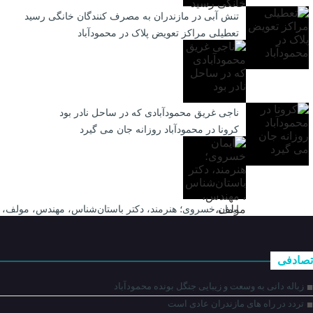
تنش آبی در مازندران به مصرف كنندگان خانگی رسيد
تعطیلی مراکز تعویض پلاک در محمودآباد
ناجی غریق محمودآبادی که در ساحل نادر بود
کرونا در محمودآباد روزانه جان می گیرد
ایمان خسروی؛ هنرمند، دکتر باستان‌شناس، مهندس، مولف،
تصادفی
زباله دانی به وسعت و زیبایی جنگل بونده محمودآباد
تردد در راه های مازندران عادی است