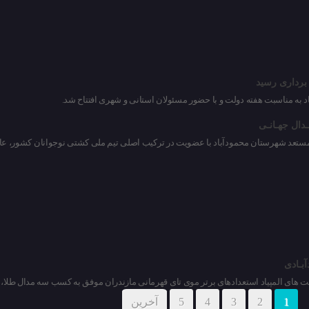
 برداری رسید
دال جهـانـی
ر مستعد شهرستان محمودآباد با عضویت در ترکیب اصلی تیم ملی کشتی نوجوانان کشور، ع
ای المپیاد استعدادهای برتر موی تای قهرمانی مازندران موفق به کسب سه مدال طلا، یک نقره و ۲ 
1
2
3
4
5
آخرین