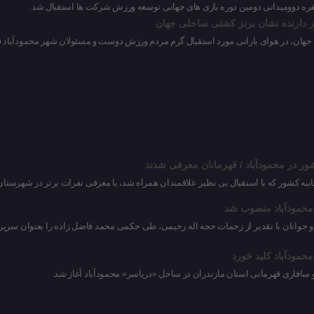
نقره دوومیدانی دومین دوره بازی های جهانی توسعه ورزش شرکت ها استقبال شد.
ز دارنده نشان برنز کشتی ساحلی جهان
جهان، در هوای بارانی مورد استقبال گرم مردم ورزش دوست و مسئولان شهر محمودآباد ق
ور در محمودآباد / قهرمانان معرفی شدند
نبه کشور که با استقبال بی نظیر علاقمندان همراه شد، با معرفی نفرات برتر در شهرستان
محمودآباد منصوب شد
 و جوانان با تقدیر از زحمات حجه اله رحیمی، طی حکمی محمد فاضل زاده را بعنوان س
حمودآباد کلید خورد
و سافاری قهرمانی استان مازندران در ساحل «دریاسر» محمودآباد آغاز شد.