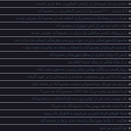
ساخت ‌و ساز غیرمجاز در اراضی کشاورزی خط قرمز ماست
آزادسازی ۲۱۰۰ مترمربع از اراضی کشاورزی در محمودآباد
نفرات برتر مسابقات شمشیربازی اسلحه اپه در محمودآباد معرفی شدند
نجات جان سه نفر از آتش سوزی در محمودآباد
برترین‌های کشتی ساحلی مازندران در محمودآباد معرفی شدند
محمودآبادشهرستان برتر در حوزه پرورشی وفرهنگی استان مازندران شد
نشست فرماندار محمودآباد با اصحاب رسانه به مناسبت هفته دولت
پایش 18 واحد خبازی درسطح شهرستان محمودآباد
نرخ نشاء شالی در سال جدید اعلام شد
پرواز قیمت پرندگان مهاجر برای رسیدن به سفره شب یلدا
مهرداد داداش پور مسئولیت بخشداری چمستان را بر عهده گرفت
برتری تیم فوتبال پیشکسوتان منتخب محمودآباد در مقابل آمل
فردا پنجشنبه پنجم خرداد ماه 1401، محمودآباد چه خبره؟
نام نویسی سه نفر در اولین روز ثبت نام انتخابات در محمودآباد
فردا شنبه هجدهم بهمن ماه، محمودآباد چه خبره؟
تعداد قوهاي فرياد كش در سرخرود به ۵ هزار بال رسيد
فعالیت ۱۰ واحد سورتینگ و بسته بندی برنج در محمودآباد
هوا گرمتر می‌شود