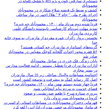
دستگیری سارقین خودرو پژو 405 با شلیک گلوله در
محمودآباد
کشف و ضبط یک قبضه سلاح شکاری در محمودآباد
اجرای طرح ملی “ جام ۳ ” هلال‌احمر در نوار ساحلی
محمودآباد
فردا شنبه دوم مرداد ماه ۱۴۰۰ ، محمودآباد چه خبره؟
تمدید مهلت ثبت‌نام کارشناسی ناپیوسته دانشگاه علمی
کاربردی مازندران
نخستین پرواز زائران عمره مفرده از مازندران به سوی خانه
خدا
گزینه‌های استانداری مازندران چه کسانی هستند؟
۵۶ فقره مجوز احداث گلخانه کوچک مقیاس در محمودآباد
صادر شد
پایان زندگی فک خزری در ساحل محمودآباد
ادارات مازندران فردا تعطیل نیستند ، ادامه فعالیت مدارس
در بستر مجازی
اختتامیه مسابقات والیبال ساحلی زیر 16 سال مازندران
اصل کار رسانه کمک به پیشرفت و توسعه کشور است
فردا چهار شنبه بیستم بهمن ماه ۱۴۰۰، محمودآباد چه خبره؟
فضاي خدمت به مردم نبايد انتخاباتي شود
پیروزی ستاره سرخ با طعم صدرنشینی و صعود
کرونا درمحمودآباد سیر نزولی دارد
قهرمانی دختران محمودآبادی در مسابقات استانی او اسپرت
فرماندار محمودآباد مرخصی مدیران ادارات را لغو کرد