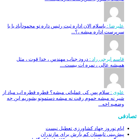
علیرضا :
باسلام الان اداره ثبت رئیس داره تو محمودآباد یا با
سرپرست اداره میشه ،؟...
قاسم ایرجی راد :
درود جناب مهندس ، خدا قوت ، مثل
همیشه عالی ، نمره ات بیست....
علوی :
سلام پس کی عملیاتی میشه؟ قطره قطره اب میاد از
شیر نه میشه حموم رفت نه میشه دستمونو بشوریم این چه
وضعیه اخه...
تصادفی
ایام نوروز جهاد کشاورزی تعطیل نیست
پیش‌بینی تابستان کم بارش برای مازندران