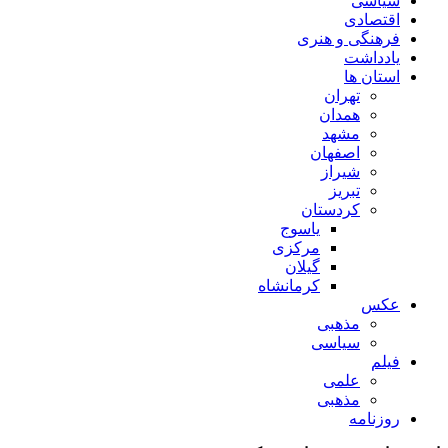
سیاسی
اقتصادی
فرهنگی و هنری
یادداشت
استان ها
تهران
همدان
مشهد
اصفهان
شیراز
تبریز
کردستان
یاسوج
مرکزی
گیلان
کرمانشاه
عکس
مذهبی
سیاسی
فیلم
علمی
مذهبی
روزنامه