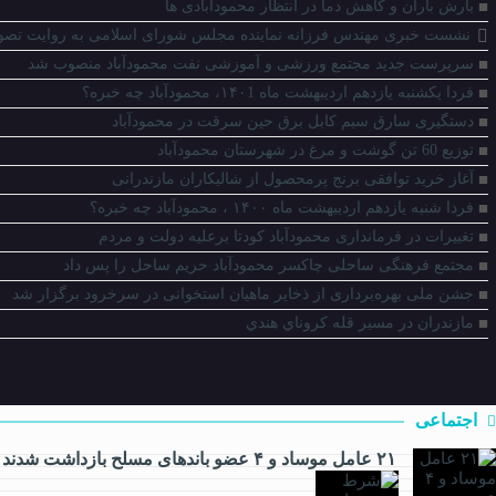
بارش باران و کاهش دما در انتظار محمودآبادی ها
نشست خبری مهندس فرزانه نماینده مجلس شورای اسلامی به روایت تصو
سرپرست جدید مجتمع ورزشی و آموزشی نفت محمودآباد منصوب شد
فردا یکشنبه یازدهم اردیبهشت ماه ۱۴۰1، محمودآباد چه خبره؟
دستگیری سارق سیم کابل برق حین سرقت در محمودآباد
توزیع 60 تن گوشت و مرغ در شهرستان محمودآباد
آغاز خرید توافقی برنج پرمحصول از شالیکاران مازندرانی
فردا شنبه یازدهم اردیبهشت ماه ۱۴۰۰ ، محمودآباد چه خبره؟
تغییرات در فرمانداری محمودآباد کودتا برعلیه دولت و مردم
مجتمع فرهنگی ساحلی چاکسر محمودآباد حریم ساحل را پس داد
جشن ملی بهره‌برداری از ذخایر ماهیان استخوانی در سرخرود برگزار شد
مازندران در مسير قله كروناي هندي
اجتماعی
۲۱ عامل موساد و ۴ عضو باند‌های مسلح بازداشت شدند