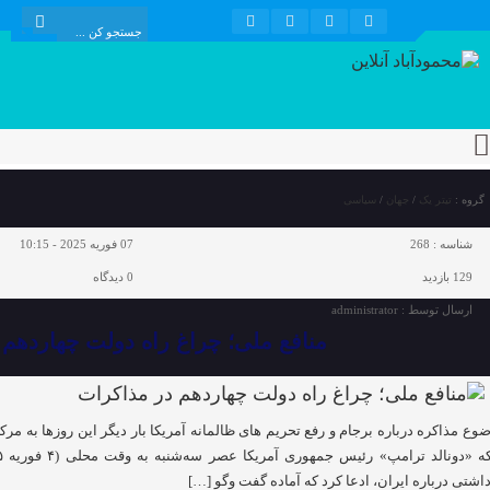
گروه :
تیتر یک
/
جهان
/
سیاسی
شناسه :
268
07 فوریه 2025 - 10:15
129 بازدید
0
دیدگاه
ارسال توسط :
administrator
منافع ملی؛ چراغ راه دولت چهاردهم
وع مذاکره درباره برجام و رفع تحریم های ظالمانه آمریکا بار دیگر این روزها به مر
داشتی درباره ایران، ادعا کرد که آماده گفت وگو […]