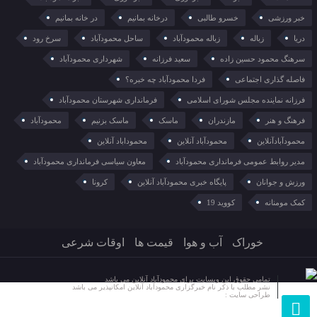
خبر ورزشی
خسرو طالبی
درخانه بمانیم
در خانه بمانیم
دریا
زباله
زباله محمودآباد
ساحل محمودآباد
سرخ رود
سرهنگ محمود حسین زاده
سعید فرزانه
شهرداری محمودآباد
فاصله گذاری اجتماعی
فردا محمودآباد چه خبره؟
فرزانه نماینده مجلس شورای اسلامی
فرمانداری شهرستان محمودآباد
فرهنگ و هنر
مازندران
ماسک
ماسک بزنیم
محمودآباد
محمودآبادآنلاین
محمودآباد آنلاین
محموداباد آنلاین
مدیر روابط عمومی فرمانداری محمودآباد
معاون سیاسی فرمانداری محمودآباد
ورزش و جوانان
پایگاه خبری محمودآباد آنلاین
کرونا
کمک مومنانه
کووید 19
خوراک
آب و هوا
قیمت ها
اوقات شرعی
تمامی حقوق این وبسایت برای محمودآباد آنلاین می باشد
نشر مطلب با ذکر نام خبرگزاری محمودآباد آنلاین امکانپذیر می باشد
طراحی سایت :
مرکز هنر دیجیتال