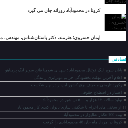
کرونا در محمودآباد روزانه جان می گیرد
ایمان خسروی؛ هنرمند، دکتر باستان‌شناس، مهندس، 
تصادفی
پایان سوپر لیگ فوتبال محمودآباد ؛ شهدای شومیا فاتح سوپر لیگ پرهیاهو
اعلام آخرین مهلت بخشودگی جرایم دوبرابری رانندگی
رکورد تاریخی مصرف برق کشور این‌بار در بهار شکست
اعسار در اصطلاح حقوقی
تولید سالانه ۱۲ هزار و ۵۰۰ تن شیر در محمودآباد
از سختی های اعزام تا شگفتی سازی بانوان کبدی کار محمودآباد
بیمه 100 هکتار شالیزار در محمودآباد
کرونا در مرداد ماه جان 48 محمودآبادی را گرفت