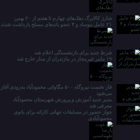
شارژ کالابرگ دهک‌های چهارم تا هفتم از ۲۰ بهمن
۲۱ عامل موساد و ۴ عضو باند‌های مسلح بازداشت شدند
شرط جدید برای بازنشستگی اعلام شد
۱۹ ماینر غیرمجاز در مازندران از مدار خارج شد
فاز نخست نیروگاه ۵۰۰ مگاواتی محمودآباد به‌زودی آغاز
می‌شود
مدیر جدید آموزش و پرورش شهرستان محمودآباد
معرفی شد
جواز حضور در مسابقات جهانی کاراته برای بانوی
محمودآبادی