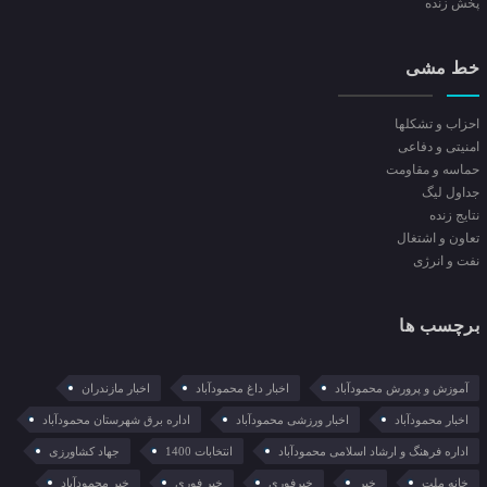
پخش زنده
خط مشی
احزاب و تشکلها
امنیتی و دفاعی
حماسه و مقاومت
جداول لیگ
نتایج زنده
تعاون و اشتغال
نفت و انرژی
برچسب ها
آموزش و پرورش محمودآباد
اخبار داغ محمودآباد
اخبار مازندران
اخبار محمودآباد
اخبار ورزشی محمودآباد
اداره برق شهرستان محمودآباد
اداره فرهنگ و ارشاد اسلامی محمودآباد
انتخابات 1400
جهاد کشاورزی
خانه ملت
خبر
خبرفوری
خبر فوری
خبر محمودآباد