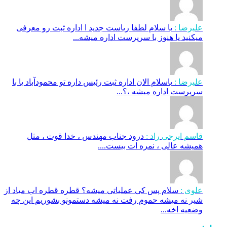
علیرضا :
با سلام لطفا ریاست جدید ا اداره ثبت‌ رو معرفی
میکنید یا هنوز با سرپرست اداره‌ میشه...
علیرضا :
باسلام الان اداره ثبت رئیس داره تو محمودآباد یا با
سرپرست اداره میشه ،؟...
قاسم ایرجی راد :
درود جناب مهندس ، خدا قوت ، مثل
همیشه عالی ، نمره ات بیست....
علوی :
سلام پس کی عملیاتی میشه؟ قطره قطره اب میاد از
شیر نه میشه حموم رفت نه میشه دستمونو بشوریم این چه
وضعیه اخه...