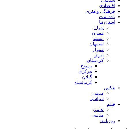
سیاسی
اقتصادی
فرهنگی و هنری
یادداشت
استان ها
تهران
همدان
مشهد
اصفهان
شیراز
تبریز
کردستان
یاسوج
مرکزی
گیلان
کرمانشاه
عکس
مذهبی
سیاسی
فیلم
علمی
مذهبی
روزنامه