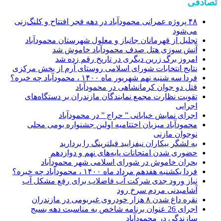
تصادفی
۴۸ پروژه عمرانی محمودآباد در دهه فجر افتتاح و کلنگ‌زنی
می‌شود
تجلیل از قهرمانان جانباز و معلول شهرستان محمودآباد
آنش سوزی هتل صدف محمودآباد خاموش شد
امروز برگ زرین دیگری در تاریخ رقم زده شد
نتایج انتخابات شورای اسلامی روستای آرم از بخش مرکزی
فردا سه شنبه نهم شهریور ماه ۱۴۰۰ ، محمودآباد چه خبره؟
قتل دو جوان کرمانشاهی در محمودآباد
تقویت نظارت مجمع نمایندگان مازندران بر دستگاه‌های
اجرایی
اجرای نمایش خیابانی ” حراج ” در محمودآباد
محمودآباد میزبان اختتامیه اولین جشنواره بومی محلی
نوجوان مازنی
به لشگر بیکاران نیفزایید فیلترینگ را بردارید
حضوری شدن امتحانات پایه‌های نهم و دوازدهم
بحران خاموش در شورای اسلامی شهر محمودآباد
فردا یکشنبه هفدهم مرداد ماه ۱۴۰۰ ، محمودآباد چه خبره؟
نیاز ورود جدی شرکت آب فاضلاب برای رفع مشکل آب
آشامیدنی مردم سرخ رود
نقره داغ شدن ۸ هزار خودروی غیربومی در مازندران
اجرای 26 عنوان برنامه شاخص به مناسبت دهه بسیج
سازندگی در محمودآباد