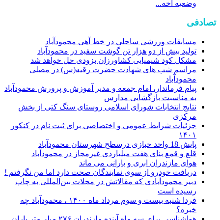
وضعیه اخه...
تصادفی
مسابقات ورزشی ساحلی در خط آهی محمودآباد
تولید بیش از دو هزار تن گوشت سفید در محمودآباد
مشکل کود شیمیایی کشاورزان بزودی حل خواهد شد
مراسم شب های شهادت حضرت رقیه(س) در مصلی
محمودآباد
پیام فرماندار، امام جمعه و مدیر آموزش و پرورش محمودآباد
به مناسبت بازگشایی مدارس
نتایج انتخابات شورای اسلامی روستای سنگ کتی از بخش
مرکزی
جزئیات شرایط عمومی و اختصاصی برای ثبت نام در کنکور
۱۴۰۱
پایش 18 واحد خبازی درسطح شهرستان محمودآباد
قلع و قمع بنای هفت میلیاردی غیرمجاز در محمودآباد
هوای مازندران ابری و بارانی می‌ ماند
دریافت خودرو از سوی نمایندگان صحت دارد اما من نگرفتم !
دبیر محمودآبادی که مقالاتش در مجلات بین‌المللی به چاپ
رسیده است
فردا شنبه بیست و سوم مرداد ماه ۱۴۰۰ ، محمودآباد چه
خبره؟
هواشناسی برای سه ماه آینده مازندران ۲۷۶ میلی‌متر باران