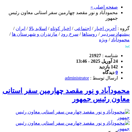
صفحه اصلی »
محمودآباد و نور مقصد چهارمین سفر استانی معاون رئیس
جمهور
گروه :
آخرین اخبار
/
اجتماعی
/
اخبار کوتاه
/
اسلاید بالا
/
ایران
/
پیشنهاد سردبیر
/
روستاها
/
سرخ رود
/
مازندران و شهرستان ها
/
محمودآباد
/
ویژه
پ
شناسه :
21927
24 آوریل 2025 - 13:46
142 بازدید
0
دیدگاه
ارسال توسط :
administrator
محمودآباد و نور مقصد چهارمین سفر استانی
معاون رئیس جمهور