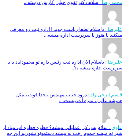
محمد رضا :
سلام دکتر تقوی خیلی کارش درسته...
علیرضا :
با سلام لطفا ریاست جدید ا اداره ثبت‌ رو معرفی
میکنید یا هنوز با سرپرست اداره‌ میشه...
علیرضا :
باسلام الان اداره ثبت رئیس داره تو محمودآباد یا با
سرپرست اداره میشه ،؟...
قاسم ایرجی راد :
درود جناب مهندس ، خدا قوت ، مثل
همیشه عالی ، نمره ات بیست....
علوی :
سلام پس کی عملیاتی میشه؟ قطره قطره اب میاد از
شیر نه میشه حموم رفت نه میشه دستمونو بشوریم این چه