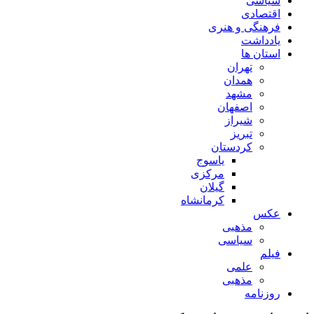
سیاسی
اقتصادی
فرهنگی و هنری
یادداشت
استان ها
تهران
همدان
مشهد
اصفهان
شیراز
تبریز
کردستان
یاسوج
مرکزی
گیلان
کرمانشاه
عکس
مذهبی
سیاسی
فیلم
علمی
مذهبی
روزنامه