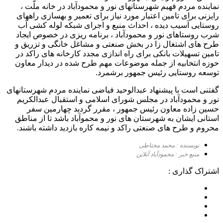
نماینده مردم فهیم شهرستانهای نور و محمودآباد در خانه ملّت ،
رایزنی برای تامین اعتبار مورد نیاز برای تعمیر و بهسازی راههای
روستایی آسیب دیده ، احداث منبع و اجرای شبکه لوله کشی آب
شرب روستاهای نور و محمودآباد ، برنامه ریزی در خصوص ایجاد
طرح های اشتغال زا در بخش صنعتی و مشاغل خانگی و تزریق و
تامین تسهیلات بانکی برای راه اندازی مجدد کارخانه های راکد در
حوزه انتخابیه از جمله موضوعات مهم طرح شده در دیدار معاون
توسعه روستایی رئیس جمهور برشمرد.
گفتنی است با پیشنهاد عبدالوحید فیاضی نماینده مردم شهرستانهای
نور و محمودآباد در مجلس شورای اسلامی و استقبال عبدالکریم
حسین زاده معاون رئیس جمهور ، مقرر گردید چهارمین سفر
استانی ایشان به شهرستان های نور و محموآباد باشد تا از مناطق
محروم و طرح های صنعتی راکد و نیمه کاره بازدید داشته باشند.
نویسنده : محمد محتاطی
منبع خبر : محمودآباد آنلاین
اشتراک گذاری :