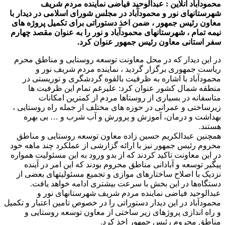
محمودآباد آنلاین : عبدالوحید فیاضی نماینده مردم شریف
شهرستانهای نور و محمودآباد در مجلس شورای اسلامی در دیدار با
معاون رئیس جمهور ، ضمن اخذ دستوراتی برای تکمیل پروژه های
نیمه تمام ، شهرستانهای محمودآباد و نور را به عنوان مقصد چهارم
سفر استانی معاون رئیس جمهور عنوان کرد.
در این دیدار که در محل معاونت توسعه روستایی و مناطق محرم
ریاست جمهوری برگزار گردید ، نماینده مردم شریف نور و
محمودآباد با اشاره به ظرفیت بالقوه گردشگری و توریستی در
منطقه شمال کشور عنوان کرد: علیرغم تمام این ظرفیت ها
متاسفانه در بسیاری از روستاها مردم از کمترین امکانات
زیرساختی و عمرانی در حوزه های مختلف از جمله راه روستایی ،
بهداشت و درمان، آموزش و پرورش و آب شرب و … بی بهره
هستند.
همچنین عبدالکریم حسین زاده معاون توسعه روستایی و مناطق
محروم رئیس جمهور نیز با ارائه گزارشی از عملکرد چند ماهه خود
در این معاونت تاکید کردند که از بدو ورود به این مسئولیت همواره
پیگیر توسعه و آبادانی مناطق محروم بودند که این امر در آینده
نزدیک با اصلاح ساختارهای موازی و تجمیع مسئولیتهای بعضی از
دستگاه‌ها در این بخش با سرعت بیشتری ادامه خواهد یافت.
عبدالوحید فیاضی نماینده مردم شریف شهرستانهای نور و
محمودآباد در این دیدار دستوراتی را در خصوص تامین اعتبار و تکمیل
و راه اندازی پروژهای زیر ساختی از معاون توسعه روستایی و
مناطق محروم رئیس جمهور اخذ کرد.