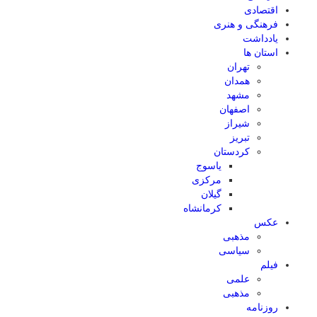
اقتصادی
فرهنگی و هنری
یادداشت
استان ها
تهران
همدان
مشهد
اصفهان
شیراز
تبریز
کردستان
یاسوج
مرکزی
گیلان
کرمانشاه
عکس
مذهبی
سیاسی
فیلم
علمی
مذهبی
روزنامه