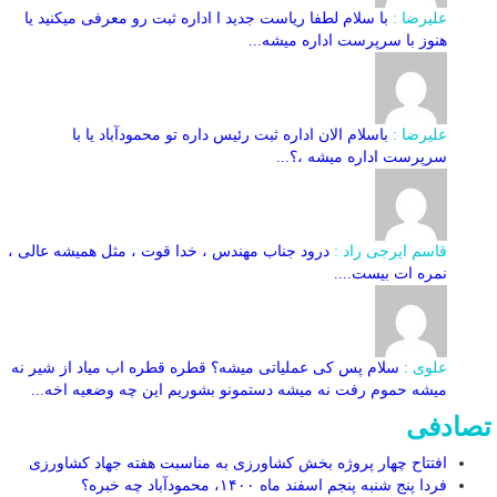
علیرضا :
با سلام لطفا ریاست جدید ا اداره ثبت‌ رو معرفی میکنید یا
هنوز با سرپرست اداره‌ میشه...
علیرضا :
باسلام الان اداره ثبت رئیس داره تو محمودآباد یا با
سرپرست اداره میشه ،؟...
قاسم ایرجی راد :
درود جناب مهندس ، خدا قوت ، مثل همیشه عالی ،
نمره ات بیست....
علوی :
سلام پس کی عملیاتی میشه؟ قطره قطره اب میاد از شیر نه
میشه حموم رفت نه میشه دستمونو بشوریم این چه وضعیه اخه...
تصادفی
افتتاح چهار پروژه بخش کشاورزی به مناسبت هفته جهاد کشاورزی
فردا پنج شنبه پنجم اسفند ماه ۱۴۰۰، محمودآباد چه خبره؟