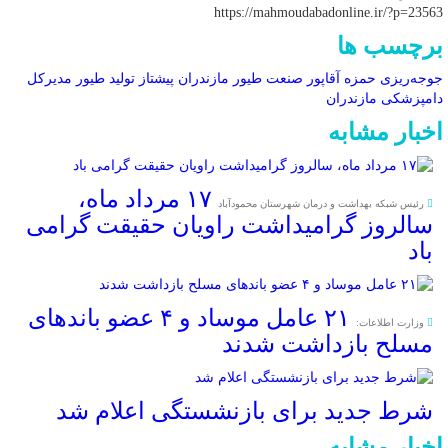
https://mahmoudabadonline.ir/?p=23563
برچسب ها
جوجه‌ریزی
حمزه آقاپور
صنعت طیور
مازندران پیشتاز تولید طیور
مدیرکل
دامپزشکی مازندران
اخبار مشابه
۱۷ مرداد ماه،
رئیس شبکه بهداشت و درمان شهرستان محمودآباد
سالروز گرامیداشت راویان حقیقت گرامی
باد
۲۱ عامل موساد و ۴ عضو باند‌های
وزارت اطلاعات:
مسلح بازداشت شدند
شرط جدید برای بازنشستگی اعلام شد
اخبار مشابه