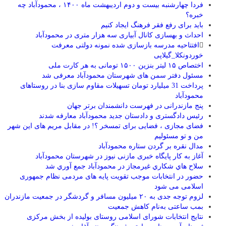
فردا چهارشنبه بیست و دوم اردیبهشت ماه ۱۴۰۰ ، محمودآباد چه
خبره؟
باید برای‌ رفع فقر فرهنگ ایجاد کنیم
احداث و بهسازی کانال آبیاری سه هزار متری در محمودآباد
افتتاحیه مدرسه بازسازی شده نمونه دولتی معرفت
خوردونکلا_گیلاپی
اختصاص ۱۵ لیتر بنزین ۱۵۰۰ تومانی به هر کارت ملی
مسئول دفتر سمن های شهرستان محمودآباد معرفی شد
پرداخت 31 میلیارد تومان تسهیلات مقاوم سازی بنا در روستاهای
محمودآباد
پنج مازندرانی در فهرست دانشمندان برتر جهان
رئیس دادگستری و دادستان جدید محمودآباد معارفه شدند
فضای مجازی ، فضایی برای تمسخر ؟! در مقابل مریم های این شهر
من و تو مسئولیم
مدال نقره بر گردن ستاره محمودآباد
آغاز به کار پایگاه خبری مازنی نیوز در شهرستان محمودآباد
سلاح هاي شکاري غيرمجاز در محمودآباد جمع آوري شد
حضور در انتخابات موجب تقویت پایه های مردمی نظام جمهوری
اسلامی می شود
لزوم توجه جدی به ۲۰ میلیون مسافر و گردشگر در جمعیت مازندران
بمب ساعتی به‌نام کاهش جمعیت
نتایج انتخابات شورای اسلامی روستای بولیده از بخش مرکزی