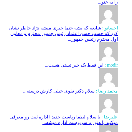
را به عنو...
احسانو :
شایعه که بشه حتما خبری میشه نژاد خاطر نشان
کرد که حسب حسن اعتماد رئیس جمهور محترم و معاون
اول محترم رئیس جمهور...
modir :
این فقط یک خبر تستی هست...
محمد رضا :
سلام دکتر تقوی خیلی کارش درسته...
علیرضا :
با سلام لطفا ریاست جدید ا اداره ثبت‌ رو معرفی
میکنید یا هنوز با سرپرست اداره‌ میشه...