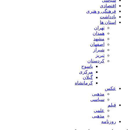
سیاسی
اقتصادی
فرهنگی و هنری
یادداشت
استان ها
تهران
همدان
مشهد
اصفهان
شیراز
تبریز
کردستان
یاسوج
مرکزی
گیلان
کرمانشاه
عکس
مذهبی
سیاسی
فیلم
علمی
مذهبی
روزنامه