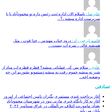
علیرضا :
باسلام الان اداره ثبت رئیس داره تو محمودآباد یا با
سرپرست اداره میشه ،؟...
قاسم ایرجی راد :
درود جناب مهندس ، خدا قوت ، مثل
همیشه عالی ، نمره ات بیست....
علوی :
سلام پس کی عملیاتی میشه؟ قطره قطره اب میاد از
شیر نه میشه حموم رفت نه میشه دستمونو بشوریم این چه
وضعیه اخه...
تصادفی
آغاز پرداخت عیدی مستمری بگیران تامین اجتماعی از امروز
آغاز به کار پایگاه خبری مازنی نیوز در شهرستان محمودآباد
بغداد: ماموریت ائتلاف بین‌المللی در عراق سپتامبر ۲۰۲۶
پایان می‌ یابد