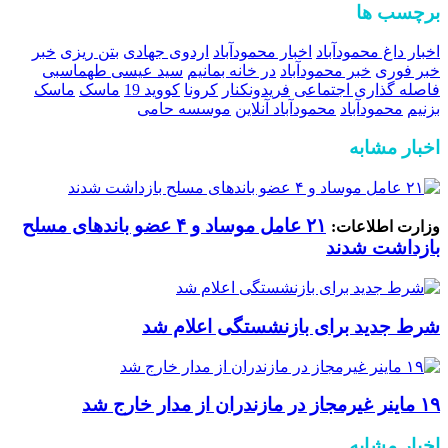
برچسب ها
اخبار داغ محمودآباد
اخبار محمودآباد
اردوی جهادی
بتن ریزی
خبر
خبر فوری
خبر محمودآباد
در خانه بمانیم
سید عیسی طهماسبی
فاصله گذاری اجتماعی
فریدونکنار
کرونا
کووید 19
ماسک
ماسک
بزنیم
محمودآباد
محمودآباد آنلاین
موسسه حامی
اخبار مشابه
۲۱ عامل موساد و ۴ عضو باند‌های مسلح
وزارت اطلاعات:
بازداشت شدند
شرط جدید برای بازنشستگی اعلام شد
۱۹ ماینر غیرمجاز در مازندران از مدار خارج شد
اخبار مشابه