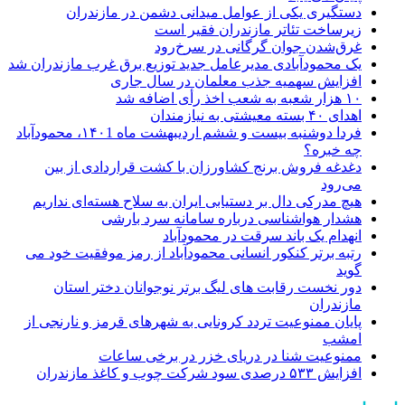
دستگیری یکی از عوامل میدانی دشمن در مازندران
زیرساخت تئاتر مازندران فقیر است
غرق‌شدن جوان گرگانی در سرخ‌رود
یک محمودآبادی مدیرعامل جدید توزیع برق غرب مازندران شد
افزایش سهمیه جذب معلمان در سال جاری
۱۰ هزار شعبه به شعب اخذ رأی اضافه شد
اهدای ۴۰ بسته معیشتی به نیازمندان
فردا دوشنبه بیست و ششم اردیبهشت ماه ۱۴۰1، محمودآباد
چه خبره؟
دغدغه فروش برنج کشاورزان با کشت قراردادی از بین
می‌رود
هیچ مدرکی دال بر دستیابی ایران به سلاح هسته‌ای نداریم
هشدار هواشناسی درباره سامانه سرد بارشی
انهدام یک باند سرقت در محمودآباد
رتبه برتر کنکور انسانی محمودآباد از رمز موفقیت خود می
گوید
دور نخست رقابت های لیگ برتر نوجوانان دختر استان
مازندران
پایان ممنوعیت تردد کرونایی به شهرهای قرمز و نارنجی از
امشب
ممنوعیت شنا در دریای خزر در برخی ساعات
افزایش ۵۳۳ درصدی سود شرکت چوب و کاغذ مازندران