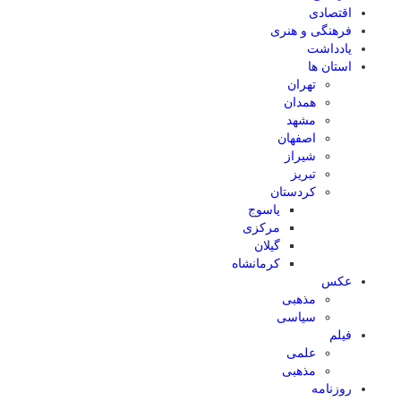
اقتصادی
فرهنگی و هنری
یادداشت
استان ها
تهران
همدان
مشهد
اصفهان
شیراز
تبریز
کردستان
یاسوج
مرکزی
گیلان
کرمانشاه
عکس
مذهبی
سیاسی
فیلم
علمی
مذهبی
روزنامه