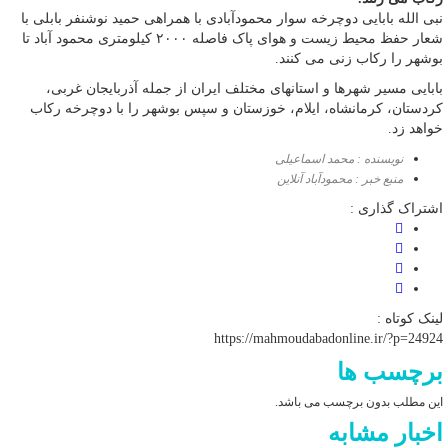
نبی الله بابایی دوچرخه سوار محمودآبادی با همراهی حمید نوشنفر بابلی با
شعار حفظ محیط زیست و هوای پاک فاصله ۲۰۰۰ کیلومتری محمود آباد تا
بوشهر را رکاب زنی می کنند.
بابایی مسیر شهرها و استانهای مختلف ایران از جمله آذربایجان غربی،
کردستان، کرمانشاه، ایلام، خوزستان و سپس بوشهر را با دوچرخه رکاب
خواهد زد.
نویسنده : محمد اسماعیلی
منبع خبر : محمودآباد آنلاین
اشتراک گذاری :
لینک کوتاه :
https://mahmoudabadonline.ir/?p=24924
برچسب ها
این مطلب بدون برچسب می باشد.
اخبار مشابه