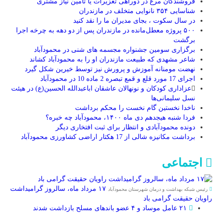
فروشندگان مرغ در دوراهی تعزیرات یا تامین نیاز مشتری
شناسایی ۳۵۴ نانوایی متخلف در مازندران
در سال سکوت ، بجای مدیران ما را نقد کنید
۵۰۰ پروژه معطل‌مانده در مازندران پس از دو دهه‌ به چرخه اجرا
برگشت
برگزاری سومین جشنواره مجسمه های شنی در محمودآباد
شاعر مشهدی که طبیعت مازندران او را به محمودآباد کشاند
نهضت مومنانه آموزش و پرورش نیز توسط خیرین شکل گیرد
اجرای 17 مورد قلع و قمع تبصره 2 ماده 10 در محمودآباد
عزاداری کودکان و نونهالان عاشقان اباعبدالله الحسین(ع) در هیئت
نسل سلیمانی‌ها
ناخدا نخستین گام نخست را محکم برداشت
فردا شنبه هیجدهم دی ماه ۱۴۰۰، محمودآباد چه خبره؟
دونده محمودآبادی و انتظار برای ثبت افتخاری دیگر
برداشت مکانیزه شالی از 17 هکتار اراضی کشاورزی محمودآباد
اجتماعی
۱۷ مرداد ماه، سالروز گرامیداشت
رئیس شبکه بهداشت و درمان شهرستان محمودآباد
راویان حقیقت گرامی باد
۲۱ عامل موساد و ۴ عضو باند‌های مسلح بازداشت شدند