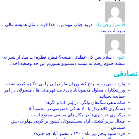
قاسم ایرجی راد :
درود جناب مهندس ، خدا قوت ، مثل همیشه عالی ،
نمره ات بیست....
علوی :
سلام پس کی عملیاتی میشه؟ قطره قطره اب میاد از شیر نه
میشه حموم رفت نه میشه دستمونو بشوریم این چه وضعیه اخه...
تصادفی
واردات بی رویه برنج کشاورزان مازندرانی را بی انگیزه کرده است
ورزشکاران معلول محمودآباد پای ثابت قهرمانی ها / مسئولان در امر
حمایت بجنبانند
ساماندهی سگ‌های ولگرد در پَس اما و اگرها
دستگیری کلاهبردار با ۷۰ شاکی خصوصی در محمودآباد
برگزاری عزاداری‌ها در مکان‌های مسقف ممنوع است
مـدال بـرنز کشـتی آزاد پیشـکسوتان کشور بر گردن پـهلوان حـق
شـنـاس
فردا شنبه پنجم تیر ماه ۱۴۰۰ ، محمودآباد چه خبره؟