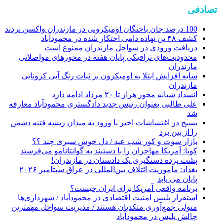
تصادفی
100 درصد جان باختگان اومیکرونی در مازندران واکسن نزدند
کشف ۴۸ تن نهاده دامی احتکار شده در محمودآباد
دریافت ورودی در سواحل مازندران ممنوع است
محدودیت‌های ترافیکی پایان هفته در محورهای مواصلاتی
مازندران
سایه افزایش ابتلا به اومیکرون بر ثبات رنگ آبی کرونایی
مازندران
انسداد شبانه محور هراز تا ۲۰ مرداد ادامه دارد
علی طالبی بعنوان رئیس جدید دادگستری محمودآباد معارفه
شد
بسیج در اغتشاشات اخیر با ورود به میدان ریشه فتنه دشمن
را از بین برد
بازار سوت و کور شب عید / دل خوش سیری چند ؟؟
کوبا: آمریکا مهاجران را با دستبند به گوانتانامو می‌فرستد
پشت پرده دستگیری یک دادستان در مازندران!
بغداد: ماموریت ائتلاف بین‌المللی در عراق سپتامبر ۲۰۲۶
پایان می‌ یابد
برنامه واقعی آمریکا برای ایران چیست؟
استقرار پلیس امنیت اقتصادی در محمودآباد / شهرداری‌ها
متولی جمع‌آوری متکدیان هستند / مدیریت سواحل مهمترین
چالش پلیس در محمودآباد