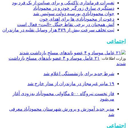
تغییرات فرمانداری تاکتیکی و برای صیانت از یک فرد بود
دستگیری سارق زورگیر خودرو در محمودآباد
جوان محمودآبادی بورسیه دولت سوئیس شد
دعوت از محمودآبادی ها برای اهدای خون
آتش همچنان در برخی نقاط جنگل «الیت» فعال است
ثبت تخلف سرعت بیش از ۴۷۹ هزار وسایل نقلیه در مازندران
اجتماعی
۲۱ عامل موساد و ۴ عضو باند‌های مسلح بازداشت
وزارت اطلاعات:
شدند
شرط جدید برای بازنشستگی اعلام شد
۱۹ ماینر غیرمجاز در مازندران از مدار خارج شد
فاز نخست نیروگاه ۵۰۰ مگاواتی محمودآباد به‌زودی آغاز
می‌شود
مدیر جدید آموزش و پرورش شهرستان محمودآباد معرفی
شد
اجتماعی