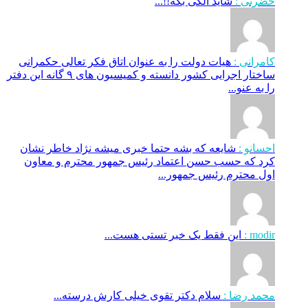
حضرتی :
شاید الکی بگه!!...
کامرانی :
هیات دولت را به عنوان اتاق فکر تعالی حکمرانی
ساختار اجرایی کشور دانسته و کمیسیون های ۹ گانه این دفتر
را به عنو...
احسانو :
شایعه که بشه حتما خبری میشه نژاد خاطر نشان
کرد که حسب حسن اعتماد رئیس جمهور محترم و معاون
اول محترم رئیس جمهور...
modir :
این فقط یک خبر تستی هست...
محمد رضا :
سلام دکتر تقوی خیلی کارش درسته...