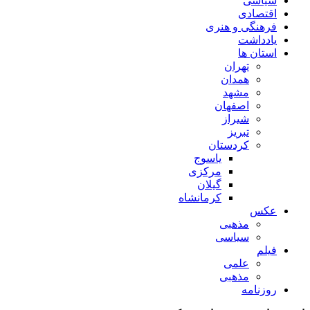
سیاسی
اقتصادی
فرهنگی و هنری
یادداشت
استان ها
تهران
همدان
مشهد
اصفهان
شیراز
تبریز
کردستان
یاسوج
مرکزی
گیلان
کرمانشاه
عکس
مذهبی
سیاسی
فیلم
علمی
مذهبی
روزنامه