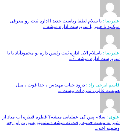
علیرضا :
با سلام لطفا ریاست جدید ا اداره ثبت‌ رو معرفی
میکنید یا هنوز با سرپرست اداره‌ میشه...
علیرضا :
باسلام الان اداره ثبت رئیس داره تو محمودآباد یا با
سرپرست اداره میشه ،؟...
قاسم ایرجی راد :
درود جناب مهندس ، خدا قوت ، مثل
همیشه عالی ، نمره ات بیست....
علوی :
سلام پس کی عملیاتی میشه؟ قطره قطره اب میاد از
شیر نه میشه حموم رفت نه میشه دستمونو بشوریم این چه
وضعیه اخه...