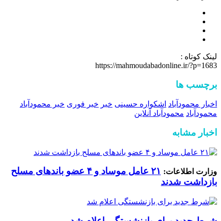
لینک کوتاه :
https://mahmoudabadonline.ir/?p=1683
برچسب ها
اخبار محمودآباد
اشکواره حسینی
خبر
خبر فوری
خبر محمودآباد
محمودآباد
محمودآباد آنلاین
اخبار مشابه
۲۱ عامل موساد و ۴ عضو باند‌های مسلح
وزارت اطلاعات:
بازداشت شدند
شرط جدید برای بازنشستگی اعلام شد