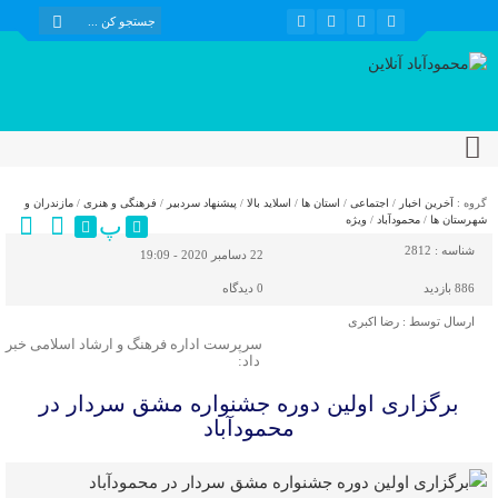
گروه :
آخرین اخبار
/
اجتماعی
/
استان ها
/
اسلاید بالا
/
پیشنهاد سردبیر
/
فرهنگی و هنری
/
مازندران و
پ
شهرستان ها
/
محمودآباد
/
ویژه
شناسه :
2812
22 دسامبر 2020 - 19:09
886 بازدید
0
دیدگاه
ارسال توسط :
رضا اکبری
سرپرست اداره فرهنگ و ارشاد اسلامی خبر
داد:
برگزاری اولین دوره جشنواره مشق سردار در
محمودآباد