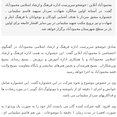
محمودآباد آنلاین / خوشخو سرپرست اداره فرهنگ و ارشاد اسلامی محمودآباد
گفت: در آستانه اولین سالگرد شهادت سردار سپهبد قاسم سلیمانی ،
جشنواره مشق سردار با هدف آشنایی کودکان و نوجوانان با فرهنگ ایثار و
شهادت و نیز ترویج مکتب شهید سلیمانی در بین سایر اقشار جامعه برای اولین
بار در سطح شهرستان محمودآباد برگزار خواهد شد.
صادق خوشخو سرپرست اداره فرهنگ و ارشاد اسلامی محمودآباد در گفتگوی
اختصاصی با محمودآباد آنلاین گفت: این جشنواره به همت اداره فرهنگ و ارشاد
اسلامی محمودآباد و با همکاری اداره آموزش و پرورش , بسیج رسانه, بسیج
ورزشکاران , بسیج هنرمندان و نجمن هنرهای نمایشی و پایگاه مقاومت بسیج ولایت
فقیه محمودآباد به اجرا خواهد رسید.
وی در خصوص موضوع و نحوه شرکت در این جشنواره گفت: این جشنواره شامل
خوانش و اجرای 1 دقیقه ای از دلنوشته و یا مونولوگ (تک گویی ) در مورد رشادت ها
و فداکاریهای سردار سلیمانی می باشد.
وی افزود: کلیه شرکت کننده گان می بایست آثار خود را به صورت یک ویدئو ( به
صورت افقی) در مدت زمان 1 دقیقه با موضوعات : من هم قاسم سلیمانی ام ،