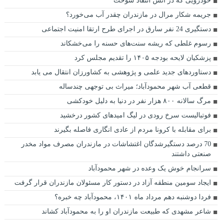
خودرویی که در آتش انتقاد سوخت
جریمه شکار مرال در مازندران چقدر آب می‌خورد؟
دستگیری 24 نفر سارق در اجرای طرح ارتقا امنیت اجتماعی
رسوم غلطی که ریشه سنت‌های حسنه را می‌خشکاند
پزشکیان لایحه بودجه ۱۴۰۵ را تقدیم مجلس کرد
دستاوردهای جدید علمی و پژوهشی به کشاورزان انتقال می یابد
قطعی آب شهر محمودآباد؛ میراث بی توجهی چندساله
مرگ سالانه ۸۰۰ هزار نفر در دنیا به دلیل خودکشی
فوتبالیست سرخ رودی در لیگ امیدهای کشور درخشید
برای مقابله با کرونا مردم از عادی انگاری فاصله بگیرند
70 درصد دستگیرشدگان اغتشاشات در مازندران مصرف مواد مخدر
صنعتی داشتند
سرانجام خوش یک وعده در شهر محمودآباد
ایجاد سومین منطقه آزاد در دستور کار مسئولان مازندران قرار گرفت
فردا دوشنبه دهم مرداد ماه ۱۴۰۱، محمودآباد چه خبره؟
شاعر مشهدی که طبیعت مازندران او را به محمودآباد کشاند