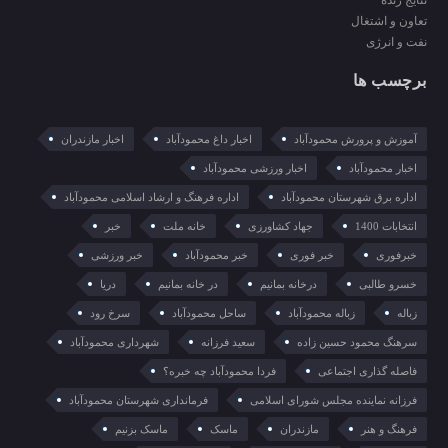
نتایج زنده
تعاون و اشتغال
نفت و انرژی
برچسب ها
آموزش و پرورش محمودآباد
اخبار داغ محمودآباد
اخبار مازندران
اخبار محمودآباد
اخبار ورزشی محمودآباد
اداره برق شهرستان محمودآباد
اداره فرهنگ و ارشاد اسلامی محمودآباد
انتخابات 1400
جهاد کشاورزی
خانه ملت
خبر
خبرفوری
خبر فوری
خبر محمودآباد
خبر ورزشی
خسرو طالبی
درخانه بمانیم
در خانه بمانیم
دریا
زباله
زباله محمودآباد
ساحل محمودآباد
سرخ رود
سرهنگ محمود حسین زاده
سعید فرزانه
شهرداری محمودآباد
فاصله گذاری اجتماعی
فردا محمودآباد چه خبره؟
فرزانه نماینده مجلس شورای اسلامی
فرمانداری شهرستان محمودآباد
فرهنگ و هنر
مازندران
ماسک
ماسک بزنیم