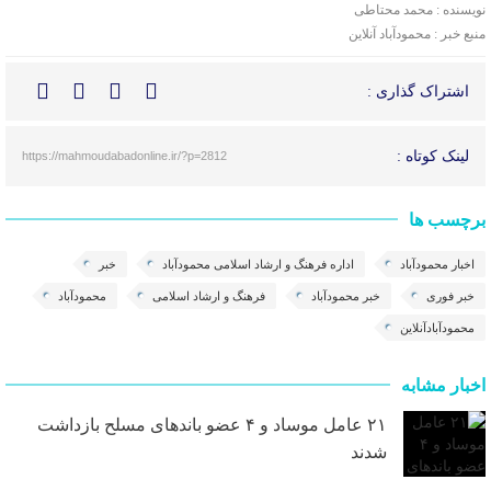
نویسنده : محمد محتاطی
منبع خبر : محمودآباد آنلاین
اشتراک گذاری :
لینک کوتاه :
https://mahmoudabadonline.ir/?p=2812
برچسب ها
اخبار محمودآباد
اداره فرهنگ و ارشاد اسلامی محمودآباد
خبر
خبر فوری
خبر محمودآباد
فرهنگ و ارشاد اسلامی
محمودآباد
محمودآبادآنلاین
اخبار مشابه
۲۱ عامل موساد و ۴ عضو باند‌های مسلح بازداشت
شدند