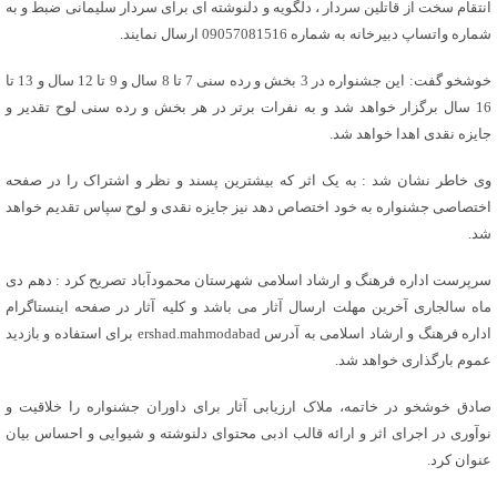
انتقام سخت از قاتلین سردار ، دلگویه و دلنوشته ای برای سردار سلیمانی ضبط و به
شماره واتساپ دبیرخانه به شماره 09057081516 ارسال نمایند.
خوشخو گفت: این جشنواره در 3 بخش و رده سنی 7 تا 8 سال و 9 تا 12 سال و 13 تا
16 سال برگزار خواهد شد و به نفرات برتر در هر بخش و رده سنی لوح تقدیر و
جایزه نقدی اهدا خواهد شد.
وی خاطر نشان شد : به یک اثر که بیشترین پسند و نظر و اشتراک را در صفحه
اختصاصی جشنواره به خود اختصاص دهد نیز جایزه نقدی و لوح سپاس تقدیم خواهد
شد.
سرپرست اداره فرهنگ و ارشاد اسلامی شهرستان محمودآباد تصریح کرد : دهم دی
ماه سالجاری آخرین مهلت ارسال آثار می باشد و کلیه آثار در صفحه اینستاگرام
اداره فرهنگ و ارشاد اسلامی به آدرس ershad.mahmodabad برای استفاده و بازدید
عموم بارگذاری خواهد شد.
صادق خوشخو در خاتمه، ملاک ارزیابی آثار برای داوران جشنواره را خلاقیت و
نوآوری در اجرای اثر و ارائه قالب ادبی محتوای دلنوشته و شیوایی و احساس بیان
عنوان کرد.