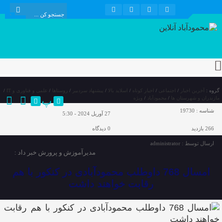
گروه :
آخرین اخبار
/
اجتماعی
/
اخبار کوتاه
/
اسلاید بالا
/
پیشنهاد سردبیر
/
روستاها
/
علمی و فناوری و IT
/
پ
مازندران و شهرستان ها
/
محمودآباد
/
ویژه
شناسه :
19730
27 آوریل 2024 - 5:30
266 بازدید
0
دیدگاه
ارسال توسط :
administrator
مدیرآموزش و پرورش خبر داد :
امسال 768 داوطلب محمودآبادی در کنکور با هم
رقابت خواهند داشت