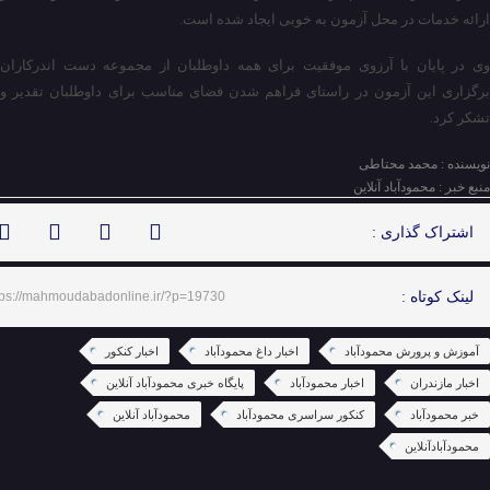
ارائه خدمات در محل آزمون به خوبی ایجاد شده است.
وی در پایان با آرزوی موفقیت برای همه داوطلبان از مجموعه دست اندرکاران
برگزاری این آزمون در راستای فراهم شدن فضای مناسب برای داوطلبان تقدیر و
تشکر کرد.
نویسنده : محمد محتاطی
منبع خبر : محمودآباد آنلاین
اشتراک گذاری :
لینک کوتاه :
tps://mahmoudabadonline.ir/?p=19730
آموزش و پرورش محمودآباد
اخبار داغ محمودآباد
اخبار کنکور
اخبار مازندران
اخبار محمودآباد
پایگاه خبری محمودآباد آنلاین
خبر محمودآباد
کنکور سراسری محمودآباد
محمودآباد آنلاین
محمودآبادآنلاین