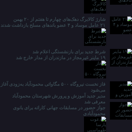
شارژ کالابرگ دهک‌های چهارم تا هفتم از ۲۰ بهمن
۲۱ عامل موساد و ۴ عضو باند‌های مسلح بازداشت شدند
شرط جدید برای بازنشستگی اعلام شد
۱۹ ماینر غیرمجاز در مازندران از مدار خارج شد
فاز نخست نیروگاه ۵۰۰ مگاواتی محمودآباد به‌زودی آغاز
می‌شود
مدیر جدید آموزش و پرورش شهرستان محمودآباد
معرفی شد
جواز حضور در مسابقات جهانی کاراته برای بانوی
محمودآبادی