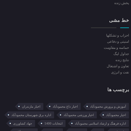
پخش زنده
خط مشی
احزاب و تشکلها
امنیتی و دفاعی
حماسه و مقاومت
جداول لیگ
نتایج زنده
تعاون و اشتغال
نفت و انرژی
برچسب ها
آموزش و پرورش محمودآباد
اخبار داغ محمودآباد
اخبار مازندران
اخبار محمودآباد
اخبار ورزشی محمودآباد
اداره برق شهرستان محمودآباد
اداره فرهنگ و ارشاد اسلامی محمودآباد
انتخابات 1400
جهاد کشاورزی