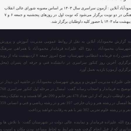
محمودآباد آنلاین : آزمون سراسری سال ۱۴۰۳ بر اساس مصوبه شورای عالی انقلاب
فرهنگی در دو نوبت برگزار می‌شود که نوبت اول در روزهای پنجشنبه و جمعه ۶ و ۷
اه ۱۴۰۳ با حضور کلیه داوطلبان برگزار شد.
به گزارش محمودآباد آنلاین به نقل از روابط عمومی مدیریت آموزش و پرورش
شهرستان محمودآباد ، روح الله علیزاده فرماندار محمودآباد با همراهی سرهنگ
حسین زاده فرمانده انتظامی شهرستان، صبح امروز جمعه ۷ اردیبهشت ماه از روند
برگزاری آخرین روز کنکور سراسری در دانشکده فنی و حرفه ای پسران (محل
برگزاری آزمون) بازدید بعمل آورد.
علی علیزاده مدیریت آموزش و پرورش شهرستان محمودآباد در حاشیه این دیدار در
توضیح به فرماندار و اصحاب رسانه گفت: امسال در مرحله اول کنکور سراسری 768
نفر داوطلب داریم که از این تعداد 478 نفر خانم و 209 نفر آقا هستند و به تفکیک رشته
ها امسال در رشته هنر و زبان خارجی 107 نفر و در رشته ریاضی و فنی و انسانی 359
نفر و در رشته علوم تجربی 302 نفر با هم به رقابت خواهند پرداخت.
روح الله علیزاده فرماندار و نماینده عالی دولت در شهرستان گفت: با تلاش ها و
تدابیری که از قبل انجام گرفت همه شرایط به لحاظ مساعد بودن مکان و امنیت و