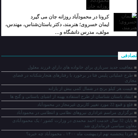
کرونا در محمودآباد روزانه جان می گیرد
ایمان خسروی؛ هنرمند، دکتر باستان‌شناس، مهندس،
مولف، مدرس دانشگاه و…
تصادفی
معافيت جديد سربازي براي خانواده هاي داراي فرزند معلول
طرح عملیاتی پلیس فتا در برخورد با رفتارهای هنجارشکنانه در فضای
مجازی
قیمت هر کیلو برنج در شمال کمی بیش از یارانه
انتقاد باستان شناسان از طرح استفاده بهینه از اشیای باستانی و گنج ها
قلع و قمع 22 مورد تغییر کاربری غیرمجاز در محمودآباد
برگزاری مراسم عزاداری نیروهای نظامی و انتظامی در محمودآباد
پایان 32 سال خدمت احمد محمدی در وزارت کشور / یک محمودآبادی
معاون سیاسی فرمانداری شد
فردا پنجشنبه نهم اردیبهشت ماه ۱۴۰۰ ، محمودآباد چه خبره؟