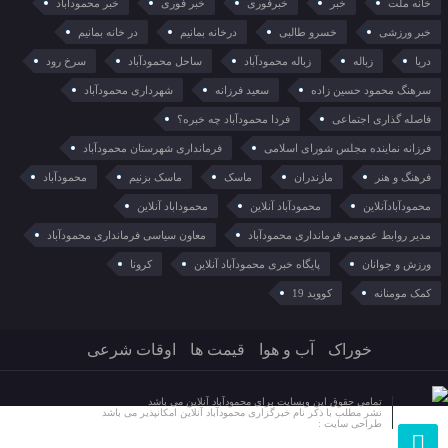
خانه ملت
خبر
خبرفوری
خبر فوری
خبر محمودآباد
خبر ورزشی
خسرو طالبی
درخانه بمانیم
در خانه بمانیم
دریا
زباله
زباله محمودآباد
ساحل محمودآباد
سرخ رود
سرهنگ محمود حسین زاده
سعید فرزانه
شهرداری محمودآباد
فاصله گذاری اجتماعی
فردا محمودآباد چه خبره؟
فرزانه نماینده مجلس شورای اسلامی
فرمانداری شهرستان محمودآباد
فرهنگ و هنر
مازندران
ماسک
ماسک بزنیم
محمودآباد
محمودآبادآنلاین
محمودآباد آنلاین
محموداباد آنلاین
مدیر روابط عمومی فرمانداری محمودآباد
معاون سیاسی فرمانداری محمودآباد
ورزش و جوانان
پایگاه خبری محمودآباد آنلاین
کرونا
کمک مومنانه
کووید 19
خوراک
آب و هوا
قیمت ها
اوقات شرعی
تمامی حقوق این وبسایت برای محمودآباد آنلاین می باشد
نشر مطلب با ذکر نام خبرگزاری محمودآباد آنلاین امکانپذیر می باشد
طراحی سایت :
مرکز هنر دیجیتال