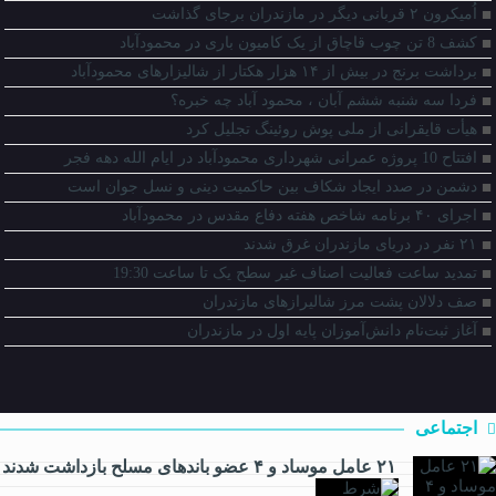
اُمیکرون ۲ قربانی دیگر در مازندران برجای گذاشت
کشف 8 تن چوب قاچاق از یک کامیون باری در محمودآباد
برداشت برنج در بیش از ۱۴ هزار هکتار از شالیزار‌های محمودآباد
فردا سه شنبه ششم آبان ، محمود آباد چه خبره؟
هیأت قایقرانی از ملی پوش روئینگ تجلیل کرد
افتتاح 10 پروژه عمرانی شهرداری محمودآباد در ایام الله دهه فجر
دشمن در صدد ایجاد شکاف بین حاکمیت دینی و نسل جوان است
اجرای ۴۰ برنامه شاخص هفته دفاع مقدس در محمودآباد
۲۱ نفر در دریای مازندران غرق شدند
تمدید ساعت فعالیت اصناف غیر سطح یک تا ساعت 19:30
صف دلالان پشت مرز شالیرازهای مازندران
آغاز ثبت‌نام دانش‌آموزان پایه اول در مازندران
اجتماعی
۲۱ عامل موساد و ۴ عضو باند‌های مسلح بازداشت شدند