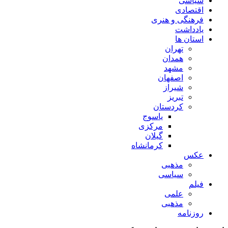
سیاسی
اقتصادی
فرهنگی و هنری
یادداشت
استان ها
تهران
همدان
مشهد
اصفهان
شیراز
تبریز
کردستان
یاسوج
مرکزی
گیلان
کرمانشاه
عکس
مذهبی
سیاسی
فیلم
علمی
مذهبی
روزنامه