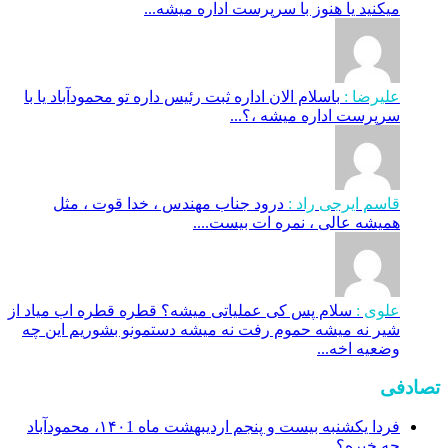
میکنید یا هنوز با سرپرست اداره‌ میشه...
علیرضا :
باسلام الان اداره ثبت رئیس داره تو محمودآباد یا با
سرپرست اداره میشه ،؟...
قاسم ایرجی راد :
درود جناب مهندس ، خدا قوت ، مثل
همیشه عالی ، نمره ات بیست....
علوی :
سلام پس کی عملیاتی میشه؟ قطره قطره اب میاد از
شیر نه میشه حموم رفت نه میشه دستمونو بشوریم این چه
وضعیه اخه...
تصادفی
فردا یکشنبه بیست و پنجم اردیبهشت ماه ۱۴۰1، محمودآباد
چه خبره؟