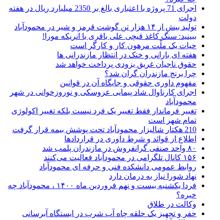
اجرای 71 پروژه با اعتباری بالغ بر 2350 میلیارد ریال در هفته
دولت
تولید بیش از ۱۴ هزار تن گوشت قرمز و شیر در محمودآباد
ببینید: سنگ‌ کاغذ قیچی علی باقری با انریکه مورا!
حیات یک ملّت مرهون کار و کارگر است
هفته ای بارانی و خنک در انتظار مازندرانی ها
حقوق ناجیان غریق بزودی پرداخت خواهد شد
چرا برنج مازندران گران شد؟
مفهوم داوری حقوقی و جایگاه آن در قوانین
اجرای کارناوال شاد پیمایی عروسکی و نوروزخوانی در شهر
محمودآباد
تغییر فرماندار فقط تغییر یک فرد نیست بلکه تغییر اکولوژی
تمام شهر است
210 هکتار شالیزار محمودآباد تحت پوشش بیمه قرار گرفت
اطلاع از قوائد و شرط داوری در قراردادها
۸۰ واحد صنفی گرانفروش در مازندران پلمب شد
۱۵۶ کانال تلگرامی در محمودآباد فعالیت می‌کنند
روابط عمومی دانشکده فنی و حرفه ای محمودآباد
نهاد شورا نیاز به درمان دارد
فردا یکشنبه بیست و نهم فروردین ماه ۱۴۰۰ ، محمودآباد چه
خبره؟
وکالت در طلاق
حفر و تجهیز یک حلقه چاه آب شرب در ایستگاه آبرسانی