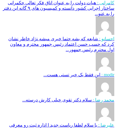
کامرانی :
هیات دولت را به عنوان اتاق فکر تعالی حکمرانی
ساختار اجرایی کشور دانسته و کمیسیون های ۹ گانه این دفتر
را به عنو...
احسانو :
شایعه که بشه حتما خبری میشه نژاد خاطر نشان
کرد که حسب حسن اعتماد رئیس جمهور محترم و معاون
اول محترم رئیس جمهور...
modir :
این فقط یک خبر تستی هست...
محمد رضا :
سلام دکتر تقوی خیلی کارش درسته...
علیرضا :
با سلام لطفا ریاست جدید ا اداره ثبت‌ رو معرفی