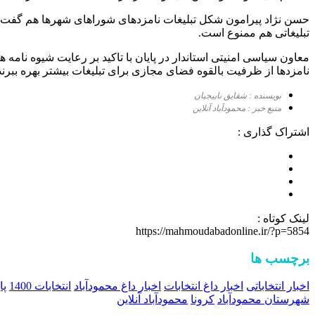
تبلیغاتی هم ممنوع است.
معاون سیاسی امنیتی استاندار در پایان با تاکید بر رعایت شیوه نامه 
نامزدها از ظرفیت بالقوه فضای مجازی برای تبلیغات بیشتر بهره بب
نویسنده : شقایق ناییجیان
منبع خبر : محمودآباد آنلاین
اشتراک گذاری :
لینک کوتاه :
https://mahmoudabadonline.ir/?p=5854
برچسب ها
اخبار انتخاباتی
اخبار داغ انتخابات
اخبار داغ محمودآباد
انتخابات 1400
پا
شهرستان محمودآباد
کرونا
محمودآباد آنلاین