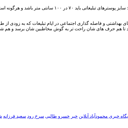
حسن نژاد پیرامون شکل تبلیغات نامزدهای شوراهای شهرها هم گفت:
های بهداشتی و فاصله گذاری اجتماعی در ایام تبلیغات که به زودی از ط
رند تا هم حرف های شان راحت تر به گوش مخاطبین شان برسد و هم شرا
یگاه خبری محمودآباد آنلاین
خبر
خسرو طالبی
سرخ رود
سعید فرزانه
ش