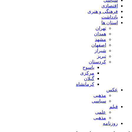
سیاسی
اقتصادی
فرهنگی و هنری
یادداشت
استان ها
تهران
همدان
مشهد
اصفهان
شیراز
تبریز
کردستان
یاسوج
مرکزی
گیلان
کرمانشاه
عکس
مذهبی
سیاسی
فیلم
علمی
مذهبی
روزنامه