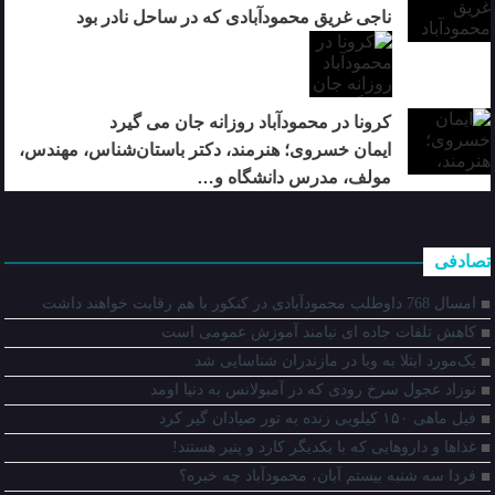
ناجی غریق محمودآبادی که در ساحل نادر بود
کرونا در محمودآباد روزانه جان می گیرد
ایمان خسروی؛ هنرمند، دکتر باستان‌شناس، مهندس،
مولف، مدرس دانشگاه و…
تصادفی
امسال 768 داوطلب محمودآبادی در کنکور با هم رقابت خواهند داشت
کاهش تلفات جاده ای نیامند آموزش عمومی است
یک‌مورد ابتلا به وبا در مازندران شناسایی شد
نوزاد عجول سرخ رودی که در آمبولانس به دنیا اومد
فیل ماهی ۱۵۰ کیلویی زنده به تور صیادان گیر کرد
غذاها و داروهایی که با یکدیگر کارد و پنیر هستند!
فردا سه شنبه بیستم آبان، محمودآباد چه خبره؟