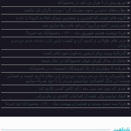
توزیع بیش از 3 هزار تن كود در محمودآباد
نظارت‌های جدی بر نحوه مصرف آرد / مردم نگران نان نباشند
گروه های خونی که کمترین و بیشترین میزان ابتلا به کرونا را دارند
همزیستی “امید و آرزو”؛ درنای ماده رها سازی شد
فردا دوشنبه هشتم شهریور ماه ۱۴۰۰ ، محمودآباد چه خبره؟
صف های طولانی و کمبود آرد و کیفیت پایین نان، دغدغه جدی مردم و
نانوایان
گذرنامه ویژه برای اربعین به قوت خود باقی است
تجلیل از مدال آوران جوان محمودآباد در نماز جمعه
سرقت 4 میلیاردی از یک فروشگاه تاسیسات در محمودآباد
دولتمردان به داد مردم برسند/ مردم از این نظام اداری خسته و عصبانی
هستند/ در جنگ اقتصادی نتوانستیم مردم را با خود همراه نماییم
عیدی که بوی عید نمی دهد / ای کاش کسی کاری کند
انتقاد نماینده ولی فقیه از اقدامات کاغذی در مازندران
فردا سه شنبه بیست و هشتم اردیبهشت ماه ۱۴۰۰ ، محمودآباد چه خبره؟
یادداشت