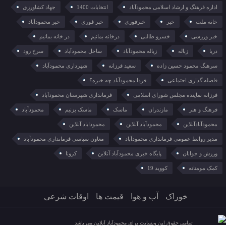
اداره فرهنگ و ارشاد اسلامی محمودآباد
انتخابات 1400
جهاد کشاورزی
خانه ملت
خبر
خبرفوری
خبر فوری
خبر محمودآباد
خبر ورزشی
خسرو طالبی
درخانه بمانیم
در خانه بمانیم
دریا
زباله
زباله محمودآباد
ساحل محمودآباد
سرخ رود
سرهنگ محمود حسین زاده
سعید فرزانه
شهرداری محمودآباد
فاصله گذاری اجتماعی
فردا محمودآباد چه خبره؟
فرزانه نماینده مجلس شورای اسلامی
فرمانداری شهرستان محمودآباد
فرهنگ و هنر
مازندران
ماسک
ماسک بزنیم
محمودآباد
محمودآبادآنلاین
محمودآباد آنلاین
محموداباد آنلاین
مدیر روابط عمومی فرمانداری محمودآباد
معاون سیاسی فرمانداری محمودآباد
ورزش و جوانان
پایگاه خبری محمودآباد آنلاین
کرونا
کمک مومنانه
کووید 19
خوراک
آب و هوا
قیمت ها
اوقات شرعی
تمامی حقوق این وبسایت برای محمودآباد آنلاین می باشد