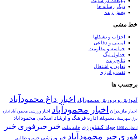
تبلیغات در سایت
ديگر رسانه ها
پخش زنده
خط مشی
احزاب و تشکلها
امنیتی و دفاعی
حماسه و مقاومت
جداول لیگ
نتایج زنده
تعاون و اشتغال
نفت و انرژی
برچسب ها
اخبار داغ محمودآباد
آموزش و پرورش محمودآباد
اخبار محمودآباد
اخبار مازندران
اخبار ورزشی محمودآباد
اداره
اداره فرهنگ و ارشاد اسلامی محمودآباد
برق شهرستان محمودآباد
خبر
خبر
خبرفوری
جهاد کشاورزی
خانه ملت
انتخابات 1400
خبر محمودآباد
فوری
خبر ورزشی
خسرو طالبی