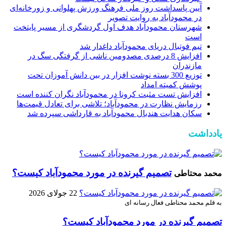
آیین پاسداشت روز ملی فرهنگ ورزش پهلوانی و زورخانه‌ای
در محمودآباد به روایت تصویر
شهرستان محمودآباد هدف اول گردشگری از مسیر پایتخت
است
تیم فوتبال دریای محمودآباد داغدار شد
افزایش 8 درصدی مصدومین ناشی از گرفتگی سگ در
مازندران
توزیع 300 بسته نوشت افزار در بین دانش آموزان تحت
پوشش کمیته امداد
افزایش تست مثبت کرونا در محمودآباد نگران کننده است
رزمایش نظارت در محمودآباد؛ تلاشی برای تعادل قیمت‌ها
سکان هدایت هندبال محمودآباد به قارداشی سپرده شد
یادداشت
تصمیم گیرنده در مورد محمودآباد کیست؟
محمد محتاطی
22 جولای 2026
به قلم محمد محتاطی فعال رسانه ای
تصمیم گیرنده در مورد محمودآباد کیست؟