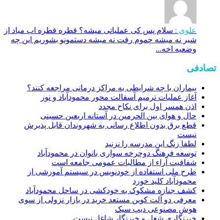
علوی :
سلام پس کی عملیاتی میشه؟ قطره قطره اب میاد از
شیر نه میشه حموم رفت نه میشه دستمونو بشوریم این چه
وضعیه اخه...
تصادفی
بیماران با چه شرایطی به مراکز درمانی مراجعه کنند؟
آغاز عملیات ترمیم آسفالت محور محمودآباد و نور
اذن همسر اول برای نکاح مجدد
حال و هوای بین الحرمین در آستانه اربعین حسینی
قطع برق بدون اطلاع رسانی به شهروندان قابل پذیرش
نیست
لطفا زنگ این مدرسه را نزنید
توسعه فرهنگ دوچرخه سواری بانوان در محمودآباد
شفافیت آراء از مطالبات عمومی جامعه است
طرح ملی استفاده از خودنویس در سیستم آموزشی از
محمودآباد کلید خورد
کشف جنازه مشکوک به خودکشی در ساحل محمودآباد
معرفی دو آلت کوین مستعد خرید در بازار نزولی از سوی
هوش مصنوعی دیپ سیک
خبرنگاری شغل و خبرنگار شاغل نیست