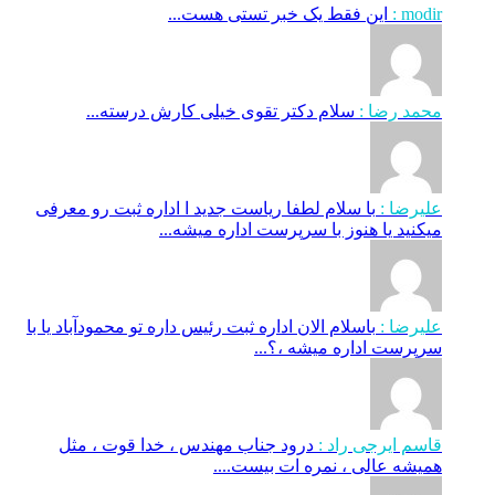
modir :
این فقط یک خبر تستی هست...
محمد رضا :
سلام دکتر تقوی خیلی کارش درسته...
علیرضا :
با سلام لطفا ریاست جدید ا اداره ثبت‌ رو معرفی
میکنید یا هنوز با سرپرست اداره‌ میشه...
علیرضا :
باسلام الان اداره ثبت رئیس داره تو محمودآباد یا با
سرپرست اداره میشه ،؟...
قاسم ایرجی راد :
درود جناب مهندس ، خدا قوت ، مثل
همیشه عالی ، نمره ات بیست....