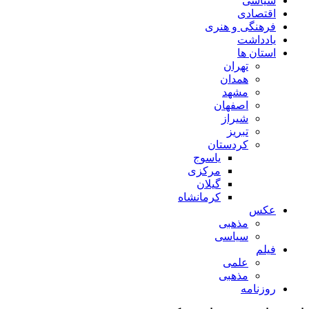
سیاسی
اقتصادی
فرهنگی و هنری
یادداشت
استان ها
تهران
همدان
مشهد
اصفهان
شیراز
تبریز
کردستان
یاسوج
مرکزی
گیلان
کرمانشاه
عکس
مذهبی
سیاسی
فیلم
علمی
مذهبی
روزنامه