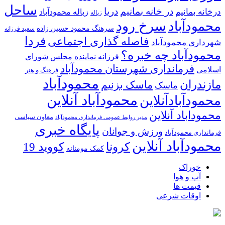
ساحل
در خانه بمانیم
دریا
درخانه بمانیم
زباله محمودآباد
زباله
سرخ رود
محمودآباد
سرهنگ محمود حسین زاده
سعید فرزانه
فردا
فاصله گذاری اجتماعی
شهرداری محمودآباد
محمودآباد چه خبره؟
فرزانه نماینده مجلس شورای
فرمانداری شهرستان محمودآباد
اسلامی
فرهنگ و هنر
محمودآباد
مازندران
ماسک بزنیم
ماسک
محمودآباد آنلاین
محمودآبادآنلاین
محموداباد آنلاین
معاون سیاسی
مدیر روابط عمومی فرمانداری محمودآباد
پایگاه خبری
ورزش و جوانان
فرمانداری محمودآباد
محمودآباد آنلاین
کرونا
کووید 19
کمک مومنانه
خوراک
آب و هوا
قیمت ها
اوقات شرعی