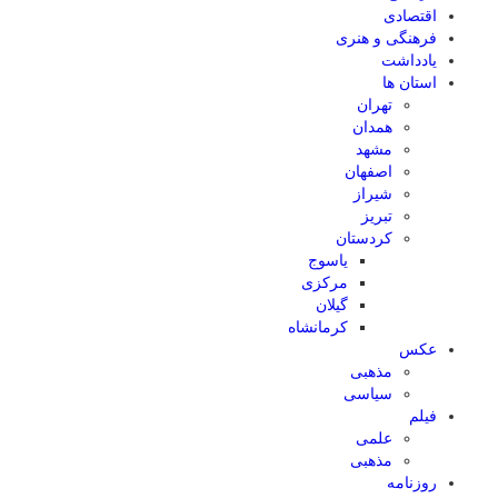
اقتصادی
فرهنگی و هنری
یادداشت
استان ها
تهران
همدان
مشهد
اصفهان
شیراز
تبریز
کردستان
یاسوج
مرکزی
گیلان
کرمانشاه
عکس
مذهبی
سیاسی
فیلم
علمی
مذهبی
روزنامه