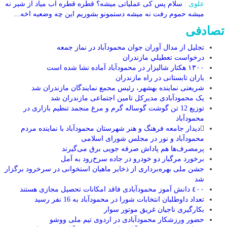
علوی :
سلام پس کی عملیاتی میشه؟ قطره قطره اب میاد از شیر نه
میشه حموم رفت نه میشه دستمونو بشوریم این چه وضعیه اخه...
تصادفی
تجلیل از مدال آوران جوان محمودآباد در نماز جمعه
درخواست تعطيلي مازندران
۱۳۰۰ هکتار شالیزار در محمودآباد آماده نشا شده است
باران تابستانی در راه مازندران
شریعتی نماینده بهشهر، رئیس مجمع نمایندگان مازندران شد
یک محمودآبادی مدیرکل تامین اجتماعی مازندران شد
توزیع 12 تن گوشت گوساله گرم و مرغ منجمد تنظیم بازاری در
محمودآباد
دیدار جامعه فرهنگ و هنر شهرستان محمودآباد با نماینده مردم
محمودآباد و نور در مجلس شورای اسلامی
پرمصرف‌ها هم پاداش صرفه جویی برق می‌گیرند
برخورد مرگبار دو خودرو در جاده سرخ‌رود به آمل
جشن ملی بهره‌برداری از ذخایر ماهیان استخوانی در سرخرود برگزار
شد
٤٠٠ دانش آموز محمودآبادی فاقد امکانات تحصیل مجازی هستند
تعداد داوطلبان انتخابات شورا در محمودآباد به 16 نفر رسید
بکارگیری ناجیان غریق موتور سوار
حضور ورزشکار محمودآبادی در اردوی تیم ملی ووشو