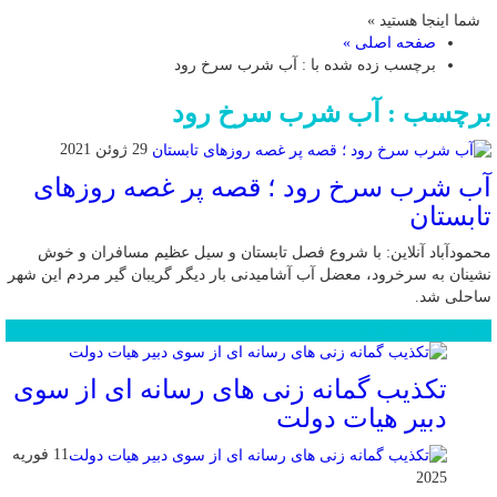
شما اینجا هستید »
صفحه اصلی »
برچسب زده شده با : آب شرب سرخ رود
برچسب : آب شرب سرخ رود
29 ژوئن 2021
آب شرب سرخ رود ؛ قصه پر غصه روزهای
تابستان
محمودآباد آنلاین: با شروع فصل تابستان و سیل عظیم مسافران و خوش
نشینان به سرخرود، معضل آب آشامیدنی بار دیگر گریبان گیر مردم این شهر
ساحلی شد.
محبوب
جدید
دیدگاهها
تکذیب گمانه زنی های رسانه ای از سوی
دبیر هیات دولت
11 فوریه
2025