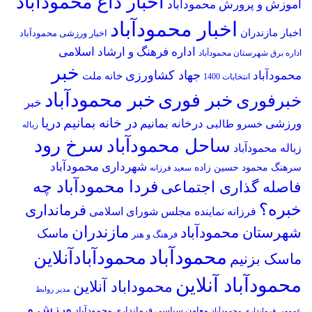
اخبار داغ محمودآباد
آموزش و پرورش محمودآباد
اخبار محمودآباد
اخبار مازندران
اخبار ورزشی محمودآباد
اداره فرهنگ و ارشاد اسلامی
اداره برق شهرستان محمودآباد
خبر
جهاد کشاورزی
محمودآباد
خانه ملت
انتخابات 1400
خبر محمودآباد
خبر فوری
خبرفوری
خبر
در خانه بمانیم
دریا
ورزشی
درخانه بمانیم
خسرو طالبی
زباله
سرخ رود
ساحل محمودآباد
زباله محمودآباد
شهرداری محمودآباد
سرهنگ محمود حسین زاده
سعید فرزانه
فردا محمودآباد چه
فاصله گذاری اجتماعی
خبره؟
فرمانداری
فرزانه نماینده مجلس شورای اسلامی
مازندران
شهرستان محمودآباد
ماسک
فرهنگ و هنر
محمودآباد
محمودآبادآنلاین
ماسک بزنیم
محمودآباد آنلاین
محموداباد آنلاین
مدیر روابط
ورزش و
معاون سیاسی فرمانداری محمودآباد
عمومی فرمانداری محمودآباد