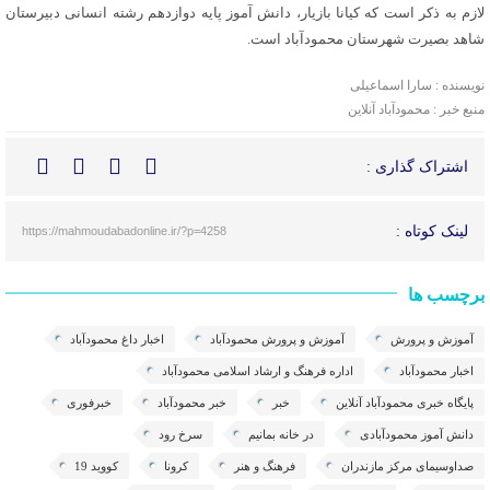
لازم به ذکر است که کیانا بازیار، دانش آموز پایه دوازدهم رشته انسانی دبیرستان
شاهد بصیرت شهرستان محمودآباد است.
نویسنده : سارا اسماعیلی
منبع خبر : محمودآباد آنلاین
اشتراک گذاری :
لینک کوتاه :
https://mahmoudabadonline.ir/?p=4258
برچسب ها
آموزش و پرورش
آموزش و پرورش محمودآباد
اخبار داغ محمودآباد
اخبار محمودآباد
اداره فرهنگ و ارشاد اسلامی محمودآباد
پایگاه خبری محمودآباد آنلاین
خبر
خبر محمودآباد
خبرفوری
دانش آموز محمودآبادی
در خانه بمانیم
سرخ رود
صداوسیمای مرکز مازندران
فرهنگ و هنر
کرونا
کووید 19