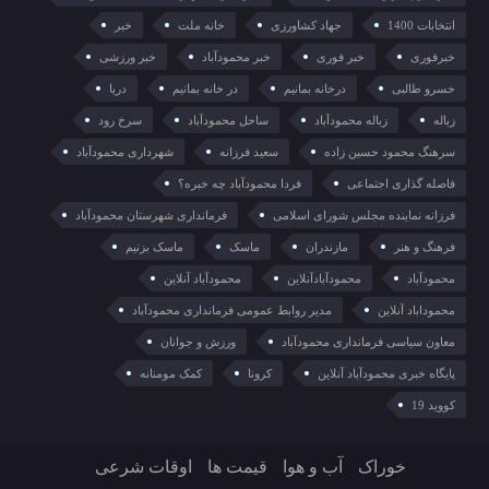
انتخابات 1400
جهاد کشاورزی
خانه ملت
خبر
خبرفوری
خبر فوری
خبر محمودآباد
خبر ورزشی
خسرو طالبی
درخانه بمانیم
در خانه بمانیم
دریا
زباله
زباله محمودآباد
ساحل محمودآباد
سرخ رود
سرهنگ محمود حسین زاده
سعید فرزانه
شهرداری محمودآباد
فاصله گذاری اجتماعی
فردا محمودآباد چه خبره؟
فرزانه نماینده مجلس شورای اسلامی
فرمانداری شهرستان محمودآباد
فرهنگ و هنر
مازندران
ماسک
ماسک بزنیم
محمودآباد
محمودآبادآنلاین
محمودآباد آنلاین
محموداباد آنلاین
مدیر روابط عمومی فرمانداری محمودآباد
معاون سیاسی فرمانداری محمودآباد
ورزش و جوانان
پایگاه خبری محمودآباد آنلاین
کرونا
کمک مومنانه
کووید 19
خوراک
آب و هوا
قیمت ها
اوقات شرعی