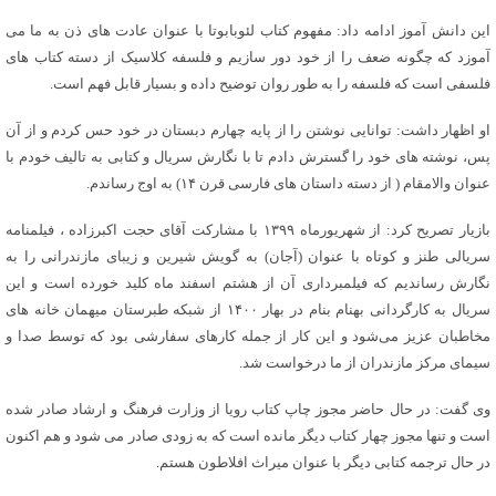
این دانش آموز ادامه داد: مفهوم کتاب لئوبابوتا با عنوان عادت های ذن به ما می
آموزد که چگونه ضعف را از خود دور سازیم و فلسفه کلاسیک از دسته کتاب های
فلسفی است که فلسفه را به طور روان توضیح داده و بسیار قابل فهم است.
او اظهار داشت: توانایی نوشتن را از پایه چهارم دبستان در خود حس کردم و از آن
پس، نوشته های خود را گسترش دادم تا با نگارش سریال و کتابی به تالیف خودم با
عنوان والامقام ( از دسته داستان های فارسی قرن ۱۴) به اوج رساندم.
بازیار تصریح کرد: از شهریورماه ۱۳۹۹ با مشارکت آقای حجت اکبرزاده ، فیلمنامه
سریالی طنز و کوتاه با عنوان (آجان) به گویش شیرین و زیبای مازندرانی را به
نگارش رساندیم که فیلمبرداری آن از هشتم اسفند ماه کلید خورده است و این
سریال به کارگردانی بهنام بنام در بهار ۱۴۰۰ از شبکه طبرستان میهمان خانه‌ های
مخاطبان عزیز می‌شود و این کار از جمله کارهای سفارشی بود که توسط صدا و
سیمای مرکز مازندران از ما درخواست شد.
وی گفت: در حال حاضر مجوز چاپ کتاب رویا از وزارت فرهنگ و ارشاد صادر شده
است و تنها مجوز چهار کتاب دیگر مانده است که به زودی صادر می شود و هم اکنون
در حال ترجمه کتابی دیگر با عنوان میراث افلاطون هستم.