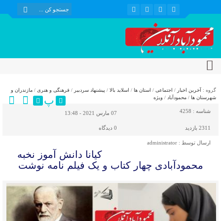
گروه :
آخرین اخبار
/
اجتماعی
/
استان ها
/
اسلاید بالا
/
پیشنهاد سردبیر
/
فرهنگی و هنری
/
مازندران و
پ
شهرستان ها
/
محمودآباد
/
ویژه
شناسه :
4258
07 مارس 2021 - 13:48
2311 بازدید
0
دیدگاه
ارسال توسط :
administrator
کیانا دانش آموز نخبه
محمودآبادی چهار کتاب و یک فیلم نامه نوشت