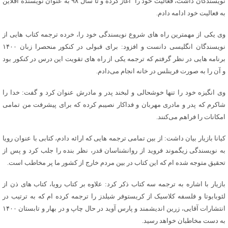
نویسندگان داشت، فعالیت خود را آغاز کرده و تا سال ۹۸ به عنوان نویسنده آفلاین
به فعالیت خود ادامه دادم.
وی یکی از مهمترین راه های شروع نویسندگی خود را، خرده ترجمه کتاب هایی از
نویسندگان انگلیسی دانست و افزود: برای قبولی در کنکور منحصرا زبان ۱۴۰۰
برنامه هایی در نظر گرفتم که ترجمه یکی از راه های تقویت این درس در کنکور بود
و آن را به صورت فرینلس در خانه انجام می‌دادم.
وی انگیزه خود را تنها خوشحالی و لبخند پدر و مادرش عنوان کرد و گفت: خدا را
شاکرم که پدر و مادری مهربان و فداکار نصیبم کرده که برای پیشرفت من تمامی
امکانات را فراهم می‌کنند.
کیانا بازیار بیان داشت: از بین تمامی ترجمه هایی که ارائه دادم، کتابی با عنوان رویا
به نویسندگی زیگموند فروید از روانشناسان قدر، نظر بنده را جلب کرد و پس از
تحقیق متوجه شده ام که این کتاب در بین مردم خارج از کشور ما پر مخاطب است.
بازیار با اشاره به ترجمه سه کتاب ذکر کرد: علاوه بر کتاب رویا، کتاب های ذن از
لئوبابوتا و فلسفه کلاسیک از کریستوفر شیلدز را ترجمه کرده ام که به ترتیب در
انتشارات آقایی، زرین اندیشمند و پارس آوید در حال چاپ و در بهار و تابستان ۱۴۰۰
به دست مخاطبان خواهد رسید.