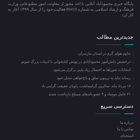
پایگاه خبری محمودآباد آنلاین با اخذ مجوز از معاونت امور مطبوعاتی وزارت
فرهنگ و ارشاد اسلامی به شماره 86419 فعالیت خود را از سال ۱۳۹۹ آغاز به
کار کرد.
جدیدترین مطالب
تداوم هوای گرم در استان مازندران
درخشش دانش‌آموز محمودآبادی در پویش کتابخوانی با ادبیات بزرگ شویم
انتخابات شوراها به احتمال زیاد پاییز برگزار می‌شود
رسانه نباید به تریبون تملق و باج‌خواهی تبدیل شود
۱۷ مرداد ماه، سالروز گرامیداشت راویان حقیقت گرامی باد
۲۱ عامل موساد و ۴ عضو باند‌های مسلح بازداشت شدند
دسترسی سریع
درباره ما
تماس با ما
استخدام