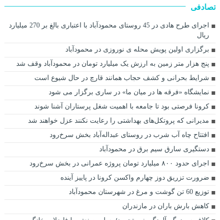
تصادفی
اجرای طرح هادی در 45 روستای محمودآباد با اعتباری بالغ بر 270 میلیارد
ریال
برگزاری اولین پویش محله ی نوروزی در محمودآباد
پنج هزار متر زمین به ارزش یک میلیارد تومان در محمودآباد وقف شد
شرایط بحرانی و کشف حجاب همانند قارچ در حال شیوع است
نمایشگاه «فرقه ها در میان ما» در ساری برگزار می شود
کرونا فرصتی بود تا جامعه با اهمیت شغل پرستاران آشنا شوند
مدیرانی که پروتکل‌های بهداشتی را رعایت نکنند عزل خواهند شد
افتتاح چاه آب شرب در روستای عبداله‌آباد بخش سرخ‌رود
دستگیری سارق سیم برق در محمودآباد
اجرای حدود ۸۰۰ میلیارد تومان پروژه عمرانی در بخش سرخ‌رود
ضرورت تزریق دوز چهارم واکسن کرونا در پاییز آینده
توزیع 60 تن گوشت و مرغ در شهرستان محمودآباد
کاهش بارش‌ باران در مازندران