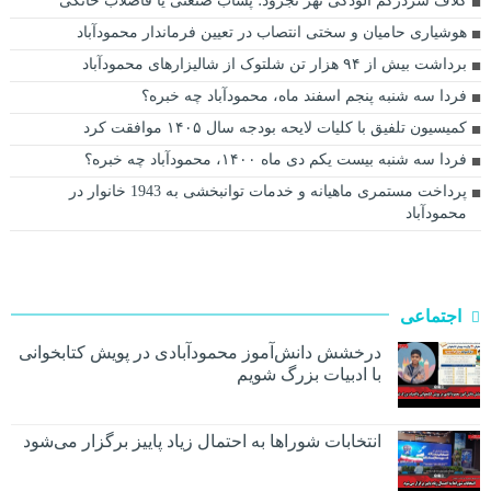
کلاف سردرگم آلودگی نهر تجرود؛ پساب صنعتی یا فاضلاب خانگی
هوشیاری حامیان و سختی انتصاب در تعیین فرماندار محمودآباد
برداشت بیش از ۹۴ هزار تن شلتوک از شالیزارهای محمودآباد
فردا سه شنبه پنجم اسفند ماه، محمودآباد چه خبره؟
کمیسیون تلفیق با کلیات لایحه بودجه سال ۱۴۰۵ موافقت کرد
فردا سه شنبه بیست یکم دی ماه ۱۴۰۰، محمودآباد چه خبره؟
پرداخت مستمری ماهیانه و خدمات توانبخشی به 1943 خانوار در
محمودآباد
اجتماعی
درخشش دانش‌آموز محمودآبادی در پویش کتابخوانی
با ادبیات بزرگ شویم
انتخابات شوراها به احتمال زیاد پاییز برگزار می‌شود