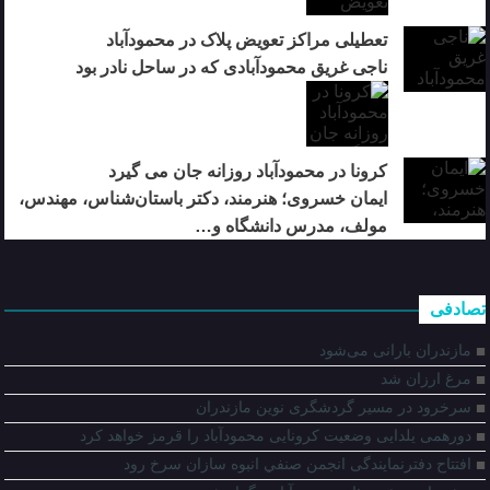
تعطیلی مراکز تعویض پلاک در محمودآباد
ناجی غریق محمودآبادی که در ساحل نادر بود
کرونا در محمودآباد روزانه جان می گیرد
ایمان خسروی؛ هنرمند، دکتر باستان‌شناس، مهندس،
مولف، مدرس دانشگاه و…
تصادفی
مازندران بارانی می‌شود
مرغ ارزان شد
سرخرود در مسیر گردشگری نوین مازندران
دورهمی يلدايی وضعيت كرونايی محمودآباد را قرمز خواهد كرد
افتتاح دفترنمایندگی انجمن صنفي انبوه سازان سرخ رود