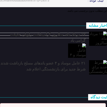
لینک کوتاه :
tps://mahmoudabadonline.ir/?p=18573
این مطلب بدون برچسب می باشد.
اخبار مشابه
۱۷ مرداد ماه، سالروز گرامیداشت راویان حقیقت
گرامی باد
۲۱ عامل موساد و ۴ عضو باند‌های مسلح بازداشت شدند
شرط جدید برای بازنشستگی اعلام شد
ثبت دیدگاه