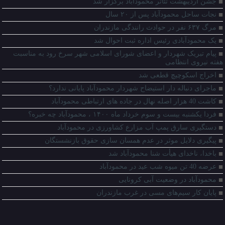
جشن اردیبهشت تئاتر محمودآباد برگزار شد
نجات ساحل محمودآباد پس از ۲۰ سال
مرگ ۶۳۷ نفر در حوادث رانندگی مازندران
یک محمودآبادی رئیس اداره ثبت احوال شد
پیام تبریک شهردار و اعضای شورای اسلامی شهر سرخ رود به مناسبت
هفته نیروی انتظامی
اخراج اسکوچیچ قطعی شد
ماجرای دنباله دار استیضاح شهردار محمودآباد پایانی ندارد؟
کاشت 40 هزار اصله نهال در جاده های ارتباطی محمودآباد
فردا یکشنبه بیست و سوم خرداد ماه ۱۴۰۰ ، محمودآباد چه خبره؟
دستگیری سارق پمپ آب مزارع کشاورزی در محمودآباد
پیگیری دلایل موثر در عدم همسان سازی حقوق بازنشستگان
باخدا، ناخدای هیأت شنا محمودآباد شد
عرضه 40 تن میوه شب عید در محمودآباد
محمودآباد در وضعیت آبی کرونایی
پایان کار سیم‌های مسی در غرب مازندران