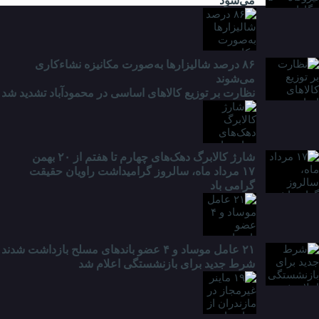
می‌شود
۸۶ درصد شالیزارها به‌صورت مکانیزه نشاءکاری
می‌شوند
نظارت بر توزیع کالا‌های اساسی در محمودآباد تشدید شد
شارژ کالابرگ دهک‌های چهارم تا هفتم از ۲۰ بهمن
۱۷ مرداد ماه، سالروز گرامیداشت راویان حقیقت
گرامی باد
۲۱ عامل موساد و ۴ عضو باند‌های مسلح بازداشت شدند
شرط جدید برای بازنشستگی اعلام شد