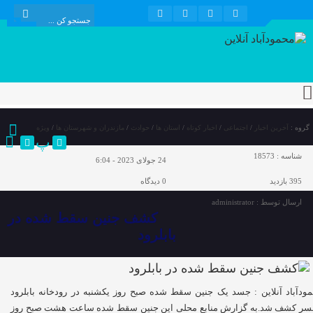
گروه :
آخرین اخبار
/
اجتماعی
/
اخبار کوتاه
/
استان ها
/
حوادث
/
مازندران و شهرستان ها
/
ویژه
پ
شناسه :
18573
24 جولای 2023 - 6:04
395 بازدید
0
دیدگاه
ارسال توسط :
administrator
کشف جنین سقط شده در
بابلرود
ودآباد آنلاین : جسد یک جنین سقط شده صبح روز یکشنبه در رودخانه بابلرود
لسر کشف شد.به گزارش منابع محلی این جنین سقط شده ساعت هشت صبح روز