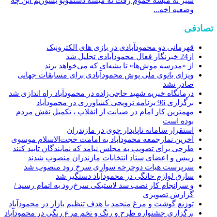
شیر نه میشه حموم رفت نه میشه دستمونو بشوریم این چه
وضعیه اخه...
تصادفی
قهرمانی دو محمودآبادی در بازی های الکترونیک
از24 خبرنگار فعال محمودآبادی تجلیل شد
از «مدرسه موش‌ها» تا پشه‌ای که می‌خواهد بزند
ویزای بانوی ملی پوش محمودآبادی برای مسابقات جهانی
صادر نشد
درمانگاه خیریه شهید حاجی‌زاده در محمودآباد راه اندازی شد
برگزاری 96 برنامه ترویجی کشاورزی در محمودآباد
مهمترین کار امام در صیانت از انقلاب ، تکمیل نقش مردم
بوده است
استقرار سامانه ناپایدار جوی در مازندران
آخرین نمازجمعه محمودآباد به امامت حجت‌الاسلام موسوی
طرحی برای تصویب به مجلس نیامد که نمایندگان تایید کنند
رییس و اعضای ستاد انتخابات مازندران منصوب شدند
سرپرست هیات دوچرخه سواری سرخ رود منصوب شد
سارق لوازم خانگی در محمودآباد دستگیر شد
و سرانجام کار نصب سد لاستیکی سرخ‌رود به اتمام رسید /
گزارش تصویری
توزیع گوشت و مرغ منجمد با هدف تنظیم بازار در محمودآباد
برگزاری جشنواره طرح و رنگ و تخم مرغ رنگی در محمودآباد