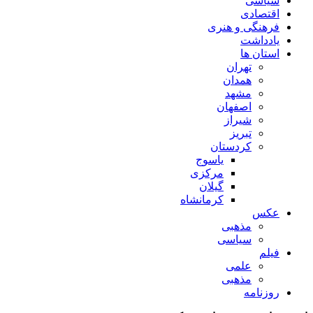
سیاسی
اقتصادی
فرهنگی و هنری
یادداشت
استان ها
تهران
همدان
مشهد
اصفهان
شیراز
تبریز
کردستان
یاسوج
مرکزی
گیلان
کرمانشاه
عکس
مذهبی
سیاسی
فیلم
علمی
مذهبی
روزنامه