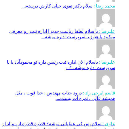
محمد رضا :
سلام دکتر تقوی خیلی کارش درسته...
علیرضا :
با سلام لطفا ریاست جدید ا اداره ثبت‌ رو معرفی
میکنید یا هنوز با سرپرست اداره‌ میشه...
علیرضا :
باسلام الان اداره ثبت رئیس داره تو محمودآباد یا با
سرپرست اداره میشه ،؟...
قاسم ایرجی راد :
درود جناب مهندس ، خدا قوت ، مثل
همیشه عالی ، نمره ات بیست....
علوی :
سلام پس کی عملیاتی میشه؟ قطره قطره اب میاد از