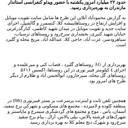
حدود ٢٢ ميليارد امروز یکشنبه با حضور ویدئو كنفرانسی استاندار
مازندران به بهره‌برداری رسید.
به گزارش محمودآباد آنلاين اين طرح ها شامل سایت تقویت موبایل
و افزایش ارتفاع در روستاهایبیشه کلا، کنسمرز و گالشپل، اجرای
سایت جديد و تقویت موبایل در میدان شهید کاظمی، کنارگذرغربی
خيابان شهید کثیری، بخشداری سرخ‌رود و روستاهای ترسیاب،
سیاهرودسر، عزت آباد، حاجی کلا، عبدالله آباد، مریج محله و گلیرد
است.
بهربرداری از AG روستاهای گلیرد ، قصاب کتی و میرعلمده و
اجراي ٤ كيلومتر فيبر نوری در اين روستاها، اکسس ۵۶۱۶
روستاهای گل محله، سیرجارون، ابوالحسن آباد و طلارم از ديگر
طرح های امروز بود.
همچنين تلفن ثابت و اینترنت پرسرعت بر بستر فیبرنوری (ftth) در
منطقه كلوده و لاميزده ، مجتمع های مسکونی و شهرکیِ برج سفید،
آسمان، یاس ، موج و مجتمع های گردشگری سیمرغ و مایاسنتر و
شهرک‌های فرشته پالاس، نیلی پالاس، آرال ، پیام برج سفید
سرخ‌رود و شهرک دنج معلم کلا به بهره برداری رسيد.