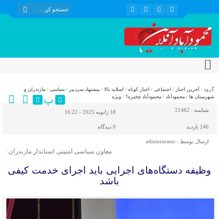
گروه :
آخرین اخبار
/
اجتماعی
/
اخبار کوتاه
/
اسلاید بالا
/
پیشنهاد سردبیر
/
سیاسی
/
مازندران و
پ
شهرستان ها
/
محمودآباد
/
محمودآباد چخبره؟
/
ویژه
شناسه :
21462
18 ژانویه 2025 - 16:22
246 بازدید
0
دیدگاه
ارسال توسط :
administrator
معاون سیاسی امنیتی استاندار مازندران:
وظیفه دستگاه‌های اجرایی باید اجرای خدمت کیفی
باشد