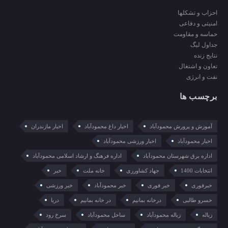
احزاب و تشکلها
امنیتی و دفاعی
حماسه و مقاومت
جداول لیگ
نتایج زنده
تعاون و اشتغال
نفت و انرژی
برچسب ها
آموزش و پرورش محمودآباد
اخبار داغ محمودآباد
اخبار مازندران
اخبار محمودآباد
اخبار ورزشی محمودآباد
اداره برق شهرستان محمودآباد
اداره فرهنگ و ارشاد اسلامی محمودآباد
انتخابات 1400
جهاد کشاورزی
خانه ملت
خبر
خبرفوری
خبر فوری
خبر محمودآباد
خبر ورزشی
خسرو طالبی
درخانه بمانیم
در خانه بمانیم
دریا
زباله
زباله محمودآباد
ساحل محمودآباد
سرخ رود