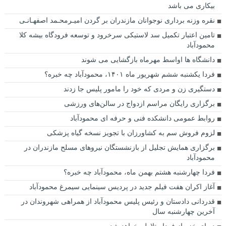
بیکاری می باشد
نقره وزنه برداری نوجوانان مازندران بر گردن امیـرمحـمد اصفهـانـی
تامین اعتبار تکمیل سد لاستیکی سرخرود و توسعه فرودگاه بیشه کلا
محمودآباد
دانشگاه ها اواسط مهرماه بازگشایی می شوند
فردا یکشنبه ششم شهریور ماه ۱۴۰۱، محمودآباد چه خبره؟
دستگیری زن و مردی که خود را مامور پلیس جا زدند
برگزاری رایگان مراسم ازدواج در سالن‌های ورزشی
روابط عمومی دانشکده فنی و حرفه ای محمودآباد
لزوم فروش سم به کشاورزان با تجویز نسخه گیاه پزشکی
برگزاری همایش تجلیل از بازنشستگان نیروهای مسلح مازندران در
محمودآباد
فردا چهارشنبه هشتم بهمن ماه، محمودآباد چه خبره؟
آغاز اکران هفت فیلم جدید در پردیس سینمایی سیمرغ محمودآباد
قدردانی دادستان و رئیس پلیس محمودآباد از همراهی شهروندان در
آخرین چهارشنبه سال