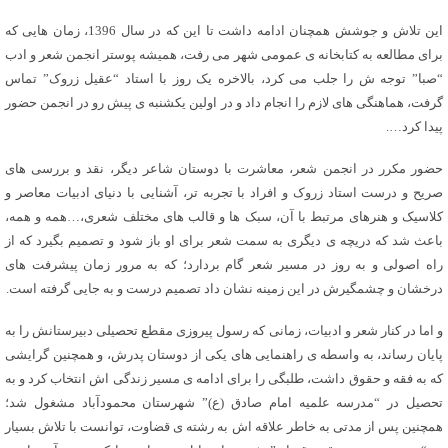
این تلاش و جوشش همچنان ادامه داشت تا این که در سال 1396، زمان هایی که
برای مطالعه به کتابخانه ی عمومی شهر می رفت، همیشه پوستر انجمن شعر و ادب
“صبا” توجه ش را جلب می کرد، بالاخره یک روز با استاد “عقیل زروک” تماس
گرفت، هماهنگی های لازم را انجام داد و در اولین یکشنبه ی پیش رو در انجمن حضور
پیدا کرد….
حضور مکرر در انجمن شعر، معاشرت با دوستان شاعر دیگر، نقد و بررسی های
صریح و درست استاد زروک و افراد با تجربه تر، آشنایی با دنیای ادبیات معاصر و
کلاسیک و هنرهای مرتبط با آن، سبک ها و قالب های مختلف شعری،…همه و همه،
باعث شد که دریچه ی دیگری به سمت شعر برای او باز شود و تصمیم بگیرد که از
راه اصولی و به روز در مسیر شعر گام بردارد؛ که به مرور زمان پیشرفت های
درخشان و چشمگیرش در این زمینه نشان داد تصمیم درست و به جایی گرفته است.
و اما در کنار شعر و ادبیات، زمانی که رسول پیروزی مقطع تحصیلی دبیرستانش را به
پایان رساند، به واسطه ی راهنمایی های یکی از دوستان پدرش، و همچنین گرایشی
که به فقه و حقوق داشت، طلبگی را برای ادامه ی مسیر زندگی اش انتخاب کرد و به
تحصیل در “مدرسه علمیه امام صادق (ع)” شهرستان محمودآباد مشغول شد؛
همچنین پس از مدتی به خاطر علاقه اش به رشته ی قضاوت، توانست با تلاش بسیار