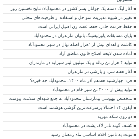
آغاز لیگ دسته یک جوانان پسر کشور در محمودآباد/ نتایج نخستین روز
تغییر در شیوه مدیریت سواحل و استفاده از ظرفیت‌های محلی
حفظ حرمت چادر، حفظ عفت زن اصیل ایرانی است
پایان مسابقات پاورلیفتینگ بانوان مازندران در محمودآباد
کاشت و اهدای بیش از 4هزار اصله نهال در شهر محمودآباد
آماده شدن لایحه اصلاح قانون مناطق آزاد
تولید ۴ هزار تن زباله و یک میلیون لیتر شیرابه در مازندران
آغاز هفته سرد و بارشی در مازندران
فردا چهارشنبه هفدهم آذر ماه ۱۴۰۰، محمودآباد چه خبره؟
تولید بیش از ۳۰۰۰ تن شیر خام در محمودآباد
متخصص بیهوشی بیمارستان محمودآباد به جمع شهدای سلامت پیوست
آیفون ۱۴ احتمالا پرسرعت‌ترین گوشی هوشمند است
دو روی سکه مهریه
کشف گونه نادر لاک پشت در محمودآباد
نوبت به تامین اقلام اساسی ماه رمضان رسید