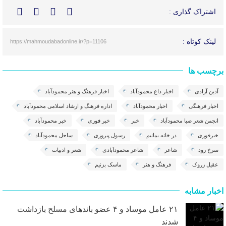
اشتراک گذاری :
لینک کوتاه :
https://mahmoudabadonline.ir/?p=11106
برچسب ها
آذین آزادی
اخبار داغ محمودآباد
اخبار فرهنگ و هنر محمودآباد
اخبار فرهنگی
اخبار محمودآباد
اداره فرهنگ و ارشاد اسلامی محمودآباد
انجمن شعر صبا محمودآباد
خبر
خبر فوری
خبر محمودآباد
خبرفوری
در خانه بمانیم
رسول پیروزی
ساحل محمودآباد
سرخ رود
شاعر
شاعر محمودآبادی
شعر و ادبیات
عقیل زروک
فرهنگ و هنر
ماسک بزنیم
اخبار مشابه
۲۱ عامل موساد و ۴ عضو باند‌های مسلح بازداشت
شدند