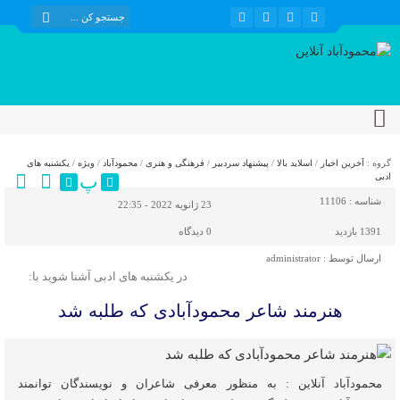
گروه :
آخرین اخبار
/
اسلاید بالا
/
پیشنهاد سردبیر
/
فرهنگی و هنری
/
محمودآباد
/
ویژه
/
یکشنبه های
پ
ادبی
شناسه :
11106
23 ژانویه 2022 - 22:35
1391 بازدید
0
دیدگاه
ارسال توسط :
administrator
در یکشنبه های ادبی آشنا شوید با:
هنرمند شاعر محمودآبادی که طلبه شد
محمودآباد آنلاین : به منظور معرفی شاعران و نویسندگان توانمند