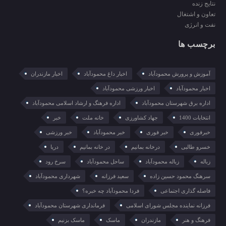
نتایج زنده
تعاون و اشتغال
نفت و انرژی
برچسب ها
آموزش و پرورش محمودآباد
اخبار داغ محمودآباد
اخبار مازندران
اخبار محمودآباد
اخبار ورزشی محمودآباد
اداره برق شهرستان محمودآباد
اداره فرهنگ و ارشاد اسلامی محمودآباد
انتخابات 1400
جهاد کشاورزی
خانه ملت
خبر
خبرفوری
خبر فوری
خبر محمودآباد
خبر ورزشی
خسرو طالبی
درخانه بمانیم
در خانه بمانیم
دریا
زباله
زباله محمودآباد
ساحل محمودآباد
سرخ رود
سرهنگ محمود حسین زاده
سعید فرزانه
شهرداری محمودآباد
فاصله گذاری اجتماعی
فردا محمودآباد چه خبره؟
فرزانه نماینده مجلس شورای اسلامی
فرمانداری شهرستان محمودآباد
فرهنگ و هنر
مازندران
ماسک
ماسک بزنیم