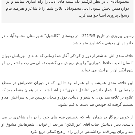
محمودآبادی ، در نظر گرفتیم یک شنبه های ادبی را راه اندازی نمائیم و در
دوازدهمین بخش ستون ادبى محمودآباد آنلاين شما را با شاعر و هنرمند بنام
رسول پیروزی آشنا خواهیم کرد.
رسول پیروزی در تاریخ 1377/5/5 در روستای “گالشپل” شهرستان محمودآباد ، در
خانواده ای مذهبی و کشاورز متولد شد.
علاقه مندی اش به شعر از دوران کودکی آغاز شد؛ زمانی که عمه ی مهربانش دیوان
“لسان الغیب حافظ شیرازی” را پیش رویش می گشود، تفالی می زد، و اشعار زیبا و
شورانگیز آن را برایش می خواند.
این علاقه مندی همیشه با او همراه بود تا این که در دوران تحصیلش در مقطع
راهنمایی با اشعار دلنشین “فاضل نظری” نیز آشنا شد، و در همان مقطع بود که
علاوه بر علاقه مند بودن به شعر و ادبیات، ذوق و هیجان نوشتن نیز به سراغش آمد و
تصمیم گرفت که خودش هم دست به قلم بشود.
از خوبی روزگار در همان ایام که نخستین قدم های خود را در راه شاعری بر می
داشت، دبیر ادبیاتش جناب آقای “دورافکن” نیز بعد از خواندن شعرهایش مشوق او
شد و برای بهتر قدم برداشتنش در این راه از هیچ کمکی دریغ نکرد.