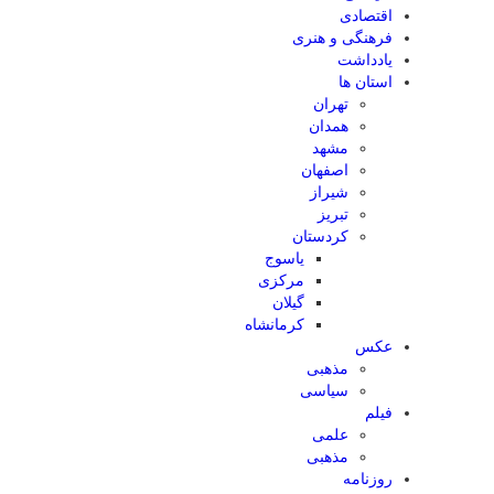
اقتصادی
فرهنگی و هنری
یادداشت
استان ها
تهران
همدان
مشهد
اصفهان
شیراز
تبریز
کردستان
یاسوج
مرکزی
گیلان
کرمانشاه
عکس
مذهبی
سیاسی
فیلم
علمی
مذهبی
روزنامه