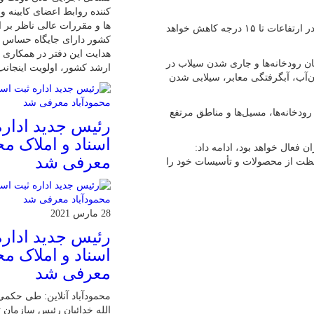
کننده روابط اعضای کابینه 
ها و مقررات عالی ناظر بر ا
اسدی ادامه داد: دمای هوا نیز در مناطق جلگه‌ای استان تا ۱۰ درجه و در ارتفاعات تا ۱۵ درجه کاهش خواهد
کشور دارای جایگاه حساس 
هدایت این دفتر در همکاری ب
ن رودخانه‌ها و جاری شدن سیلاب در
ارشد کشور، اولویت اینجان
ن‌آب، آبگرفتگی معابر، سیلابی شدن
ودخانه‌ها، مسیل‌ها و مناطق مرتفع
رئیس جدید اداره
اسناد و املاک مح
ان روز جمعه ۹ آبان‌ماه در مازندران فعال خواهد بود، ادامه داد:
معرفی شد
حافظت از محصولات و تأسیسات خود را
28 مارس 2021
رئیس جدید اداره
اسناد و املاک مح
معرفی شد
محمودآباد آنلاین: طی حکمی
الله خدائیان رئیس سازمان ث