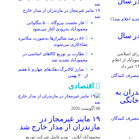
در سال
۱۹ ماینر غیرمجاز در مازندران از مدار خارج
شد
13
فاز نخست نیروگاه ۵۰۰ مگاواتی
محمودآباد به‌زودی آغاز می‌شود
در سال
۸۶ درصد شالیزارها به‌صورت مکانیزه
نشاءکاری می‌شوند
نظارت بر توزیع کالا‌های اساسی در
ورای اسلامی
محمودآباد تشدید شد
باد از اعلام
شارژ کالابرگ دهک‌های چهارم تا هفتم
از ۲۰ بهمن
اقتصادی
دران به
خانگی
06 آگوست 2026
۱۹ ماینر غیرمجاز در
مازندران از مدار خارج شد
محمودآباد آنلاین : مدیرعامل شرکت توزیع