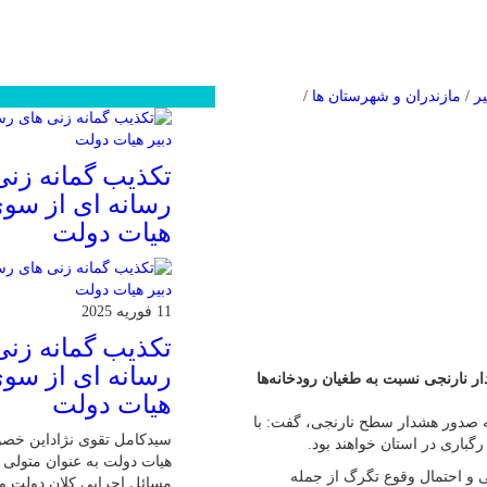
ر
/
مازندران و شهرستان ها
/
محبوب
جدید
دیدگاهها
تکذیب گمانه زنی
رسانه ای از سوی
هیات دولت
11 فوریه 2025
تکذیب گمانه زنی
رسانه ای از سوی
ر نارنجی نسبت به طغیان رودخانه‌ها
هیات دولت
ه صدور هشدار سطح نارنجی، گفت: با
سیدکامل تقوی نژاداین خص
رگباری در استان خواهند بود.
هیات دولت به عنوان متولی پ
ی و احتمال وقوع تگرگ از جمله
مسائل اجرایی کلان دولت و 