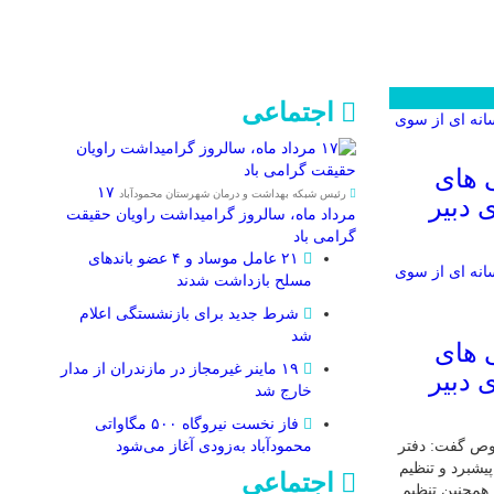
اجتماعی
 های
۱۷
رئیس شبکه بهداشت و درمان شهرستان محمودآباد
 دبیر
مرداد ماه، سالروز گرامیداشت راویان حقیقت
گرامی باد
۲۱ عامل موساد و ۴ عضو باند‌های
مسلح بازداشت شدند
شرط جدید برای بازنشستگی اعلام
شد
 های
۱۹ ماینر غیرمجاز در مازندران از مدار
 دبیر
خارج شد
فاز نخست نیروگاه ۵۰۰ مگاواتی
وص گفت: دفتر
محمودآباد به‌زودی آغاز می‌شود
یشبرد و تنظیم
اجتماعی
همچنین تنظیم