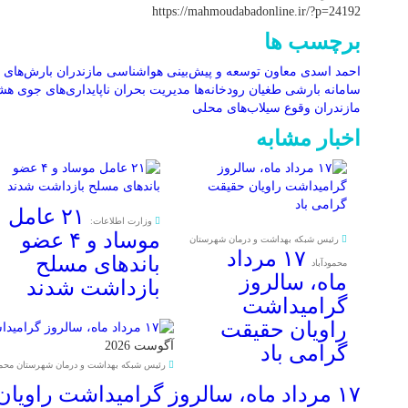
https://mahmoudabadonline.ir/?p=24192
برچسب ها
احمد اسدی معاون توسعه و پیش‌بینی هواشناسی مازندران
بارش‌های 
سامانه بارشی
طغیان رودخانه‌ها
مدیریت بحران
ناپایداری‌های جوی
هشد
مازندران
وقوع سیلاب‌های محلی
اخبار مشابه
۲۱ عامل
وزارت اطلاعات:
موساد و ۴ عضو
رئیس شبکه بهداشت و درمان شهرستان
۱۷ مرداد
باند‌های مسلح
محمودآباد
ماه، سالروز
بازداشت شدند
گرامیداشت
راویان حقیقت
آگوست 2026
گرامی باد
رئیس شبکه بهداشت و درمان شهرستان محمود
۱۷ مرداد ماه، سالروز گرامیداشت راویان حقیقت گرامی باد