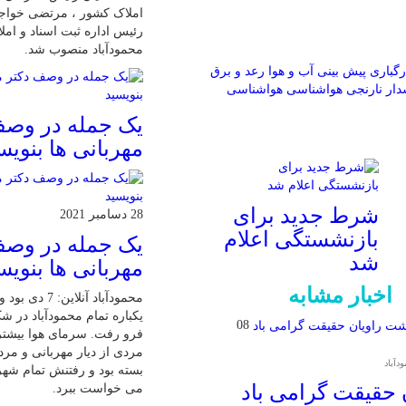
املاک کشور ، مرتضی خواجو
رئیس اداره ثبت اسناد و ام
محمودآباد منصوب شد.
رگباری
پیش بینی آب و هوا
رعد و برق
ار نارنجی
هواشناسی
هواشناسی
یک جمله در وصف
مهربانی ها بنویس
شرط جدید برای
28 دسامبر 2021
بازنشستگی اعلام
یک جمله در وصف
شد
مهربانی ها بنویس
اخبار مشابه
محمودآباد آنلاین:
یکباره تمام محمودآباد در 
08
فرو رفت. سرمای هوا بیشت
مردی از دیار مهربانی و مرد
آباد
بسته بود و رفتنش تمام شهر
می خواست ببرد.