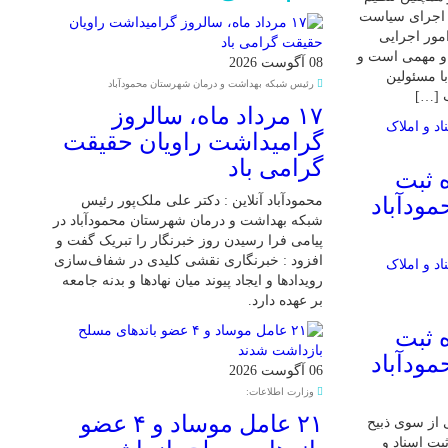
و اجرای سیاست
مور اجرایی
و مهمی است و
08 آگوست 2026
ا مسئولین
رئیس شبکه بهداشت و درمان شهرستان محمودآباد
ب […]
۱۷ مرداد ماه، سالروز
گرامیداشت راویان حقیقت
گرامی باد
 ثبت
مودآباد
محمودآباد آنلاین : دکتر علی ملک‌پور رئیس
شبکه بهداشت و درمان شهرستان محمودآباد در
پیامی فرا رسیدن روز خبرنگار را تبریک گفت و
افزود : خبرنگاری نقشی کلیدی در شفاف‌سازی
رویدادها و ایجاد پیوند میان نهادها و بدنه جامعه
بر عهده دارد.
 ثبت
مودآباد
06 آگوست 2026
وزارت اطلاعات:
۲۱ عامل موساد و ۴ عضو
 از سوی ذبیح
بت اسناد و