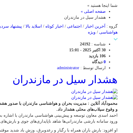
شما اینجا هستید »
صفحه اصلی »
هشدار سیل در مازندران
گروه :
آخرین اخبار
/
اجتماعی
/
اخبار کوتاه
/
اسلاید بالا
/
پیشنهاد سردبی
هواشناسی
/
ویژه
پ
شناسه :
24192
30 اکتبر 2025 - 15:01
106 بازدید
0
دیدگاه
ارسال توسط :
administrator
هشدار سیل در مازندران
محمودآباد آنلاین : مدیریت بحران و هواشناسی مازندران با صدور هشدا
و وقوع سیلاب‌های محلی هشدار داد.
احمد اسدی معاون توسعه و پیش‌بینی هواشناسی مازندران با اشاره ب
ورود سامانه بارشی مازندرانی‌ها شاهد ناپایداری‌های جوی و بارش‌های 
او افزود: بارش باران همراه با رگبار و رعدوبرق، وزش باد شدید موقت