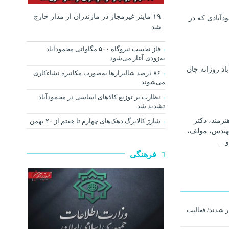
۱۹ ماینر غیرمجاز در مازندران از مدار خارج
دآبادی که در
شد
فاز نخست نیروگاه ۵۰۰ مگاواتی محمودآباد
به‌زودی آغاز می‌شود
اد روزانه جان
۸۶ درصد شالیزارها به‌صورت مکانیزه نشاءکاری
می‌شوند
نظارت بر توزیع کالا‌های اساسی در محمودآباد
تشدید شد
رمند، دکتر
شارژ کالابرگ دهک‌های چهارم تا هفتم از ۲۰ بهمن
هندس، مولف،
و…
فرهنگی
ار شدند/ فعالیت