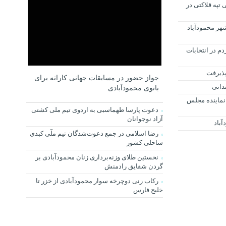
تپه قلاکتی در
هر محمودآباد
م در انتخابات
پذیرفت
جواز حضور در مسابقات جهانی کاراته برای
دانی
بانوی محمودآبادی
 نماینده مجلس
دعوت پارسا طهماسبی به اردوی تیم ملی کشتی
آزاد نوجوانان
رضا اسلامی در جمع دعوت‌شدگان تیم ملّی کبدی
ساحلی کشور
نخستین طلای وزنه‌برداری زنان محمودآبادی بر
گردن شقایق رادمنش
رکاب زنی دوچرخه سوار محمودآبادی از خزر تا
خلیج فارس