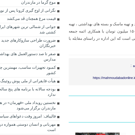
موج گرما در مازندران
نگرانی از اوج گیری کرونا پس از نور
قیمت مرغ همچنان قَد می‌کشد
 و تهیه ماسک و بسته های بهداشتی ، تهیه
جوانی از شمالی ترین شهرهای ایرا
بیش از ۵۰۰ بسته معیشتی برای گروه‌های جامعه هدف به مبلغ تقریبی ۱۵۰ میلیون تومان با همکاری ائمه جمعه
کشتی شد
 است که این اداره در راستای مقابله با
ضرورت طراحی سازوکارهای جدید ب
خبرنگاران
صفر تا صد دستورالعمل های بهداش
مدارس
 :
کمبود تجهیزات مناسب، مهمترین چا
کشور
https://mahmoudabadonline.i
هیأت قایقرانی از ملی پوش روئینگ 
بودجه سالانه با برنامه هاى پنج سا
ندارد
نخستین رویداد ملی «قهرمان» در هف
مازندران برگزار می‌شود
قالیباف: امروز وقت دعواهای سیا
مهربانی و انسان دوستی همواره در 
است