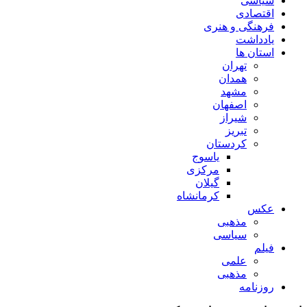
سیاسی
اقتصادی
فرهنگی و هنری
یادداشت
استان ها
تهران
همدان
مشهد
اصفهان
شیراز
تبریز
کردستان
یاسوج
مرکزی
گیلان
کرمانشاه
عکس
مذهبی
سیاسی
فیلم
علمی
مذهبی
روزنامه