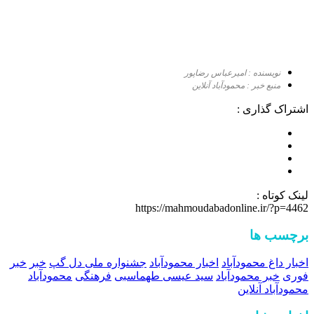
نویسنده : امیرعباس رضاپور
منبع خبر : محمودآباد آنلاین
اشتراک گذاری :
لینک کوتاه :
https://mahmoudabadonline.ir/?p=4462
برچسب ها
اخبار داغ محمودآباد
اخبار محمودآباد
جشنواره ملی دل گپ
خبر
خبر
فوری
خبر محمودآباد
سید عیسی طهماسبی
فرهنگی
محمودآباد
محمودآباد آنلاین