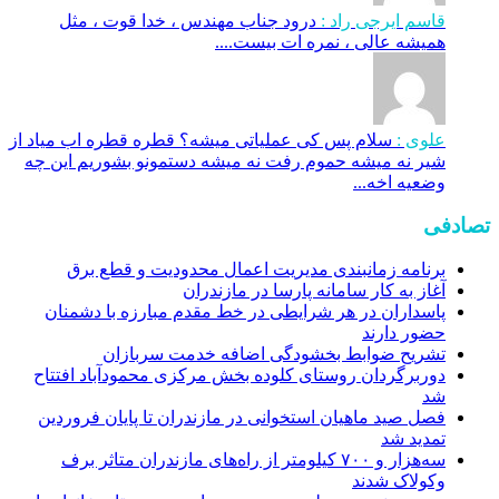
قاسم ایرجی راد :
درود جناب مهندس ، خدا قوت ، مثل
همیشه عالی ، نمره ات بیست....
علوی :
سلام پس کی عملیاتی میشه؟ قطره قطره اب میاد از
شیر نه میشه حموم رفت نه میشه دستمونو بشوریم این چه
وضعیه اخه...
تصادفی
برنامه زمانبندی مدیریت اعمال محدودیت و قطع برق
آغاز به کار سامانه پارسا در مازندران
پاسداران در هر شرایطی در خط مقدم مبارزه با دشمنان
حضور دارند
تشریح ضوابط بخشودگی اضافه خدمت سربازان
دوربرگردان روستای کلوده بخش مرکزی محمودآباد افتتاح
شد
فصل صید ماهیان استخوانی در مازندران تا پایان فروردین
تمدید شد
سه‌هزار و ۷۰۰ کیلومتر از راه‌های مازندران متاثر برف
وکولاک شدند