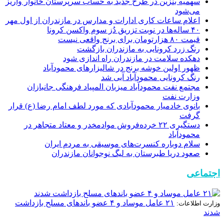
سهمیه بنزین در طرح جدید به حساب سرپرستان خانوار واریز
می‌شود
اعلام ساعات کاری ادارات و مدارس در مازندران از اول مهر
۴۰ ساله‌ها در نوبت تزریق دُز سوم واکسن کرونا
قیمت ۸۰ هزارتومان برای برنج واقعی نیست
رنگ زرد کرونایی به مازندران بازگشت
دهکده سلامت در مازندران راه اندازی شود
ظهور اولین خوشه برنج در شالیزارهای محمودآباد
رنگ کرونایی محمودآباد آبی شد
مجتمع نفت محمودآباد میزبان المپیاد فرهنگی جانبازان
وزارت نفت
بانوی خادمیار محمودآبادی که مورد لطف امام رضا (ع) قرار
گرفت
دستگیری ۲۲ خرده‌فروش موادمخدر و معتاد متجاهر در
محمودآباد
سلام دوباره کنسرت‌های موسیقی به مردم ایران
صعود دریا طبرستان به لیگ نوجوانان مازندران
اجتماعی
۲۱ عامل موساد و ۴ عضو باند‌های مسلح بازداشت
وزارت اطلاعات:
شدند