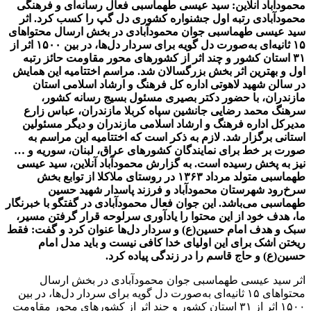
محمودآباد آنلاین: سید عیسی طهماسبی فعال رسا‌نه‌ای و فرهنگی
محمودآبادی رتبه اول جشنواره کشوری دل گپ را کسب کرد. اثر
سید عیسی طهماسبی جوان محمودآبادی در بخش ارسال محتواهای
۱۵ ثانیه‌ای به‌صورت دل گویه برای سردار دل‌ها، در بین ۱۵۰۰ اثر از
۳۱ استان کشور و چند اثر از کشورهای محور مقاومت حائز رتبه
اول و بهترین اثر بخش بزرگسالان شد. مراسم اختتامیه این همایش
در سالن شهید لاهوتی اداره کل فرهنگ و ارشاد اسلامی استان
مازندران، با حضور دکتر بصیری مسئول بسیج رسانه کشور،
سرهنگ محمد رضایی جانشین سپاه کربلا مازندران، عباس زارع
مدیرکل اداره فرهنگ و ارشاد اسلامی مازندران و دیگر مسئولین
استانی برگزار شد. لازم به ذکر است که اختتامیه این مراسم به
صورت بر خط برای نمایندگان کشورهای عراق، لبنان، سوریه و …
نیز به پخش رسیده است. به گزارش محمودآباد آنلاین، سید عیسی
طهماسبی متولد مرداد ۱۳۶۳ در روستای ملاکلا از توابع بخش
سرخ‌رود شهرستان محمودآباد و فرزند پاسدار شهید حسین
طهماسبی می‌باشد. این جوان فعال محمودآبادی در گفتگو با خبرنگار
ما، هدف خود از این محتوا را یادآوری سرلوحه قرار گرفتن مسیر،
سبک و هدف امام حسین(ع) و سردار دل‌ها عنوان کرد و گفت: فقط
ریختن اشک برای این اولیای خدا کافی نیست و باید مدل امام
حسین(ع) و حاج قاسم را در زندگی پیاده کرد.
اثر سید عیسی طهماسبی جوان محمودآبادی در بخش ارسال
محتواهای ۱۵ ثانیه‌ای به‌صورت دل گویه برای سردار دل‌ها، در بین
۱۵۰۰ اثر از ۳۱ استان کشور و چند اثر از کشورهای محور مقاومت