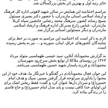
حائز رتبه اول و بهترین اثر بخش بزرگسالان شد.
مراسم اختتامیه این همایش در سالن شهید لاهوتی اداره کل فرهنگ
و ارشاد اسلامی استان مازندران، با حضور دکتر بصیری مسئول
بسیج رسانه کشور، سرهنگ محمد رضایی جانشین سپاه کربلا
مازندران، عباس زارع مدیرکل اداره فرهنگ و ارشاد اسلامی
مازندران و دیگر مسئولین استانی برگزار شد.
لازم به ذکر است که اختتامیه این مراسم به صورت بر خط برای
نمایندگان کشورهای عراق، لبنان، سوریه و … نیز به پخش رسیده
است.
به گزارش محمودآباد آنلاین، سید عیسی طهماسبی متولد مرداد
۱۳۶۳ در روستای ملاکلا از توابع بخش سرخ‌رود شهرستان
محمودآباد و فرزند پاسدار شهید حسین طهماسبی می‌باشد.
این جوان فعال محمودآبادی در گفتگو با خبرنگار ما، هدف خود از این
محتوا را یادآوری سرلوحه قرار گرفتن مسیر، سبک و هدف امام
حسین(ع) و سردار دل‌ها عنوان کرد و گفت: فقط ریختن اشک برای
این اولیای خدا کافی نیست و باید مدل امام حسین(ع) و حاج قاسم
را در زندگی پیاده کرد.