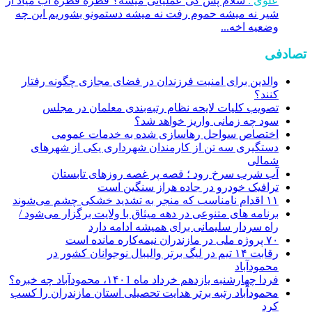
علوی :
سلام پس کی عملیاتی میشه؟ قطره قطره اب میاد از
شیر نه میشه حموم رفت نه میشه دستمونو بشوریم این چه
وضعیه اخه...
تصادفی
والدین برای امنیت فرزندان در فضای مجازی چگونه رفتار
کنند؟
تصویب کلیات لایحه نظام رتبه‌بندی معلمان در مجلس
سود چه زمانی واریز خواهد شد؟
اختصاص سواحل رهاسازی شده به خدمات عمومی
دستگیری سه تن از کارمندان شهرداری یکی از شهرهای
شمالی
آب شرب سرخ رود ؛ قصه پر غصه روزهای تابستان
ترافیک خودرو در جاده هراز سنگین است
۱۱ اقدام نامناسب که منجر به تشدید خشکی چشم می‌شوند
برنامه های متنوعی در دهه میثاق با ولایت برگزار می‌شود /
راه سردار سلیمانی برای همیشه ادامه دارد
۷۰ پروژه ملی در مازندران نیمه‌کاره مانده است
رقابت ۱۴ تیم در لیگ برتر والیبال نوجوانان کشور در
محمودآباد
فردا چهارشنبه یازدهم خرداد ماه ۱۴۰1، محمودآباد چه خبره؟
محمودآباد رتبه برتر هدایت تحصیلی استان مازندران را کسب
کرد