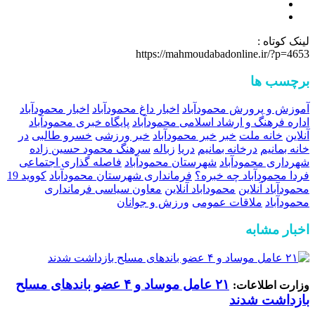
لینک کوتاه :
https://mahmoudabadonline.ir/?p=4653
برچسب ها
آموزش و پرورش محمودآباد
اخبار داغ محمودآباد
اخبار محمودآباد
اداره فرهنگ و ارشاد اسلامی محمودآباد
پایگاه خبری محمودآباد
آنلاین
خانه ملت
خبر
خبر محمودآباد
خبر ورزشی
خسرو طالبی
در
خانه بمانیم
درخانه بمانیم
دریا
زباله
سرهنگ محمود حسین زاده
شهرداری محمودآباد
شهرستان محمودآباد
فاصله گذاری اجتماعی
فردا محمودآباد چه خبره؟
فرمانداری شهرستان محمودآباد
کووید 19
محمودآباد آنلاین
محموداباد آنلاین
معاون سیاسی فرمانداری
محمودآباد
ملاقات عمومی
ورزش و جوانان
اخبار مشابه
۲۱ عامل موساد و ۴ عضو باند‌های مسلح
وزارت اطلاعات:
بازداشت شدند