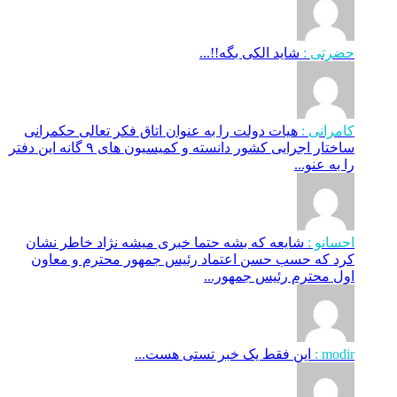
حضرتی :
شاید الکی بگه!!...
کامرانی :
هیات دولت را به عنوان اتاق فکر تعالی حکمرانی
ساختار اجرایی کشور دانسته و کمیسیون های ۹ گانه این دفتر
را به عنو...
احسانو :
شایعه که بشه حتما خبری میشه نژاد خاطر نشان
کرد که حسب حسن اعتماد رئیس جمهور محترم و معاون
اول محترم رئیس جمهور...
modir :
این فقط یک خبر تستی هست...