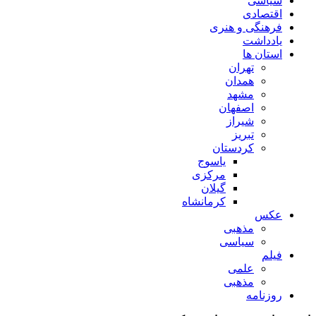
سیاسی
اقتصادی
فرهنگی و هنری
یادداشت
استان ها
تهران
همدان
مشهد
اصفهان
شیراز
تبریز
کردستان
یاسوج
مرکزی
گیلان
کرمانشاه
عکس
مذهبی
سیاسی
فیلم
علمی
مذهبی
روزنامه