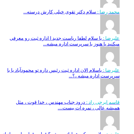
محمد رضا :
سلام دکتر تقوی خیلی کارش درسته...
علیرضا :
با سلام لطفا ریاست جدید ا اداره ثبت‌ رو معرفی
میکنید یا هنوز با سرپرست اداره‌ میشه...
علیرضا :
باسلام الان اداره ثبت رئیس داره تو محمودآباد یا با
سرپرست اداره میشه ،؟...
قاسم ایرجی راد :
درود جناب مهندس ، خدا قوت ، مثل
همیشه عالی ، نمره ات بیست....