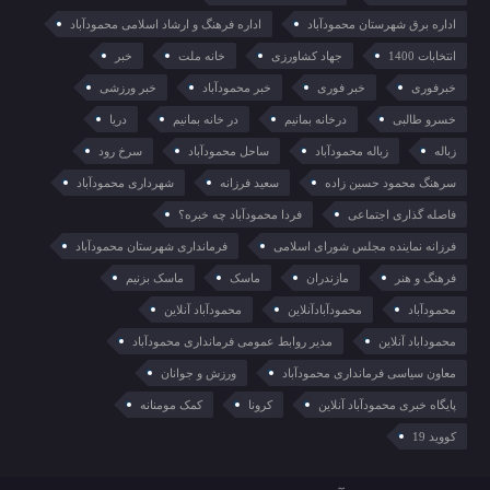
اداره برق شهرستان محمودآباد
اداره فرهنگ و ارشاد اسلامی محمودآباد
انتخابات 1400
جهاد کشاورزی
خانه ملت
خبر
خبرفوری
خبر فوری
خبر محمودآباد
خبر ورزشی
خسرو طالبی
درخانه بمانیم
در خانه بمانیم
دریا
زباله
زباله محمودآباد
ساحل محمودآباد
سرخ رود
سرهنگ محمود حسین زاده
سعید فرزانه
شهرداری محمودآباد
فاصله گذاری اجتماعی
فردا محمودآباد چه خبره؟
فرزانه نماینده مجلس شورای اسلامی
فرمانداری شهرستان محمودآباد
فرهنگ و هنر
مازندران
ماسک
ماسک بزنیم
محمودآباد
محمودآبادآنلاین
محمودآباد آنلاین
محموداباد آنلاین
مدیر روابط عمومی فرمانداری محمودآباد
معاون سیاسی فرمانداری محمودآباد
ورزش و جوانان
پایگاه خبری محمودآباد آنلاین
کرونا
کمک مومنانه
کووید 19