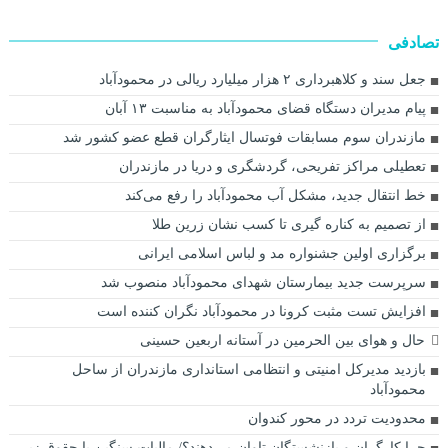
تصادفی
جعل سند و کلاهبرداری ۲ هزار میلیارد ریالی در محمودآباد
پیام مدیران دستگاه قضای محمودآباد به مناسبت ۱۳ آبان
مازندران سوم مسابقات فوتسال ایثارگران قطع عضو کشور شد
تعطیلی مراکز تفریحی، گردشگری و دریا در مازندران
خط انتقال جدید، مشکل آب محمودآباد را رفع می‌کند
از تصمیم به کناره گیری تا کسب نشان زرین طلا
برگزاری اولین جشنواره مد و لباس اسلامی ایرانی
سرپرست جدید بیمارستان شهدای محمودآباد منصوب شد
افزایش تست مثبت کرونا در محمودآباد نگران کننده است
حال و هوای بین الحرمین در آستانه اربعین حسینی
بازدید مدیرکل امنیتی و انتظامی استانداری مازندران از ساحل
محمودآباد
محدودیت تردد در محور کندوان
چرا کارگران و بازنشستگان تاوان می‌دهند؟/ مالیات سنگین با حقوق زیر