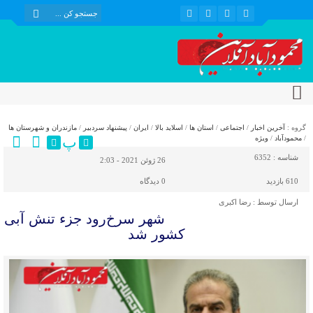
گروه :
آخرین اخبار
/
اجتماعی
/
استان ها
/
اسلاید بالا
/
ایران
/
پیشنهاد سردبیر
/
مازندران و شهرستان ها
پ
/
محمودآباد
/
ویژه
شناسه :
6352
26 ژوئن 2021 - 2:03
610 بازدید
0
دیدگاه
ارسال توسط :
رضا اکبری
شهر سرخ‌رود جزء تنش آبی
کشور شد