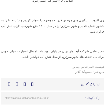
شدند و جزء تنش آبی کشور نبود.
وی افزود: با پیگیری های مهندس فرزانه موضوع را عنوان کردیم و دغدغه ها را به
کشور انتقال دادیم و شهر سرخ‌رود را در سال ۱۴۰۰ جزو شهرهای دارای تنش آبی
قرار دادیم.
مدیر عامل شرکت آبفا مازندران در پایان نوید داد: امسال اعتبارات خیلی خوبی
برای حل دغدغه های شهر سرخ‌رود از محل تنش آبی خواهیم داشت.
نویسنده : امیرعباس رضاپور
منبع خبر : محمودآباد آنلاین
اشتراک گذاری :
لینک کوتاه :
https://mahmoudabadonline.ir/?p=6352