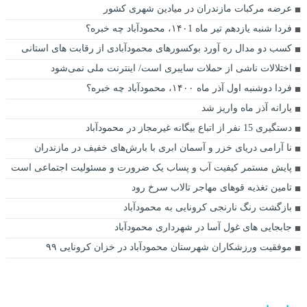
عرضه مرکبات مازندران در میادین شهری کشور
فردا شنبه یازدهم تیر ماه ۱۴۰1، محمودآباد چه خبره؟
کسب دو مدال ره آورد بوکسورهای محمودآبادی از رقابت های استانی
اختلالات ناشی از حملات سایبری است/ اینترنت ملی نمی‌شود
فردا دوشنبه اول آذر ماه ۱۴۰۰، محمودآباد چه خبره؟
یارانه آذر ماه واریز شد
دستگیری 15 نفر از اتباع بیگانه غیرمجاز در محمودآباد
نا آرامی دریای خزر و آسمان ابری با بارش‌های خفیف در مازندران
پایش مستمر کیفیت آب و پساب یک ضرورت و مسئولیت اجتماعی است
تامین تغذیه قوهای مهاجر تالاب سرخ رود
بازگشت رنگ نارنجی كرونايی به محمودآباد
جابجایی های غول آسا در شهرداری محمودآباد
موفقیت ورزشکاران شهرستان محمودآباد در خزان کرونایی ۹۹