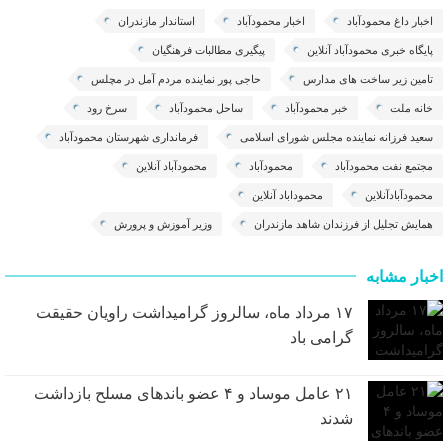
اخبار داغ محمودآباد
اخبار محمودآباد
استاندار مازندران
پایگاه خبری محمودآباد آنلاین
پیگیری مطالبات فرهنگیان
تامین زیر ساخت های مدارس
حاجی پور نماینده مردم آمل در مچلس
خانه ملت
خبر محمودآباد
ساحل محمودآباد
سرخ رود
سعید فرزانه نماینده مجلس شورای اسلامی
فرمانداری شهرستان محمودآباد
مجتمع نفت محمودآباد
محمودآباد
محمودآباد آنلاین
محمودآبادآنلاین
محموداباد آنلاین
همایش تجلیل از فرزندان شاهد مازندران
وزیر آموزش و پرورش
اخبار مشابه
۱۷ مرداد ماه، سالروز گرامیداشت راویان حقیقت
گرامی باد
۲۱ عامل موساد و ۴ عضو باند‌های مسلح بازداشت
شدند