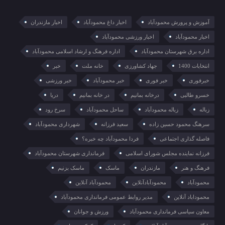
آموزش و پرورش محمودآباد
اخبار داغ محمودآباد
اخبار مازندران
اخبار محمودآباد
اخبار ورزشی محمودآباد
اداره برق شهرستان محمودآباد
اداره فرهنگ و ارشاد اسلامی محمودآباد
انتخابات 1400
جهاد کشاورزی
خانه ملت
خبر
خبرفوری
خبر فوری
خبر محمودآباد
خبر ورزشی
خسرو طالبی
درخانه بمانیم
در خانه بمانیم
دریا
زباله
زباله محمودآباد
ساحل محمودآباد
سرخ رود
سرهنگ محمود حسین زاده
سعید فرزانه
شهرداری محمودآباد
فاصله گذاری اجتماعی
فردا محمودآباد چه خبره؟
فرزانه نماینده مجلس شورای اسلامی
فرمانداری شهرستان محمودآباد
فرهنگ و هنر
مازندران
ماسک
ماسک بزنیم
محمودآباد
محمودآبادآنلاین
محمودآباد آنلاین
محموداباد آنلاین
مدیر روابط عمومی فرمانداری محمودآباد
معاون سیاسی فرمانداری محمودآباد
ورزش و جوانان