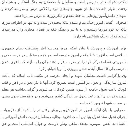
مکتب شهادت در مدارس است و معلمان با محصلان به جنگ استکبار و شیطان
رفتند، اظهار داشت: معلمان شهید جبهه‌های نبرد را کلاس درس و مدرسه کردند و
شهدای دانش‌آموز روزهایی به خط مقدم و دیگر روزها به درس می‌پرداختند.
صحرایی گفت: امروز جنگ تمام نشده بلکه پیچیده‌تر شده و نه تنها در اطراف مرزها
بلکه به خود مرزها رسیده و نه با تیر و تفنگ بلکه در فضای مجازی وارد مدرسه‌ها
شدند که این جنگ شناختی نام دارد.
وزیر آموزش و پرورش با بیان اینکه امروز مدرسه آغاز پیشرفت نظام جمهوری
اسلامی است افزود: خط مقدم امروز مدرسه است و همه مسئولین در هر سطحی و
ماموریتی نقطه تمرکز خود را در مدرسه قرار دهند و آن را بسازند که با قوی شدن
مدرسه طی 10 سال آینده جشن پیروزی را برپا خواهیم کرد.
وی با گرامی‌داشت معلمان شهید و ایجاد مدرسه در مکتب ناب اسلام که باعث
شروع سازندگی و تحول در کشور است تصریح کرد: آنها با بذر تحول، در ذهن و قلب
کودک باعث تحول جامعه از سوی همین کودکان می‌شوند و گرامی‌داشت هر معلم
شهید و فرزندان آنها باعث تحول سازندگی کشور می‌شود و در واقع سند تحول مبتنی
بر وصیت شهدا تدوین شده است.
صحرایی با بیان اینکه امروز در آموزش و پرورش رفتن در راه شهدا از ضروریات
اجرای تحول سند تحول بنیادین است افزود: وظایف معلمان تربیت دانش آموزانی با
اعتماد به نفس، مومن، معتقد، ماهر، وطن دوست و جهان اندیشی است و حق