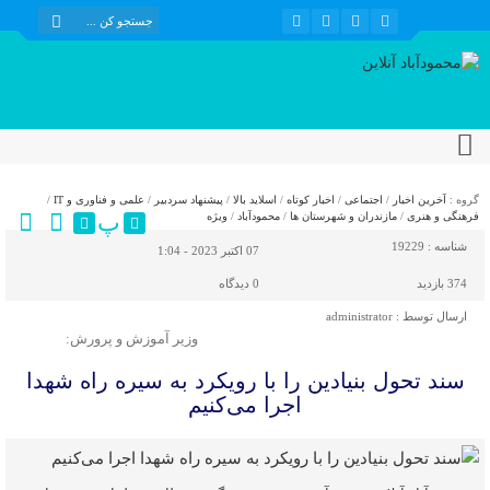
گروه :
آخرین اخبار
/
اجتماعی
/
اخبار کوتاه
/
اسلاید بالا
/
پیشنهاد سردبیر
/
علمی و فناوری و IT
/
پ
فرهنگی و هنری
/
مازندران و شهرستان ها
/
محمودآباد
/
ویژه
شناسه :
19229
07 اکتبر 2023 - 1:04
374 بازدید
0
دیدگاه
ارسال توسط :
administrator
وزیر آموزش و پرورش:
سند تحول بنیادین را با رویکرد به سیره راه شهدا
اجرا می‌کنیم