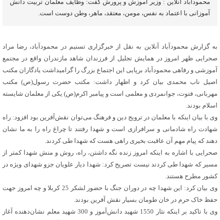
محمودآباد آنلاین : وزیر آموزش و پرورش گفت: وظایف معلمان تربیت دانش
آموزانی با اعتماد به نفس، مومن، معتقد، ماهر، وطن دوست است.
به گزارش محمودآباد آنلاین به نقل از خبرگزاری تسنیم در محمودآباد، رضا مراد
صحرایی ظهر امروز در همایش تجلیل از فرزندان شاهد مازندران واقع در مجتمع
آموزشی و رفاهی محمودآباد برپایی این اجتماع بزرگ را گرامیداشت یادگاران مکتب
اصیل ناب محمدی بیان کرد و اظهار داشت: مکتب حضرت رسول(ص) مکتب
مهربانی، فتوت، جوانمردی و معلمی است و پیامبر اکرم(ص) یکی از معلمان شایسته
اسلام بودند.
وی با بیان اینکه با معلمان در ترویج دین و فرهنگ می‌توان نقش‌آفرین بود افزود: راه
شهادت راه شادمانی و سرافرازی است و شهدا رفتند تا چراغ راه را به ما نشان
دهند که پیام مهم آن عاقبت بخیری راهی هست که شهدا طی کردند.
صحرایی با اشاره به اینکه امروز زنده نگه داشتن، راه، روش و منش شهدا کمتر از
مسیر که شهدا طی کردند نیست تصریح کرد: شهدا دیار علویان جزو شهدای ویژه در
کشور مطرح هستند.
وی بیان کرد: این شهدا چه در دوران جنگ با حضور لشکر 25 کربلا و چه امروز جهت
حفظ خاک حرم در خان طومان بسیار نقش آفرین بودند.
وی با تاکید بر اینکه نثار 1550 شهید دانش‌آموز و 300 شهید معلم نشان‌دهنده آغاز