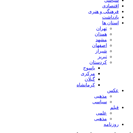
سیاسی
اقتصادی
فرهنگی و هنری
یادداشت
استان ها
تهران
همدان
مشهد
اصفهان
شیراز
تبریز
کردستان
یاسوج
مرکزی
گیلان
کرمانشاه
عکس
مذهبی
سیاسی
فیلم
علمی
مذهبی
روزنامه