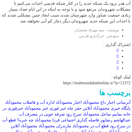
آب هدر نرود یک شبکه جدید را در کنار شبکه قدیمی احداث می‌کنیم تا
مشکلات شهروندان مرتفع شود و با توجه به اینکه در این ایام تعداد بسیار
زیادی جمعیت شناور وارد شهرستان شدند سبب ایجاد چنین مشکلی شدند که
با احداث این شبکه جدید شهروندان دیگر دچار کم آبی نخواهند شد.
نویسنده : سید مهرداد محمدیان
منبع خبر : خبرگزاری فارس
اشتراک گذاری :
لینک کوتاه :
https://mahmoudabadonline.ir/?p=13372
برچسب ها
آبرسانی
اخبار داغ محمودآباد
اخبار محمودآباد
اداره آب و فاضلاب محمودآباد
پایگاه خبری محمودآباد آنلاین
حفر چاه
خبر فوری
خبر محمودآباد
خبرفوری
در
خانه بمانیم
ساحل محمودآباد
سرخ رود
صرفه جویی در مصرف آب
عبدالهاشم رضاپور
فاصله گذاری اجتماعی
فردا محمودآباد چه خبره؟
قطع آب
در سرخ رود
قطع آب در محمودآباد
مازندران
محمودآباد
محمودآباد آنلاین
محمودآبادآنلاین
محموداباد آنلاین
مدیر آب و فاضلاب محمودآباد
مشکل