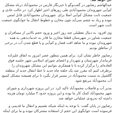
عبدالهاشم رضاپور در گفت‌وگو با خبرنگار فارس در محمودآباد درباه مشکل
کم‌آبی شهروندان محمودآبادی طی روزهای اخیر اظهار کرد: در حالت عادی و
جمعیت ثابت مشکل کم‌آبی اصلا برای شهروندان محمودآبادی قابل لمس
نبوده و زیاد به چشم نمی‌آید چون مخازن و خطوط انتقال ما جوابگوی جمعیت
ثابت شهر است.
وی افزود: به دنبال تعطیلی چند روز اخیر و ورود حجم بالایی از مسافران و
جمعیت شناور در شهرستان قطعا مخازن ما قادر به خدمات‌دهی به همه
شهروندان نبوده و ما شاهد افت فشار و کم‌آبی و یا قطع شدن آب در برخی
از مناطق بودیم.
رضاپور خاطر نشان کرد: برای همین منظور عصر امروز به اتفاق علیزاده
فرماندار شهرستان و شهردار و اعضای شورای اسلامی شهر جلسه فوق
العاده‌ای را برگزار کرده تا با همفکری بتوانیم این مشکل شهروندان را
برطرف کنیم که مقرر شد یک حلقه چاه جدید با خط انتقال جدید از منطقه
گالشپل به سمت محمودآباد در مسیر قرار بگیرد تا برای همیشه مشکل کمبود
آب محمودآباد مرتفع شود.
مدیر آب و فاضلاب محمودآباد تاکید کرد: در این پروژه شهرداری و شورای
شهر محمودآباد کمک کار ما بوده و این پروژه حدود ۳ میلیارد تومان هزینه
داشته که به‌زودی عملیاتی خواهد شد.
رضاپور در پایان گفت: با توجه به اینکه شبکه تقسیم و انتقال ما قدیمی و
فرسوده است جوابگوی این حجم از استفاده مشترکان نبوده و ما برای اینکه