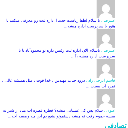
علیرضا :
با سلام لطفا ریاست جدید ا اداره ثبت‌ رو معرفی میکنید یا
هنوز با سرپرست اداره‌ میشه...
علیرضا :
باسلام الان اداره ثبت رئیس داره تو محمودآباد یا با
سرپرست اداره میشه ،؟...
قاسم ایرجی راد :
درود جناب مهندس ، خدا قوت ، مثل همیشه عالی ،
نمره ات بیست....
علوی :
سلام پس کی عملیاتی میشه؟ قطره قطره اب میاد از شیر نه
میشه حموم رفت نه میشه دستمونو بشوریم این چه وضعیه اخه...
تصادفی