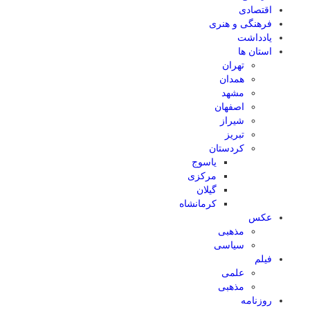
اقتصادی
فرهنگی و هنری
یادداشت
استان ها
تهران
همدان
مشهد
اصفهان
شیراز
تبریز
کردستان
یاسوج
مرکزی
گیلان
کرمانشاه
عکس
مذهبی
سیاسی
فیلم
علمی
مذهبی
روزنامه