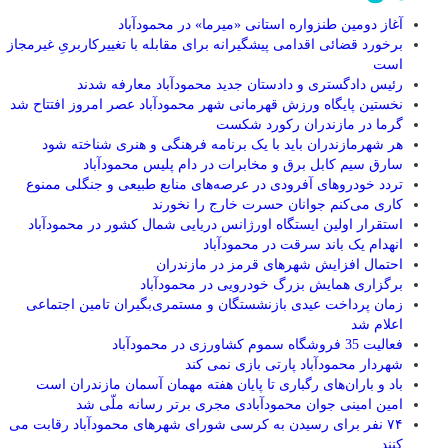
آغاز دومین طنزواره استانی «میرما» در محمودآباد
برخورد قضائی اقدامی پیشگیرانه برای مقابله با تغییرکاربریِ غیرمجاز
است
رئیس دادگستری و دادستان جدید محمودآباد معارفه شدند
نخستین پایگاه ورزش قهرمانی شهر محمودآباد عصر امروز افتتاح شد
گرما در مازندران رکورد شکست
هر شهرمازندران باید با یک برنامه فرهنگی و هنری شناخته شود
سارق سيم کابل برق و مخابرات در دام پليس محمودآباد
تردد خودرو‌های آفرودی در عرصه‌های منابع طبیعی و جنگلی ممنوع
کاری می‌کنم جوانان حسرت خارج را نخورند
استقرار اولین ایستگاه اورژانس دریایی شمال کشور در محمودآباد
انهدام یک باند سرقت در محمودآباد
احتمال افزایش شهر‌های قرمز در مازندران
برگزاری همایش بزرگ خودرویی در محمودآباد
زمان پرداخت عیدی بازنشستگان و مستمری‌بگیران تامین اجتماعی
اعلام شد
فعالیت 35 فروشگاه سموم کشاورزی در محمودآباد
شهردار محمودآباد پارتی بازی نمی کند
باد و باران‌های رگباری تا پایان هفته مهمان آسمان مازندران است
امین امینی جوان محمودآبادی مجری برتر رسانه ملّی شد
۷۴ نفر برای رسیدن به کرسی شورای شهرهای محمودآباد رقابت می
کنند