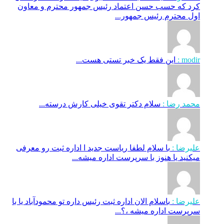
کرد که حسب حسن اعتماد رئیس جمهور محترم و معاون
اول محترم رئیس جمهور...
modir :
این فقط یک خبر تستی هست...
محمد رضا :
سلام دکتر تقوی خیلی کارش درسته...
علیرضا :
با سلام لطفا ریاست جدید ا اداره ثبت‌ رو معرفی
میکنید یا هنوز با سرپرست اداره‌ میشه...
علیرضا :
باسلام الان اداره ثبت رئیس داره تو محمودآباد یا با
سرپرست اداره میشه ،؟...