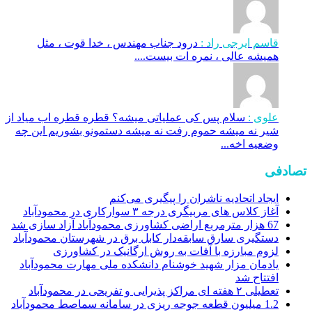
قاسم ایرجی راد :
درود جناب مهندس ، خدا قوت ، مثل
همیشه عالی ، نمره ات بیست....
علوی :
سلام پس کی عملیاتی میشه؟ قطره قطره اب میاد از
شیر نه میشه حموم رفت نه میشه دستمونو بشوریم این چه
وضعیه اخه...
تصادفی
ایجاد اتحادیه ناشران را پیگیری می‌کنم
آغاز کلاس های مربیگری درجه ۳ سوارکاری در محمودآباد
67 هزار مترمربع اراضی کشاورزی محمودآباد آزاد سازی شد
دستگیری سارق سابقه‌دار کابل برق در شهرستان محمودآباد
لزوم مبارزه با آفات به روش ارگانیک در کشاورزی
یادمان مزار شهید خوشنام دانشکده ملی مهارت محمودآباد
افتتاح شد
تعطیلی ۲ هفته ای مراکز پذیرایی و تفریحی در محمودآباد
1.2 میلیون قطعه جوجه ریزی در سامانه سماصط محمودآباد