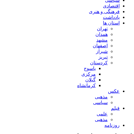
سیاسی
اقتصادی
فرهنگی و هنری
یادداشت
استان ها
تهران
همدان
مشهد
اصفهان
شیراز
تبریز
کردستان
یاسوج
مرکزی
گیلان
کرمانشاه
عکس
مذهبی
سیاسی
فیلم
علمی
مذهبی
روزنامه