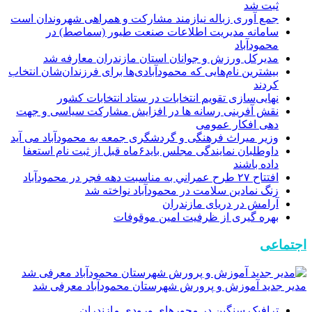
ثبت شد
جمع آوری زباله نیازمند مشارکت و همراهی شهروندان است
سامانه مدیریت اطلاعات صنعت طیور (سماصط) در
محمودآباد
مدیرکل ورزش و جوانان استان مازندران معارفه شد
بیشترین نام‌هایی که محمودآبادی‌ها برای فرزندان‌شان انتخاب
کردند
نهایی‌سازی تقویم انتخابات در ستاد انتخابات کشور
نقش آفرینی رسانه ها در افزایش مشارکت سیاسی و جهت
دهی افکار عمومی
وزیر میراث فرهنگی و گردشگری جمعه به محمودآباد می آید
داوطلبان نمایندگی مجلس باید۶ماه قبل از ثبت نام استعفا
داده باشند
افتتاح ٢٧ طرح عمراني به مناسبت دهه فجر در محمودآباد
زنگ نمادین سلامت در محمودآباد نواخته شد
آرامش در دریای مازندران
بهره گیری از ظرفیت امین موقوفات
اجتماعی
مدیر جدید آموزش و پرورش شهرستان محمودآباد معرفی شد
ترافیک سنگین در محور‌های ورودی مازندران