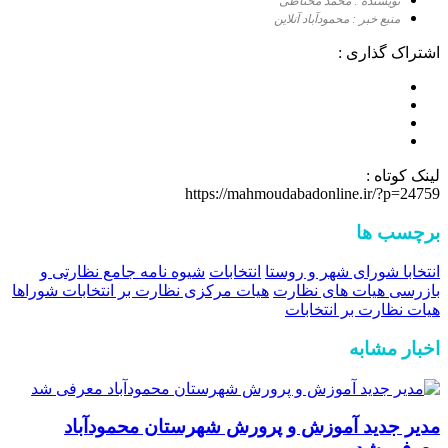
نویسنده : محمد محتاطی
منبع خبر : محمودآباد آنلاین
اشتراک گذاری :
لینک کوتاه :
https://mahmoudabadonline.ir/?p=24759
برچسب ها
انتخابا شورای شهر و روستا
انتخابات
شیوه نامه جامع نظارتی و
بازرسی هیات های نظارت
هیات مرکزی نظارت بر انتخابات شوراها
هیات نظارت بر انتخابات
اخبار مشابه
مدیر جدید آموزش و پرورش شهرستان محمودآباد