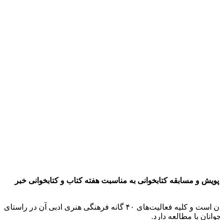
ویش و مسابقه کتابخوانی به مناسبت هفته کتاب و کتابخوانی خبر
شوکت فلاح در گفتگوی اختصاصی با خبرنگار محمودآباد آنلاین گفت: کانون پرورش فکری کودکان و نوجوانان در واقع کتابخانه کودک و نوجوان است و کلیه فعالیت‌های ۴۰ گانه فرهنگی هنری ادبی آن در راستای
انان با مطالعه دارد.