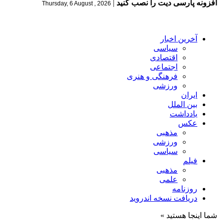
افزونه پارسی دیت را نصب کنید
|
Thursday, 6 August , 2026
آخرین اخبار
سیاسی
اقتصادی
اجتماعی
فرهنگی و هنری
ورزشی
ایران
بین الملل
یادداشت
عکس
مذهبی
ورزشی
سیاسی
فیلم
مذهبی
علمی
روزنامه
دریافت نسخه اندروید
شما اینجا هستید »