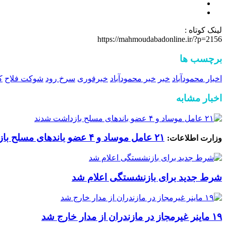
لینک کوتاه :
https://mahmoudabadonline.ir/?p=2156
برچسب ها
اخبار محمودآباد
خبر
خبر محمودآباد
خبرفوری
سرخ رود
شوکت فلاح
ک
اخبار مشابه
۲۱ عامل موساد و ۴ عضو باند‌های مسلح بازداشت شدند
وزارت اطلاعات:
شرط جدید برای بازنشستگی اعلام شد
۱۹ ماینر غیرمجاز در مازندران از مدار خارج شد