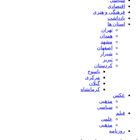
سیاسی
اقتصادی
فرهنگی و هنری
یادداشت
استان ها
تهران
همدان
مشهد
اصفهان
شیراز
تبریز
کردستان
یاسوج
مرکزی
گیلان
کرمانشاه
عکس
مذهبی
سیاسی
فیلم
علمی
مذهبی
روزنامه