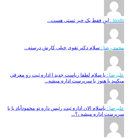
modir :
این فقط یک خبر تستی هست...
محمد رضا :
سلام دکتر تقوی خیلی کارش درسته...
علیرضا :
با سلام لطفا ریاست جدید ا اداره ثبت‌ رو معرفی
میکنید یا هنوز با سرپرست اداره‌ میشه...
علیرضا :
باسلام الان اداره ثبت رئیس داره تو محمودآباد یا با
سرپرست اداره میشه ،؟...