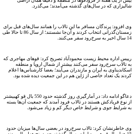
بیش از یک هفته از فرودقوها در منطقه و دقیقا همان اراضی
شالیزاری که در سال‌های گذشته می‌آمدند؛ می‌گذرد.
وی افزود: پرندگان مسافر ما این تالاب را همانند سال‌های قبل برای
زمستان‌گذرانی انتخاب کردند و آن‌جا نشستند؛ از سال 86 تا حالا طی
14 سال اخیر به سرخ‌رود سفر می‌کنند.
رییس اداره محیط زیست محمودآباد تصریح کرد: قوهای مهاجری که
به تالاب سرخ‌رود سفر می‌کنند بیشتر از شمال اروپا و منطقه
اسکاندیناوی به ایران و مازندران می‌آیند؛ بعضا کارشناس‌ها اعلام
کردند یک تعداد خاصی از ژاپن هم در این جمعیت دیده شده بود.
دعاگو ادامه داد: در آمارگیری روز گذشته حدود 550 بال قو کهبیشتر
از نوع فریادکش هستند در تالاب فرود آمدند که جمعیت آن‌ها بسته
به شرایط جوی و شرایط خاص دیگر کم و زیاد می‌شود.
وی خاطرنشان کرد: تالاب سرخ‌رود در بعضی سال‌ها میزبان حدود
15 هزار بال قو هم بود اما در سال گذشته حدود پنج هزار بال بودند