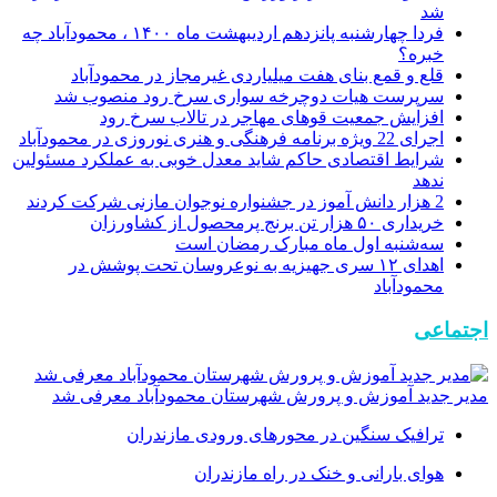
شد
فردا چهارشنبه پانزدهم اردیبهشت ماه ۱۴۰۰ ، محمودآباد چه
خبره؟
قلع و قمع بنای هفت میلیاردی غیرمجاز در محمودآباد
سرپرست هیات دوچرخه سواری سرخ رود منصوب شد
افزایش جمعیت قوهای مهاجر در تالاب سرخ رود
اجرای 22 ویژه برنامه فرهنگی و هنری نوروزی در محمودآباد
شرایط اقتصادی حاکم شاید معدل خوبی به عملکرد مسئولین
ندهد
2 هزار دانش آموز در جشنواره نوجوان مازنی شرکت کردند
خریداری ۵۰ هزار تن برنج پرمحصول از کشاورزان
سه‌شنبه اول ماه مبارک رمضان است
اهدای ١۲ سری جهیزیه به نوعروسان تحت پوشش در
محمودآباد
اجتماعی
مدیر جدید آموزش و پرورش شهرستان محمودآباد معرفی شد
ترافیک سنگین در محور‌های ورودی مازندران
هوای بارانی و خنک در راه مازندران