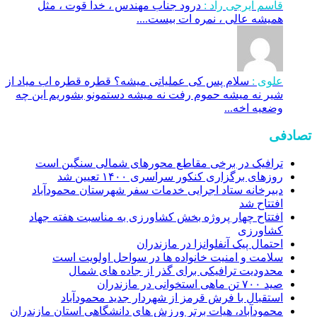
قاسم ایرجی راد :
درود جناب مهندس ، خدا قوت ، مثل
همیشه عالی ، نمره ات بیست....
علوی :
سلام پس کی عملیاتی میشه؟ قطره قطره اب میاد از
شیر نه میشه حموم رفت نه میشه دستمونو بشوریم این چه
وضعیه اخه...
تصادفی
ترافیک در برخی مقاطع محور‌های شمالی سنگین است
روز‌های برگزاری کنکور سراسری ۱۴۰۰ تعیین شد
دبیرخانه ستاد اجرایی خدمات سفر شهرستان محمودآباد
افتتاح شد
افتتاح چهار پروژه بخش کشاورزی به مناسبت هفته جهاد
کشاورزی
احتمال پیک آنفلوانزا در مازندران
سلامت و امنیت خانواده ها در سواحل اولویت است
محدودیت ترافیکی برای گذر از جاده های شمال
صید ۷۰۰ تن ماهی استخوانی در مازندران
استقبال با فرش قرمز از شهردار جدید محمودآباد
محمودآباد، هیات برتر ورزش های دانشگاهی استان مازندران