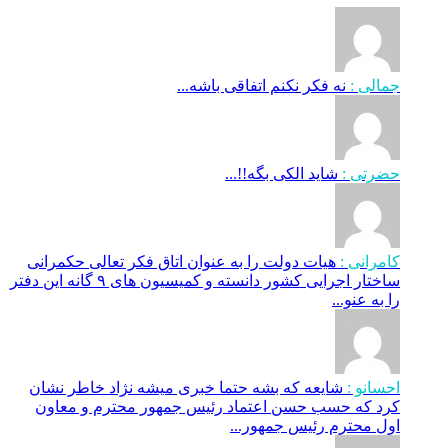
جمالی :
نه فکر نکنم اتفاقی باشه...
حضرتی :
شاید الکی بگه!!...
کامرانی :
هیات دولت را به عنوان اتاق فکر تعالی حکمرانی
ساختار اجرایی کشور دانسته و کمیسیون های ۹ گانه این دفتر
را به عنو...
احسانو :
شایعه که بشه حتما خبری میشه نژاد خاطر نشان
کرد که حسب حسن اعتماد رئیس جمهور محترم و معاون
اول محترم رئیس جمهور...