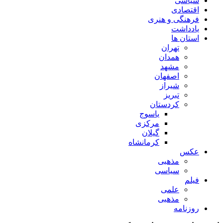
سیاسی
اقتصادی
فرهنگی و هنری
یادداشت
استان ها
تهران
همدان
مشهد
اصفهان
شیراز
تبریز
کردستان
یاسوج
مرکزی
گیلان
کرمانشاه
عکس
مذهبی
سیاسی
فیلم
علمی
مذهبی
روزنامه