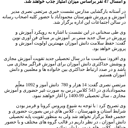
و امسال 47 نفر براساس میزان امتیاز جذب خواهند شد.
در آستانه بازگشایی مدارس نشست خبری مرتضی نصری مدیر
آموزش و پرورش شهرستان محمودآباد با حضور کلیه اصحاب رسانه
در سالن اجتماعات این اداره برگزار شد.
وی طی سخنانی در این نشست با اشاره به رویکرد آموزش و
پرورش در سال جدید مبنی بر آموزش بر مبنای فن آوری نوین
گفت: حفظ سلامت دانش آموزان مهمترین اولویت آموزش و
پرورش خواهد بود.
وی افزود: سیاست ما در سال تحصیلی جدید تقویت آموزش مجازی
و پوشش حداکثری دانش آموزان برای آموزش فراگیر مجازی می
باشد و در صدد ارتباط حداکثری بین خانواده ها و معلمین و دانش
آموزان هستیم.
مرتضی نصری گفت: 14 هزار و 780 دانش آموز و 1092 معلّم
محمودآدبادی در 543 کلاس درس به صورت غیر حضوری و آموزش
مجازی ، سال تحصیلی 99-1400 را آغاز خواهند نمود.
وی تصریح کرد : با توجه به شیوع ویروس کرونا و قرمز بودن
شرایط استان و شهرستان ، کلاس های درس بصورت حضوری و
حجمی فعلا برگزار نخواهد شد ولی به منظور تقویت پایه تحصیلی
دانش آموزان ، در نظر داریم در قالب گروه های مختلف و با حضور
حداقلی کلاس های درس را دایر نمائیم.