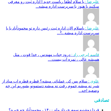
علیرضا :
با سلام لطفا ریاست جدید ا اداره ثبت‌ رو معرفی
میکنید یا هنوز با سرپرست اداره‌ میشه...
علیرضا :
باسلام الان اداره ثبت رئیس داره تو محمودآباد یا با
سرپرست اداره میشه ،؟...
قاسم ایرجی راد :
درود جناب مهندس ، خدا قوت ، مثل
همیشه عالی ، نمره ات بیست....
علوی :
سلام پس کی عملیاتی میشه؟ قطره قطره اب میاد از
شیر نه میشه حموم رفت نه میشه دستمونو بشوریم این چه
وضعیه اخه...
تصادفی
فردا دوشنبه سوم خرداد ماه ۱۴۰۰ ، محمودآباد چه خبره؟