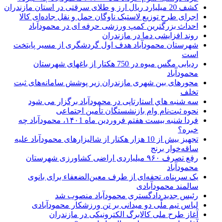
کشف 20 میلیارد ریال ارز و طلای سرقتی در استان مازندران
اجرای طرح توزیع لاستیک ناوگان حمل و نقل جاده‌ای کالا
احداث بزرگترین کمپ ورزشی حرفه ‎ای در محمودآباد
روند افزایشی دما در مازندران
شهرستان محمودآباد هدف اول گردشگری از مسیر پایتخت
است
ردیابی مگس میوه در 750 هکتار از باغهای شهرستان
محمودآباد
محورهای بین شهری مازندران زیر پوشش سامانه‌های ثبت
تخلف
سه شنبه هاي استارتاپی در محمودآباد برگزار می شود
نحوه ثبت‌نام وام بازنشستگان تأمین اجتماعی
فردا شنبه بیست هفتم فروردین ماه ۱۴۰1، محمودآباد چه
خبره؟
تجهیز بیش از 10 هزار هکتار از شالیزارهای محمودآباد علیه
ساقه‌خوار برنج
رفع تصرف ۹۶۰ میلیاردی اراضی کشاورزی شهرستان
محمودآباد
یک سرپناه، تحفه‌ای از طرف معین‌الضعفاء برای بانوی
سالمند محمودآبادی
رئیس جدید دادگستری محمودآباد منصوب شد
لباس تیم ملّی دو میدانی بر تن ورزشکار محمودآبادی
آغاز طرح ملی کالابرگ الکترونیکی در مازندران