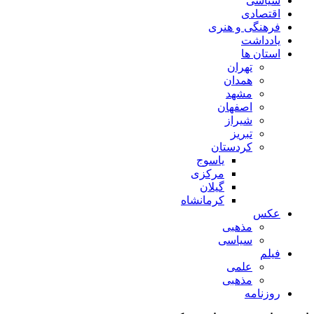
سیاسی
اقتصادی
فرهنگی و هنری
یادداشت
استان ها
تهران
همدان
مشهد
اصفهان
شیراز
تبریز
کردستان
یاسوج
مرکزی
گیلان
کرمانشاه
عکس
مذهبی
سیاسی
فیلم
علمی
مذهبی
روزنامه