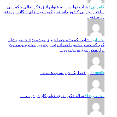
کامرانی :
هیات دولت را به عنوان اتاق فکر تعالی حکمرانی
ساختار اجرایی کشور دانسته و کمیسیون های ۹ گانه این دفتر
را به عنو...
احسانو :
شایعه که بشه حتما خبری میشه نژاد خاطر نشان
کرد که حسب حسن اعتماد رئیس جمهور محترم و معاون
اول محترم رئیس جمهور...
modir :
این فقط یک خبر تستی هست...
محمد رضا :
سلام دکتر تقوی خیلی کارش درسته...