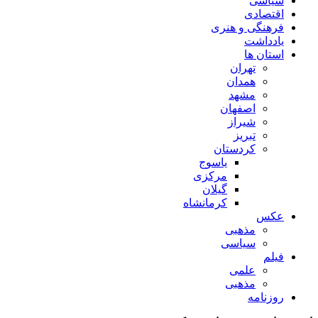
سیاسی
اقتصادی
فرهنگی و هنری
یادداشت
استان ها
تهران
همدان
مشهد
اصفهان
شیراز
تبریز
کردستان
یاسوج
مرکزی
گیلان
کرمانشاه
عکس
مذهبی
سیاسی
فیلم
علمی
مذهبی
روزنامه