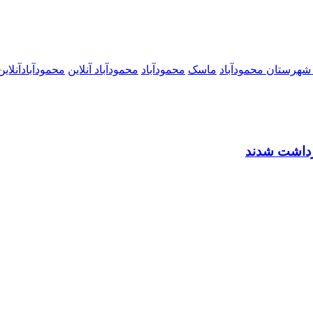
شهرستان محمودآباد
ماسک
محمودآباد
محمودآباد آنلاین
محمودآبادآنلاین