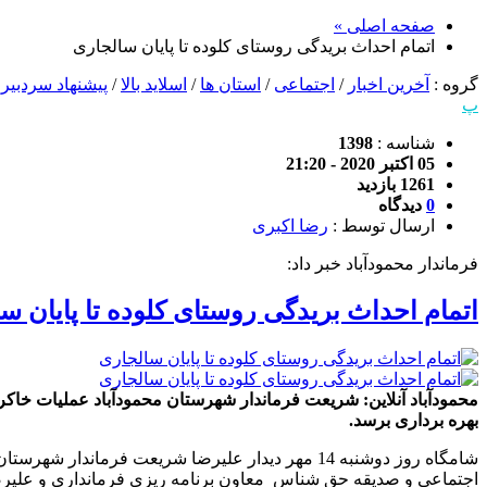
صفحه اصلی »
اتمام احداث بریدگی روستای کلوده تا پایان سالجاری
گروه :
آخرین اخبار
/
اجتماعی
/
استان ها
/
اسلاید بالا
/
پیشنهاد سردبیر
/
پ
شناسه :
1398
05 اکتبر 2020 - 21:20
1261 بازدید
0
دیدگاه
ارسال توسط :
رضا اکبری
فرماندار محمودآباد خبر داد:
اتمام احداث بریدگی روستای کلوده تا پایان س
بهره برداری برسد.
شامگاه روز دوشنبه 14 مهر دیدار علیرضا شریعت فر
اجتماعی و صدیقه حق شناس معاون برنامه ریزی فرمانداری و علیرضا 