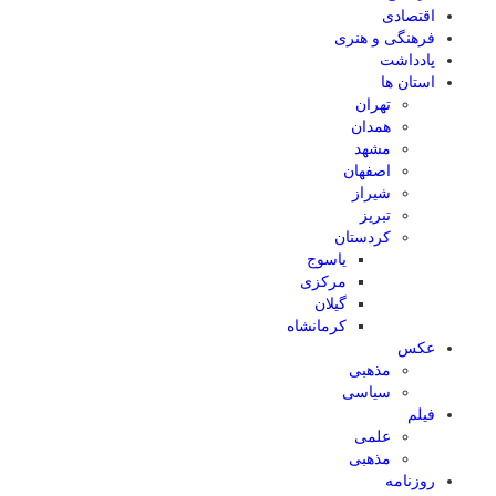
اقتصادی
فرهنگی و هنری
یادداشت
استان ها
تهران
همدان
مشهد
اصفهان
شیراز
تبریز
کردستان
یاسوج
مرکزی
گیلان
کرمانشاه
عکس
مذهبی
سیاسی
فیلم
علمی
مذهبی
روزنامه