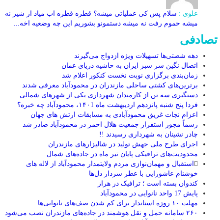
علوی :
سلام پس کی عملیاتی میشه؟ قطره قطره اب میاد از شیر نه
میشه حموم رفت نه میشه دستمونو بشوریم این چه وضعیه اخه...
تصادفی
دهه شصتی‌ها تسهیلات ویژه ازدواج می‌گیرند
اتصال نگین سر سبز ایران به حاشیه دریای عمان
زمان‌بندی برگزاری نوبت نخست کنکور اعلام شد
برترین‌های کشتی ساحلی مازندران در محمودآباد معرفی شدند
دستگیری سه تن از کارمندان شهرداری یکی از شهرهای شمالی
فردا پنج شنبه پانزدهم اردیبهشت ماه ۱۴۰1، محمودآباد چه خبره؟
اعزام نجات غریق محمودآبادی به مسابقات ارتش های جهان
رسماً مجوز استقرار جمعیت هلال احمر در محمودآباد صادر شد
چادر نشینان به شهرداری رسیدند !!
اجرای طرح ملی جهش تولید در شالیزار‌های مازندران
محدودیت‌های ترافیکی پایان تیر ماه در جاده‌های شمال
استقبال و مهمان‌نوازی مردم ولایتمدار محمودآباد از لاله های
خوشنام عاشورایی با عطر سردار دل‌ها
کندوان بسته است ؛ ترافیک در هراز
پایش 17 واحد نانوایی در محمودآباد
مهلت ۱۰ روزه استاندار برای کم شدن صف‌های نانوایی‌ها
۲۶۰ سامانه حمل و نقل هوشمند در جاده‌های مازندران نصب می‌شود