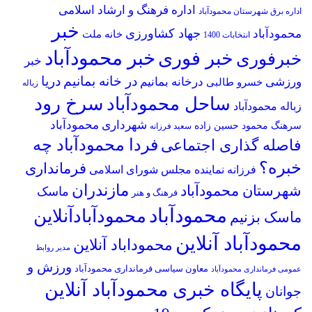
اداره فرهنگ و ارشاد اسلامی
اداره برق شهرستان محمودآباد
خبر
جهاد کشاورزی
محمودآباد
خانه ملت
انتخابات 1400
خبر محمودآباد
خبر فوری
خبرفوری
خبر
در خانه بمانیم
دریا
ورزشی
درخانه بمانیم
خسرو طالبی
زباله
سرخ رود
ساحل محمودآباد
زباله محمودآباد
شهرداری محمودآباد
سرهنگ محمود حسین زاده
سعید فرزانه
فردا محمودآباد چه
فاصله گذاری اجتماعی
خبره؟
فرمانداری
فرزانه نماینده مجلس شورای اسلامی
مازندران
شهرستان محمودآباد
ماسک
فرهنگ و هنر
محمودآباد
محمودآبادآنلاین
ماسک بزنیم
محمودآباد آنلاین
محموداباد آنلاین
مدیر روابط
ورزش و
معاون سیاسی فرمانداری محمودآباد
عمومی فرمانداری محمودآباد
پایگاه خبری محمودآباد آنلاین
جوانان