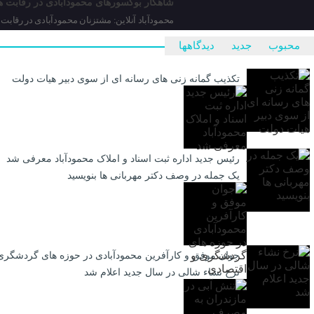
شاهکار بوکسورهای محمودآبادی در رقابت ه
محمودآباد آنلاین: مشتزنان محمودآبادی در رقابت
محبوب
جدید
دیدگاهها
تکذیب گمانه زنی های رسانه ای از سوی دبیر هیات دولت
رئیس جدید اداره ثبت اسناد و املاک محمودآباد معرفی شد
یک جمله در وصف دکتر مهربانی ها بنویسید
جوان موفق و کارآفرین محمودآبادی در حوزه های گردشگری
نرخ نشاء شالی در سال جدید اعلام شد