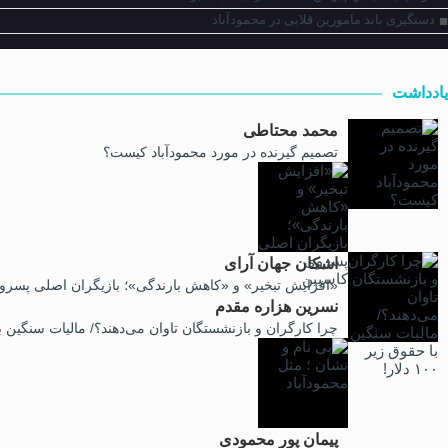
دستگیری باند مامورین قلابی در محمودآباد
یادداشت
محمد محتاطی
تصمیم گیرنده در مورد محمودآباد کیست؟
اشکان جهان آرای
«افزایش تبخیر» و «کاهش بارندگی»؛ بازیگران اصلی پسرو
نسرین هزاره مقدم
چرا کارگران و بازنشستگان تاوان می‌دهند؟/ مالیات سنگین با حقوق 
پیمان پور محمودی